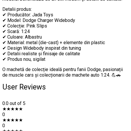
Detalii produs:
✔ Producător: Jada Toys
✔ Model: Dodge Charger Widebody
✔ Colecție: Pink Slips
✔ Scară: 1:24
✔ Culoare: Albastru
✔ Material: metal (die-cast) + elemente din plastic
✔ Design Widebody inspirat din tuning
✔ Detalii realiste și finisaje de calitate
✔ Produs nou, sigilat
O machetă de colecție ideală pentru fanii Dodge, pasionații
de muscle cars și colecționarii de machete auto 1:24. 💪🚗
User Reviews
0.0
out of 5
★
★
★
★
★
0
★
★
★
★
★
0