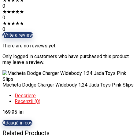
★
★
★
★
★
0
★
★
★
★
★
0
★
★
★
★
★
0
Write a review
There are no reviews yet.
Only logged in customers who have purchased this product
may leave a review.
Macheta Dodge Charger Widebody 1:24 Jada Toys Pink Slips
Descriere
Recenzii (0)
169.95
lei
Adaugă în coș
Related Products