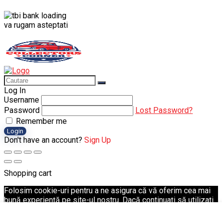
va rugam asteptati
Log In
Username
Password
Lost Password?
Remember me
Login
Don't have an account?
Sign Up
Shopping cart
Folosim cookie-uri pentru a ne asigura că vă oferim cea mai
bună experiență pe site-ul nostru. Dacă continuați să utilizați
acest site, vom presupune că sunteți mulțumit de acesta.
Ok
Politica de Confidențialitate