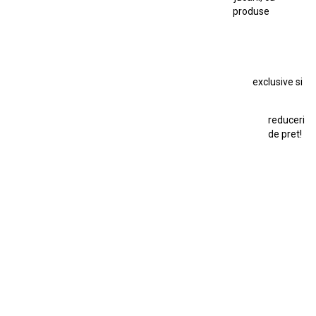
produse
Macheta BMW M1
Macheta BMW M3
Macheta Chevrolet Chevelle
Macheta Chevrolet Corvette
Macheta Dacia 1310 L
Macheta Ford Thunderbird
exclusive si
Macheta Ford Transit
Macheta Jaguar D Type
Macheta Land Rover
Macheta Porsche 911
Maisto Speed Icons
reduceri
Mercedes Benz 300 SL
de pret!
Modele Auto Colecționabile.
Porsche
Porsche 911
Solido
Star Wars
Toy