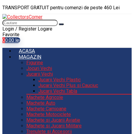
TRANSPORT GRATUIT pentru comenzi de peste 460 Lei
Login / Register
Logare
Favorite
0
0.00
lei
ACASA
MAGAZIN
Figurine
Jocuri Vechi
Jucarii Vechi
Jucarii Vechi Plastic
Jucarii Vechi Plus si Cauciuc
Jucarii Vechi Tabla
Machete Agricole
Machete Auto
Machete Camioane
Machete Motociclete
Machete si Jucarii Aviatie
Machete si Jucarii Militare
Trenulete si Accesorii