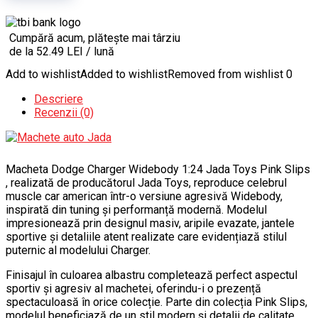
Cumpără acum, plătește mai târziu
de la 52.49 LEI / lună
Add to wishlist
Added to wishlist
Removed from wishlist
0
Descriere
Recenzii (0)
Macheta Dodge Charger Widebody 1:24 Jada Toys Pink Slips
, realizată de producătorul Jada Toys, reproduce celebrul
muscle car american într-o versiune agresivă Widebody,
inspirată din tuning și performanță modernă. Modelul
impresionează prin designul masiv, aripile evazate, jantele
sportive și detaliile atent realizate care evidențiază stilul
puternic al modelului Charger.
Finisajul în culoarea albastru completează perfect aspectul
sportiv și agresiv al machetei, oferindu-i o prezență
spectaculoasă în orice colecție. Parte din colecția Pink Slips,
modelul beneficiază de un stil modern și detalii de calitate.