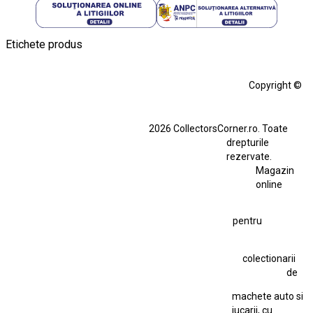
Etichete produs
Alfa Romeo Giulia
Aro
Aro 10
Audi Gt Rs
BMW
Bmw M3
Copyright ©
BMW M3 E30
BMW M3 E46
BMW M3 Performance Parts
Dacia
2026 CollectorsCorner.ro. Toate
Ferrari SF90 XX Stradale
drepturile
Ferrari SF90 XX Stradale 1:18 Bburago
rezervate.
Magazin
Fiat Stilo Abarth 2.4 20V
Figurina Indian
online
Figurină Soldat WW2
Hot Wheels Elite Ferrari FXX
pentru
Hot Wheels Team Transport
Jucarie Colectie
Jucarie Comunista
colectionarii
Jucarie Cu Cheie
Jucarie Tabla
Jucarie Veche
de
Kyosho Nissan GT-R
Lamborghini
Le Mans
Locomotiva Cu Abur
machete auto si
Macheta Auto Ferrari SF90 XX Stradale
jucarii, cu