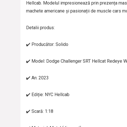
Hellcab. Modelul impresionează prin prezența masivă 
machete americane și pasionații de muscle cars m
Detalii produs:
✔️ Producător: Solido
✔️ Model: Dodge Challenger SRT Hellcat Redeye 
✔️ An: 2023
✔️ Ediție: NYC Hellcab
✔️ Scară: 1:18