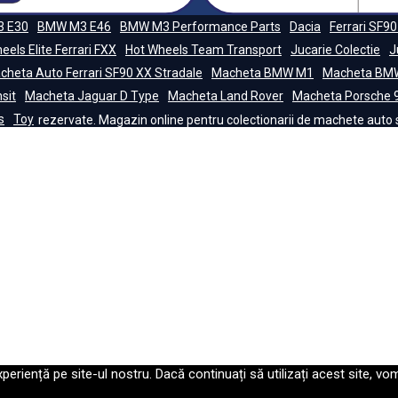
 E30
BMW M3 E46
BMW M3 Performance Parts
Dacia
Ferrari SF90
eels Elite Ferrari FXX
Hot Wheels Team Transport
Jucarie Colectie
J
cheta Auto Ferrari SF90 XX Stradale
Macheta BMW M1
Macheta BM
sit
Macheta Jaguar D Type
Macheta Land Rover
Macheta Porsche 
s
Toy
rezervate. Magazin online pentru colectionarii de machete auto si 
eriență pe site-ul nostru. Dacă continuați să utilizați acest site, v