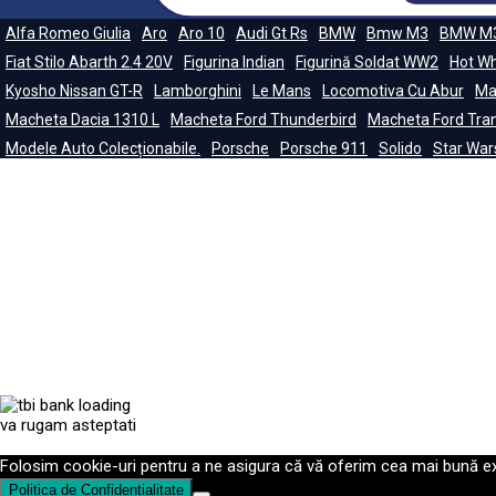
Alfa Romeo Giulia
Aro
Aro 10
Audi Gt Rs
BMW
Bmw M3
BMW M3
Fiat Stilo Abarth 2.4 20V
Figurina Indian
Figurină Soldat WW2
Hot Wh
Kyosho Nissan GT-R
Lamborghini
Le Mans
Locomotiva Cu Abur
Ma
Macheta Dacia 1310 L
Macheta Ford Thunderbird
Macheta Ford Tran
Modele Auto Colecționabile.
Porsche
Porsche 911
Solido
Star War
va rugam asteptati
Folosim cookie-uri pentru a ne asigura că vă oferim cea mai bună exp
Politica de Confidențialitate