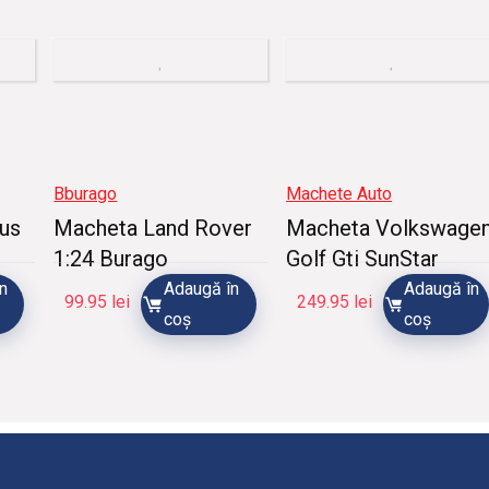
Bburago
Machete Auto
us
Macheta Land Rover
Macheta Volkswage
1:24 Burago
Golf Gti SunStar
n
Adaugă în
Adaugă în
99.95
lei
249.95
lei
coș
coș