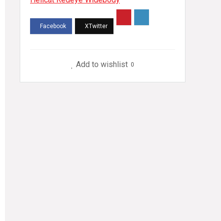
Hellcab”
1:18
Solido
Add to wishlist
0