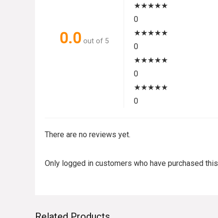
★
★
★
★
★
0
★
★
★
★
★
0.0
out of 5
0
★
★
★
★
★
0
★
★
★
★
★
0
There are no reviews yet.
Only logged in customers who have purchased this
Related Products