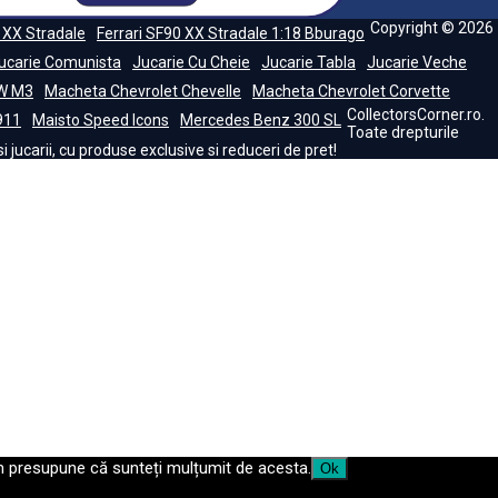
Copyright © 2026
 XX Stradale
Ferrari SF90 XX Stradale 1:18 Bburago
ucarie Comunista
Jucarie Cu Cheie
Jucarie Tabla
Jucarie Veche
W M3
Macheta Chevrolet Chevelle
Macheta Chevrolet Corvette
CollectorsCorner.ro.
911
Maisto Speed Icons
Mercedes Benz 300 SL
Toate drepturile
jucarii, cu produse exclusive si reduceri de pret!
om presupune că sunteți mulțumit de acesta.
Ok