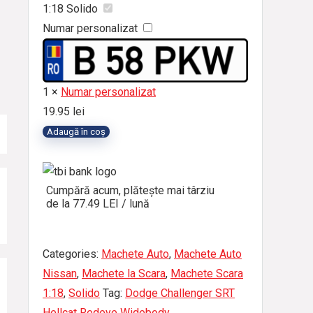
1:18 Solido
Numar personalizat
1
×
Numar personalizat
19.95
lei
Cantitate
Adaugă în coș
Macheta
Dodge
Challenger
Cumpără acum, plătește mai târziu
de la 77.49 LEI / lună
SRT
Hellcat
Redeye
Categories:
Machete Auto
,
Machete Auto
Widebody
Nissan
,
Machete la Scara
,
Machete Scara
2023
1:18
,
Solido
Tag:
Dodge Challenger SRT
„NYC
Hellcat Redeye Widebody