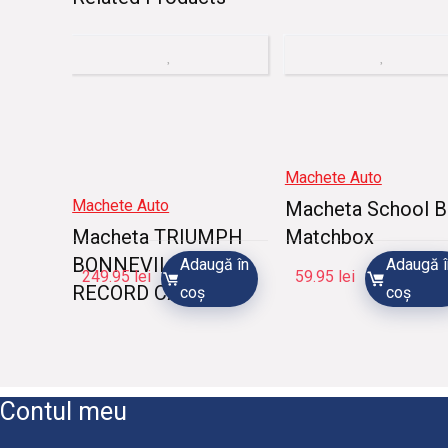
Machete Auto
Machete Auto
Macheta School B
Macheta TRIUMPH
Matchbox
BONNEVILLE
Adaugă în
Adaugă î
249.95
lei
59.95
lei
RECORD CAR 1956.
coș
coș
Contul meu