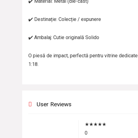
✔️ Material: Metal (die-cast)
✔️ Destinație: Colecție / expunere
✔️ Ambalaj: Cutie originală Solido
O piesă de impact, perfectă pentru vitrine dedicate
1:18.
User Reviews
★
★
★
★
★
0