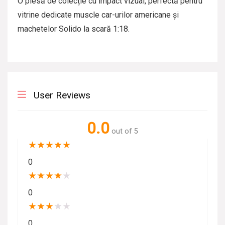
O piesă de colecție cu impact vizual, perfectă pentru
vitrine dedicate muscle car-urilor americane și
machetelor Solido la scară 1:18.
User Reviews
0.0
out of 5
★
★
★
★
★
0
★
★
★
★
★
0
★
★
★
★
★
0