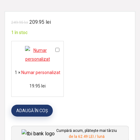
209.95
lei
249.95
lei
1 în stoc
N
u
m
1
×
Numar personalizat
a
r
19.95
lei
p
e
ADAUGĂ ÎN COȘ
r
s
o
Cumpără acum, plătește mai târziu
de la 62.49 LEI / lună
n