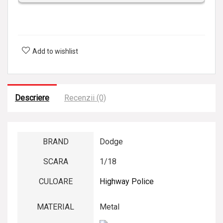
a
l
i
Add to wishlist
z
a
t
Descriere
Recenzii (0)
BRAND
Dodge
SCARA
1/18
CULOARE
Highway Police
MATERIAL
Metal