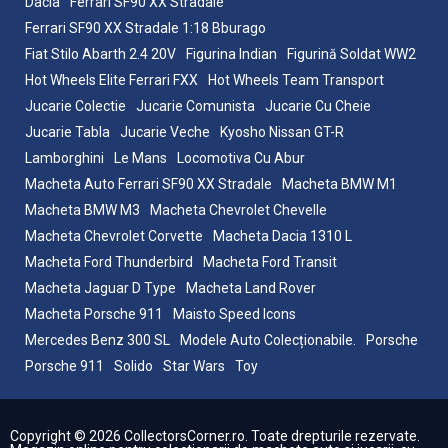
Dacia
Ferrari SF90 XX Stradale
Ferrari SF90 XX Stradale 1:18 Bburago
Fiat Stilo Abarth 2.4 20V
Figurina Indian
Figurină Soldat WW2
Hot Wheels Elite Ferrari FXX
Hot Wheels Team Transport
Jucarie Colectie
Jucarie Comunista
Jucarie Cu Cheie
Jucarie Tabla
Jucarie Veche
Kyosho Nissan GT-R
Lamborghini
Le Mans
Locomotiva Cu Abur
Macheta Auto Ferrari SF90 XX Stradale
Macheta BMW M1
Macheta BMW M3
Macheta Chevrolet Chevelle
Macheta Chevrolet Corvette
Macheta Dacia 1310 L
Macheta Ford Thunderbird
Macheta Ford Transit
Macheta Jaguar D Type
Macheta Land Rover
Macheta Porsche 911
Maisto Speed Icons
Mercedes Benz 300 SL
Modele Auto Colecționabile.
Porsche
Porsche 911
Solido
Star Wars
Toy
Copyright © 2026 CollectorsCorner.ro. Toate drepturile rezervate.