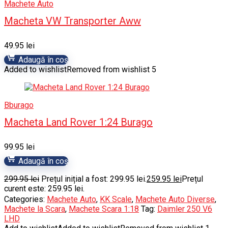
Machete Auto
Macheta VW Transporter Aww
49.95
lei
Adaugă în coș
Added to wishlist
Removed from wishlist
5
Bburago
Macheta Land Rover 1:24 Burago
99.95
lei
Adaugă în coș
299.95
lei
Prețul inițial a fost: 299.95 lei.
259.95
lei
Prețul
curent este: 259.95 lei.
Categories:
Machete Auto
,
KK Scale
,
Machete Auto Diverse
,
Machete la Scara
,
Machete Scara 1:18
Tag:
Daimler 250 V6
LHD