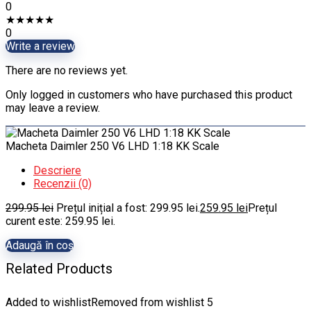
0
★
★
★
★
★
0
Write a review
There are no reviews yet.
Only logged in customers who have purchased this product
may leave a review.
Macheta Daimler 250 V6 LHD 1:18 KK Scale
Descriere
Recenzii (0)
299.95
lei
Prețul inițial a fost: 299.95 lei.
259.95
lei
Prețul
curent este: 259.95 lei.
Adaugă în coș
Related Products
Added to wishlist
Removed from wishlist
5