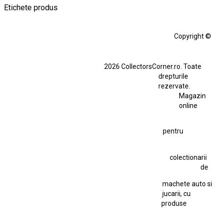
Etichete produs
Alfa Romeo Giulia
Aro
Aro 10
Audi Gt Rs
BMW
Bmw M3
Copyright ©
BMW M3 E30
BMW M3 E46
BMW M3 Performance Parts
Dacia
2026 CollectorsCorner.ro. Toate
Ferrari SF90 XX Stradale
drepturile
Ferrari SF90 XX Stradale 1:18 Bburago
rezervate.
Magazin
Fiat Stilo Abarth 2.4 20V
Figurina Indian
online
Figurină Soldat WW2
Hot Wheels Elite Ferrari FXX
pentru
Hot Wheels Team Transport
Jucarie Colectie
Jucarie Comunista
colectionarii
Jucarie Cu Cheie
Jucarie Tabla
Jucarie Veche
de
Kyosho Nissan GT-R
Lamborghini
Le Mans
Locomotiva Cu Abur
machete auto si
Macheta Auto Ferrari SF90 XX Stradale
jucarii, cu
produse
Macheta BMW M1
Macheta BMW M3
Macheta Chevrolet Chevelle