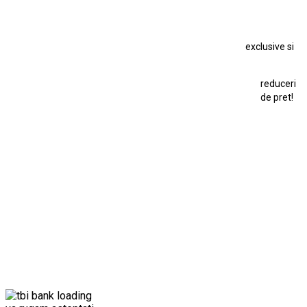
Macheta Chevrolet Corvette
Macheta Dacia 1310 L
Macheta Ford Thunderbird
exclusive si
Macheta Ford Transit
Macheta Jaguar D Type
Macheta Land Rover
Macheta Porsche 911
Maisto Speed Icons
reduceri
Mercedes Benz 300 SL
de pret!
Modele Auto Colecționabile.
Porsche
Porsche 911
Solido
Star Wars
Toy