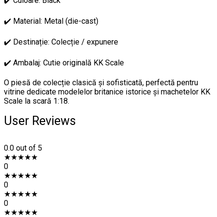
✔️ Culoare: Black
✔️ Material: Metal (die-cast)
✔️ Destinație: Colecție / expunere
✔️ Ambalaj: Cutie originală KK Scale
O piesă de colecție clasică și sofisticată, perfectă pentru
vitrine dedicate modelelor britanice istorice și machetelor KK
Scale la scară 1:18.
User Reviews
0.0
out of 5
★
★
★
★
★
0
★
★
★
★
★
0
★
★
★
★
★
0
★
★
★
★
★