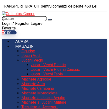
TRANSPORT GRATUIT pentru comenzi de peste 460 Lei
Login / Register
Logare
Favorite
0
0.00
lei
ACASA
MAGAZIN
Figurine
Jocuri Vechi
Jucarii Vechi
Jucarii Vechi Plastic
Jucarii Vechi Plus si Cauciuc
Jucarii Vechi Tabla
Machete Agricole
Machete Auto
Machete Camioane
Machete Motociclete
Machete si Jucarii Aviatie
Machete si Jucarii Militare
Trenulete si Accesorii