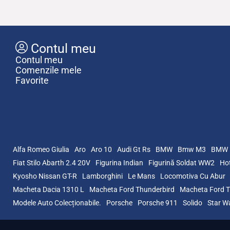
Contul meu
Contul meu
Comenzile mele
Favorite
Alfa Romeo Giulia
Aro
Aro 10
Audi Gt Rs
BMW
Bmw M3
BMW 
Fiat Stilo Abarth 2.4 20V
Figurina Indian
Figurină Soldat WW2
Hot
Kyosho Nissan GT-R
Lamborghini
Le Mans
Locomotiva Cu Abur
Macheta Dacia 1310 L
Macheta Ford Thunderbird
Macheta Ford T
Modele Auto Colecționabile.
Porsche
Porsche 911
Solido
Star W