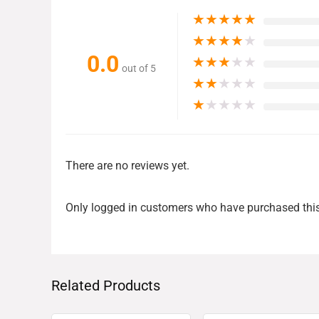
★
★
★
★
★
★
★
★
★
★
0.0
★
★
★
★
★
out of 5
★
★
★
★
★
★
★
★
★
★
There are no reviews yet.
Only logged in customers who have purchased this
Related Products