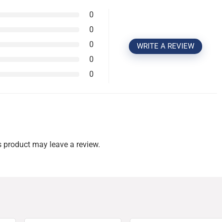
0
0
0
WRITE A REVIEW
0
0
 product may leave a review.