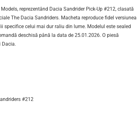
rk Models, reprezentând Dacia Sandrider Pick-Up #212, clasată
ficiale The Dacia Sandriders. Macheta reproduce fidel versiunea
lii specifice celui mai dur raliu din lume. Modelul este sealed
precomandă deschisă până la data de 25.01.2026. O piesă
i Dacia.
Sandriders #212