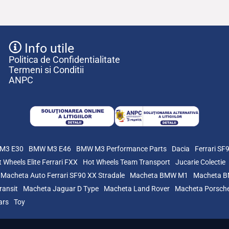
Info utile
Politica de Confidentialitate
Termeni si Conditii
ANPC
M3 E30
BMW M3 E46
BMW M3 Performance Parts
Dacia
Ferrari SF
 Wheels Elite Ferrari FXX
Hot Wheels Team Transport
Jucarie Colectie
Macheta Auto Ferrari SF90 XX Stradale
Macheta BMW M1
Macheta 
ransit
Macheta Jaguar D Type
Macheta Land Rover
Macheta Porsch
ars
Toy