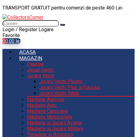
TRANSPORT GRATUIT pentru comenzi de peste 460 Lei
Login / Register
Logare
Favorite
0
0.00
lei
ACASA
MAGAZIN
Figurine
Jocuri Vechi
Jucarii Vechi
Jucarii Vechi Plastic
Jucarii Vechi Plus si Cauciuc
Jucarii Vechi Tabla
Machete Agricole
Machete Auto
Machete Camioane
Machete Motociclete
Machete si Jucarii Aviatie
Machete si Jucarii Militare
Trenulete si Accesorii