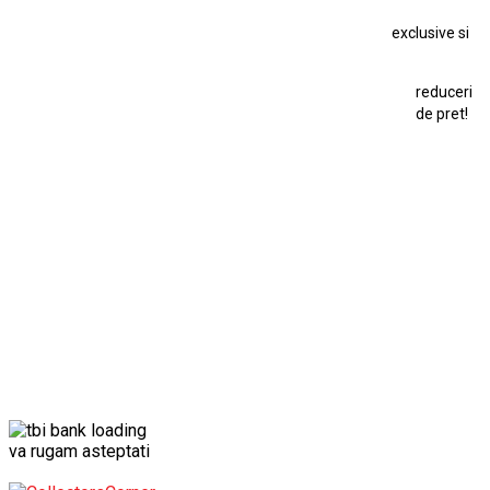
Macheta Ford Thunderbird
exclusive si
Macheta Ford Transit
Macheta Jaguar D Type
Macheta Land Rover
Macheta Porsche 911
Maisto Speed Icons
reduceri
Mercedes Benz 300 SL
de pret!
Modele Auto Colecționabile.
Porsche
Porsche 911
Solido
Star Wars
Toy
va rugam asteptati