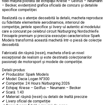
fidel mașina pilotată de echipajul Kriese – Geilfus – Neumann
– Becker, evidențiind grafica oficială de concurs și detaliile
specifice competiției.
Realizată cu o atenție deosebită la detalii, macheta reproduce
cu fidelitate elementele aerodinamice, interiorul de
competiție, jantele specifice și livery-ul autentic al modelului
care a concurat pe celebrul circuit Nürburgring Nordschleife.
Finisajele premium și precizia execuției caracteristice Spark
Models transformă această machetă într-o piesă de colecție
deosebită.
Fabricată din rășină (resin), macheta oferă un nivel
excepțional de realism și este destinată colecționarilor
pasionați de motorsport și modele de competiție.
Detalii produs:
✔ Producător: Spark Models
✔ Model: Dacia Logan N°300
✔ Competiție: 24 Hours Nürburgring 2026
✔ Echipaj: Kriese – Geilfus – Neumann – Becker
✔ Scară: 1:43
✔ Material: rășină (resin) cu detalii de înaltă precizie
✔ Livery oficial de competiție