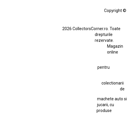
Alfa Romeo Giulia
Aro
Aro 10
Audi Gt Rs
BMW
Bmw M3
Copyright ©
BMW M3 E30
BMW M3 E46
BMW M3 Performance Parts
Dacia
2026 CollectorsCorner.ro. Toate
Ferrari SF90 XX Stradale
drepturile
Ferrari SF90 XX Stradale 1:18 Bburago
rezervate.
Magazin
Fiat Stilo Abarth 2.4 20V
Figurina Indian
online
Figurină Soldat WW2
Hot Wheels Elite Ferrari FXX
pentru
Hot Wheels Team Transport
Jucarie Colectie
Jucarie Comunista
colectionarii
Jucarie Cu Cheie
Jucarie Tabla
Jucarie Veche
de
Kyosho Nissan GT-R
Lamborghini
Le Mans
Locomotiva Cu Abur
machete auto si
Macheta Auto Ferrari SF90 XX Stradale
jucarii, cu
produse
Macheta BMW M1
Macheta BMW M3
Macheta Chevrolet Chevelle
Macheta Chevrolet Corvette
Macheta Dacia 1310 L