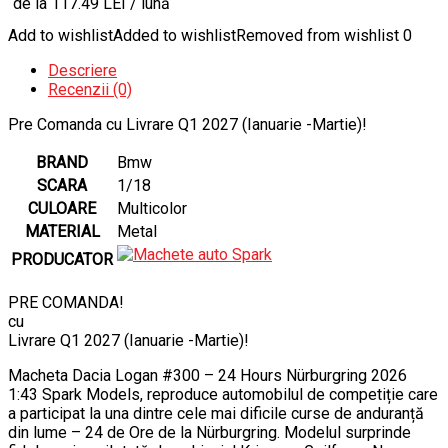
de la 117.49 LEI / lună
Add to wishlist
Added to wishlist
Removed from wishlist
0
Descriere
Recenzii (0)
Pre Comanda cu Livrare Q1 2027 (Ianuarie -Martie)!
BRAND
Bmw
SCARA
1/18
CULOARE
Multicolor
MATERIAL
Metal
PRODUCATOR
PRE COMANDA!
cu
Livrare Q1 2027 (Ianuarie -Martie)!
Macheta Dacia Logan #300 – 24 Hours Nürburgring 2026
1:43 Spark Models, reproduce automobilul de competiție care
a participat la una dintre cele mai dificile curse de anduranță
din lume – 24 de Ore de la Nürburgring. Modelul surprinde