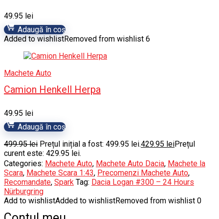
49.95
lei
Adaugă în coș
Added to wishlist
Removed from wishlist
6
Machete Auto
Camion Henkell Herpa
49.95
lei
Adaugă în coș
499.95
lei
Prețul inițial a fost: 499.95 lei.
429.95
lei
Prețul
curent este: 429.95 lei.
Categories:
Machete Auto
,
Machete Auto Dacia
,
Machete la
Scara
,
Machete Scara 1:43
,
Precomenzi Machete Auto
,
Recomandate
,
Spark
Tag:
Dacia Logan #300 – 24 Hours
Nürburgring
Add to wishlist
Added to wishlist
Removed from wishlist
0
Contul meu