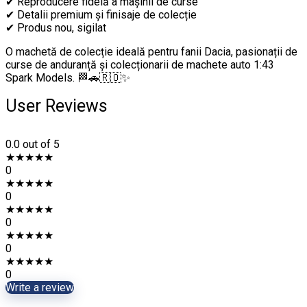
✔ Reproducere fidelă a mașinii de curse
✔ Detalii premium și finisaje de colecție
✔ Produs nou, sigilat
O machetă de colecție ideală pentru fanii Dacia, pasionații de
curse de anduranță și colecționarii de machete auto 1:43
Spark Models. 🏁🚗🇷🇴✨
User Reviews
0.0
out of 5
★
★
★
★
★
0
★
★
★
★
★
0
★
★
★
★
★
0
★
★
★
★
★
0
★
★
★
★
★
0
Write a review