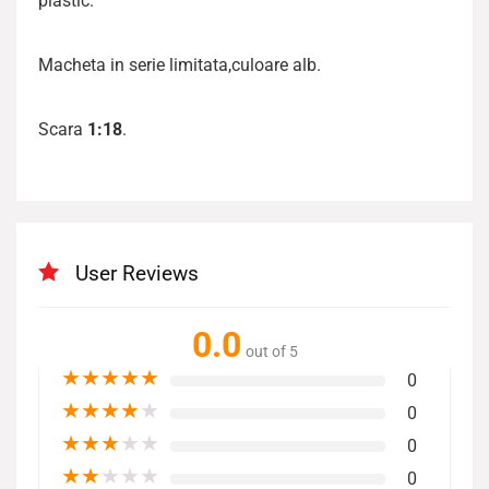
plastic.
Macheta in serie limitata,culoare alb.
Scara
1:18
.
User Reviews
0.0
out of 5
★
★
★
★
★
0
★
★
★
★
★
0
★
★
★
★
★
0
★
★
★
★
★
0