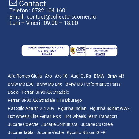
Contact
Telefon : 0732 104 160
Email : contact@collectorscorner.ro
Luni – Vineri : 09.00 – 18.00
Alfa Romeo Giulia
Aro
Aro 10
Audi Gt Rs
BMW
Bmw M3
BMW M3 E30
BMW M3 E46
BMW M3 Performance Parts
Dacia
Ferrari SF90 XX Stradale
Ferrari SF90 XX Stradale 1:18 Bburago
Fiat Stilo Abarth 2.4 20V
Figurina Indian
Figurină Soldat WW2
Hot Wheels Elite Ferrari FXX
Hot Wheels Team Transport
Jucarie Colectie
Jucarie Comunista
Jucarie Cu Cheie
Jucarie Tabla
Jucarie Veche
Kyosho Nissan GT-R