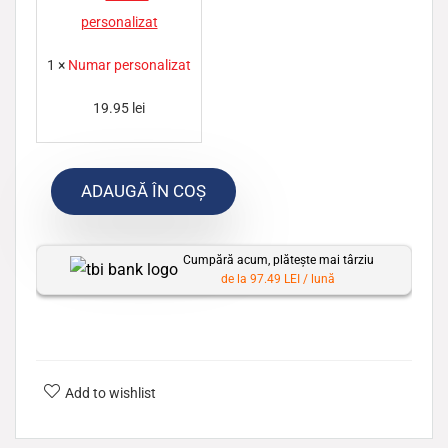
u
m
1
×
Numar personalizat
a
r
19.95
lei
p
e
ADAUGĂ ÎN COȘ
r
s
o
Cumpără acum, plătește mai târziu
n
de la 97.49 LEI / lună
a
l
i
z
Add to wishlist
a
t