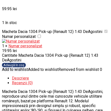
59.95
lei
1 în stoc
Macheta Dacia 1304 Pick-up (Renault 12) 1:43 DeAgostini
Numar personalizat
1
×
Numar personalizat
19.95
lei
Cantitate Macheta Dacia 1304 Pick-up (Renault 12) 1:43
DeAgostini
Adaugă în coș
Add to wishlist
Added to wishlist
Removed from wishlist
0
Descriere
Recenzii (0)
Macheta Dacia 1304 Pick-up (Renault 12) 1:43 DeAgostini,
reproduce unul dintre cele mai cunoscute vehicule utilitare
românești, bazat pe platforma Renault 12. Modelul
impresionează prin designul simplu și robust, specific
utilitarelor anilor ’80-’90, și finisajul în culoarea galben, care