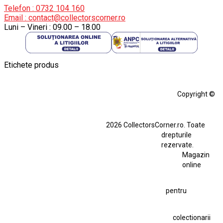
Telefon : 0732 104 160
Email : contact@collectorscorner.ro
Luni – Vineri : 09.00 – 18.00
Etichete produs
Alfa Romeo Giulia
Aro
Aro 10
Audi Gt Rs
BMW
Bmw M3
Copyright ©
BMW M3 E30
BMW M3 E46
BMW M3 Performance Parts
Dacia
2026 CollectorsCorner.ro. Toate
Ferrari SF90 XX Stradale
drepturile
Ferrari SF90 XX Stradale 1:18 Bburago
rezervate.
Magazin
Fiat Stilo Abarth 2.4 20V
Figurina Indian
online
Figurină Soldat WW2
Hot Wheels Elite Ferrari FXX
pentru
Hot Wheels Team Transport
Jucarie Colectie
Jucarie Comunista
colectionarii
Jucarie Cu Cheie
Jucarie Tabla
Jucarie Veche