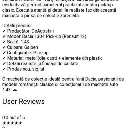
evidențiază perfect caracterul practic al acestui pick-up
clasic. Execuția atentă și detaliile realiste fac din această
machetă o piesă de colecție apreciată.
Detalii produs:
✔ Producător: DeAgostini
✔ Model: Dacia 1304 Pick-up (Renault 12)
✔ Scară: 1:43
✔ Culoare: Galben
✔ Configurație: Pick-up
✔ Material: metal (die-cast) + elemente din plastic
✔ Detalii realiste și finisaje de calitate
✔ Produs nou, sigilat
O machetă de colecție ideală pentru fanii Dacia, pasionații de
modele românești clasice și colecționarii de machete auto
1:43. 🚗
User Reviews
0.0
out of 5
★
★
★
★
★