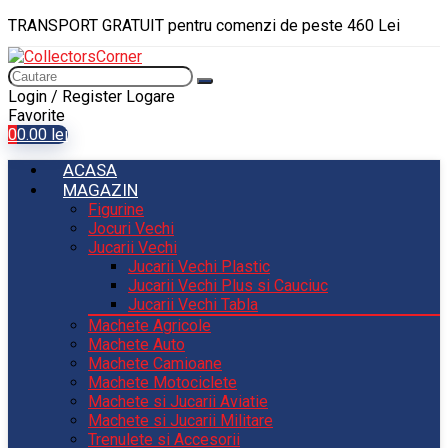
TRANSPORT GRATUIT pentru comenzi de peste 460 Lei
Login / Register
Logare
Favorite
0
0.00
lei
ACASA
MAGAZIN
Figurine
Jocuri Vechi
Jucarii Vechi
Jucarii Vechi Plastic
Jucarii Vechi Plus si Cauciuc
Jucarii Vechi Tabla
Machete Agricole
Machete Auto
Machete Camioane
Machete Motociclete
Machete si Jucarii Aviatie
Machete si Jucarii Militare
Trenulete si Accesorii