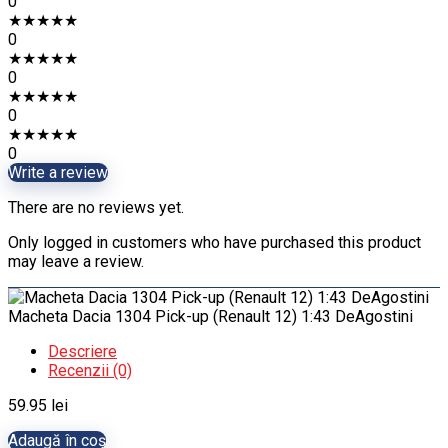
0
★
★
★
★
★
0
★
★
★
★
★
0
★
★
★
★
★
0
★
★
★
★
★
0
Write a review
There are no reviews yet.
Only logged in customers who have purchased this product
may leave a review.
Macheta Dacia 1304 Pick-up (Renault 12) 1:43 DeAgostini
Descriere
Recenzii (0)
59.95
lei
Adaugă în coș