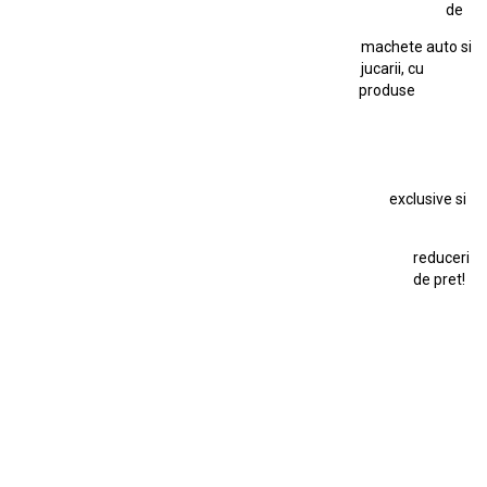
de
Kyosho Nissan GT-R
Lamborghini
Le Mans
Locomotiva Cu Abur
machete auto si
Macheta Auto Ferrari SF90 XX Stradale
jucarii, cu
produse
Macheta BMW M1
Macheta BMW M3
Macheta Chevrolet Chevelle
Macheta Chevrolet Corvette
Macheta Dacia 1310 L
Macheta Ford Thunderbird
exclusive si
Macheta Ford Transit
Macheta Jaguar D Type
Macheta Land Rover
Macheta Porsche 911
Maisto Speed Icons
reduceri
Mercedes Benz 300 SL
de pret!
Modele Auto Colecționabile.
Porsche
Porsche 911
Solido
Star Wars
Toy