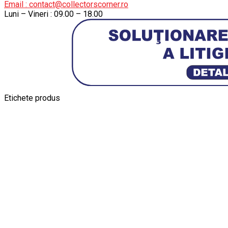
Email : contact@collectorscorner.ro
Luni – Vineri : 09.00 – 18.00
Etichete produs
Alfa Romeo Giulia
Aro
Aro 10
Audi Gt Rs
BMW
Bmw M3
BMW M
Ferrari SF90 XX Stradale
Jucarie Cu Cheie
Jucarie Tabla
Jucarie Veche
Kyosho Nis
Macheta BMW M3
Macheta Chevrolet Chevelle
Macheta Chevro
Maisto Speed Icons
Mercedes Benz 300 SL
Modele Aut