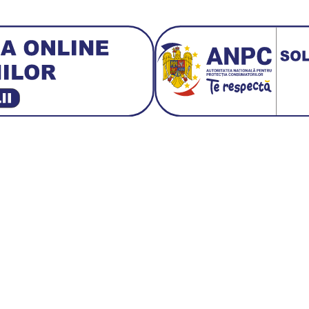
3 E30
BMW M3 E46
BMW M3 Performance Parts
Da
 1:18 Bburago
Fiat Stilo Abarth 2.4 20V
Figurina Ind
Hot Wh
san GT-R
Lamborghini
Le Mans
Locomotiva Cu Abur
Macheta Auto Fer
let Corvette
Macheta Dacia 1310 L
Macheta Ford Thund
o Colecționabile.
Porsche
Porsche 911
Soli