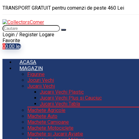
TRANSPORT GRATUIT pentru comenzi de peste 460 Lei
Login / Register
Logare
Favorite
0
0.00
lei
ACASA
MAGAZIN
Figurine
Jocuri Vechi
Jucarii Vechi
Jucarii Vechi Plastic
Jucarii Vechi Plus si Cauciuc
Jucarii Vechi Tabla
Machete Agricole
Machete Auto
Machete Camioane
Machete Motociclete
Machete si Jucarii Aviatie