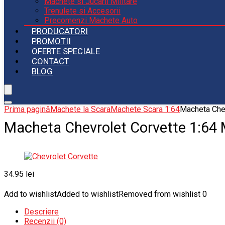
Machete si Jucarii Militare
Trenulete si Accesorii
Precomenzi Machete Auto
PRODUCATORI
PROMOTII
OFERTE SPECIALE
CONTACT
BLOG
Prima pagină
Machete la Scara
Machete Scara 1:64
Macheta Che
Macheta Chevrolet Corvette 1:64
34.95
lei
Add to wishlist
Added to wishlist
Removed from wishlist
0
Descriere
Recenzii (0)