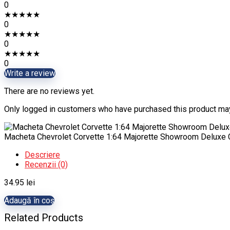
0
★
★
★
★
★
0
★
★
★
★
★
0
★
★
★
★
★
0
Write a review
There are no reviews yet.
Only logged in customers who have purchased this product may
Macheta Chevrolet Corvette 1:64 Majorette Showroom Deluxe 
Descriere
Recenzii (0)
34.95
lei
Adaugă în coș
Related Products