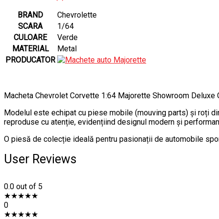
BRAND
Chevrolette
SCARA
1/64
CULOARE
Verde
MATERIAL
Metal
PRODUCATOR
Macheta Chevrolet Corvette 1:64 Majorette Showroom Deluxe Car
Modelul este echipat cu piese mobile (mouving parts) și roți din
reproduse cu atenție, evidențiind designul modern și performan
O piesă de colecție ideală pentru pasionații de automobile spo
User Reviews
0.0
out of 5
★
★
★
★
★
0
★
★
★
★
★