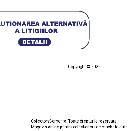
Copyright © 2026
cia
Ferrari SF90 XX Stradale
ian
Figurină Soldat WW2
Hot Wheels Elite Ferrari FXX
eels Team Transport
Jucarie Colectie
Jucarie Comunista
rari SF90 XX Stradale
Macheta BMW M1
erbird
Macheta Ford Transit
Macheta Jaguar D Type
Macheta Land Rover
Macheta Porsche 911
CollectorsCorner.ro. Toate drepturile rezervate.
do
Star Wars
Toy
Magazin online pentru colectionarii de machete auto