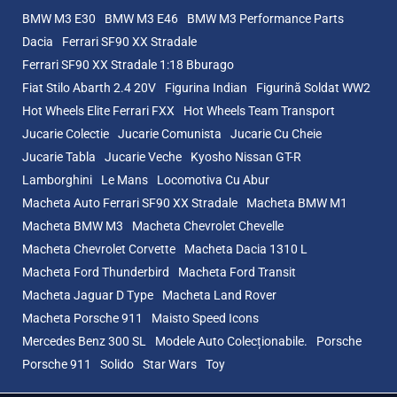
BMW M3 E30
BMW M3 E46
BMW M3 Performance Parts
Dacia
Ferrari SF90 XX Stradale
Ferrari SF90 XX Stradale 1:18 Bburago
Fiat Stilo Abarth 2.4 20V
Figurina Indian
Figurină Soldat WW2
Hot Wheels Elite Ferrari FXX
Hot Wheels Team Transport
Jucarie Colectie
Jucarie Comunista
Jucarie Cu Cheie
Jucarie Tabla
Jucarie Veche
Kyosho Nissan GT-R
Lamborghini
Le Mans
Locomotiva Cu Abur
Macheta Auto Ferrari SF90 XX Stradale
Macheta BMW M1
Macheta BMW M3
Macheta Chevrolet Chevelle
Macheta Chevrolet Corvette
Macheta Dacia 1310 L
Macheta Ford Thunderbird
Macheta Ford Transit
Macheta Jaguar D Type
Macheta Land Rover
Macheta Porsche 911
Maisto Speed Icons
Mercedes Benz 300 SL
Modele Auto Colecționabile.
Porsche
Porsche 911
Solido
Star Wars
Toy