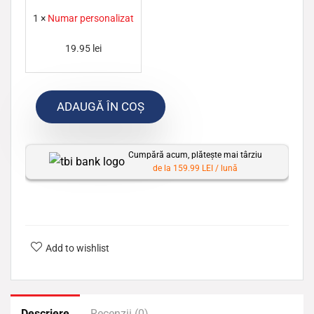
u
1
×
Numar personalizat
m
19.95
lei
a
r
p
ADAUGĂ ÎN COȘ
e
r
s
Cumpără acum, plătește mai târziu
de la 159.99 LEI / lună
o
n
a
l
Add to wishlist
i
z
a
t
Descriere
Recenzii (0)