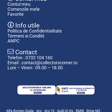
Contul meu
Comenzile mele
Favorite
Info utile
Politica de Confidentialitate
Termeni si Conditii
ANPC
Contact
Telefon : 0732 104 160
Email : contact@collectorscorner.ro
Luni – Vineri : 09.00 – 18.00
Alfa Romeo Giulia
Aro
Aro 10
Audi Gt Rs
BMW
Bmw M3