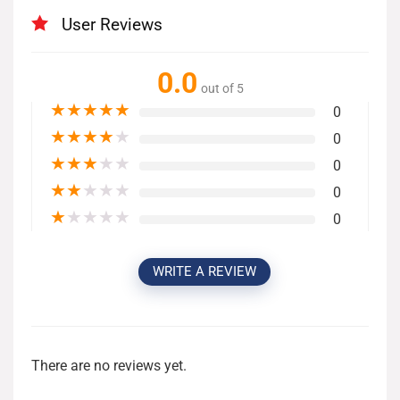
User Reviews
0.0
out of 5
★
★
★
★
★
0
★
★
★
★
★
0
★
★
★
★
★
0
★
★
★
★
★
0
★
★
★
★
★
0
WRITE A REVIEW
There are no reviews yet.