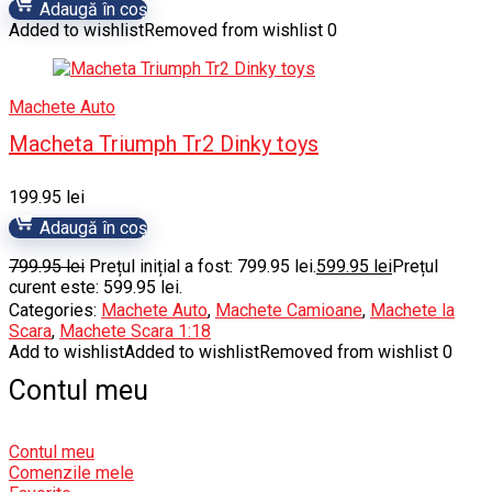
Adaugă în coș
Added to wishlist
Removed from wishlist
0
Machete Auto
Macheta Triumph Tr2 Dinky toys
199.95
lei
Adaugă în coș
799.95
lei
Prețul inițial a fost: 799.95 lei.
599.95
lei
Prețul
curent este: 599.95 lei.
Categories:
Machete Auto
,
Machete Camioane
,
Machete la
Scara
,
Machete Scara 1:18
Add to wishlist
Added to wishlist
Removed from wishlist
0
Contul meu
Contul meu
Comenzile mele