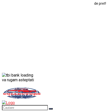
de pret!
Modele Auto Colecționabile.
Porsche
Porsche 911
Solido
Star Wars
Toy
va rugam asteptati