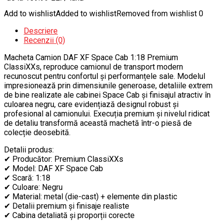
Add to wishlist
Added to wishlist
Removed from wishlist
0
Descriere
Recenzii (0)
Macheta Camion DAF XF Space Cab 1:18 Premium
ClassiXXs, reproduce camionul de transport modern
recunoscut pentru confortul și performanțele sale. Modelul
impresionează prin dimensiunile generoase, detaliile extrem
de bine realizate ale cabinei Space Cab și finisajul atractiv în
culoarea negru, care evidențiază designul robust și
profesional al camionului. Execuția premium și nivelul ridicat
de detaliu transformă această machetă într-o piesă de
colecție deosebită.
Detalii produs:
✔ Producător: Premium ClassiXXs
✔ Model: DAF XF Space Cab
✔ Scară: 1:18
✔ Culoare: Negru
✔ Material: metal (die-cast) + elemente din plastic
✔ Detalii premium și finisaje realiste
✔ Cabina detaliată și proporții corecte