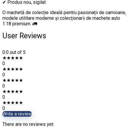
✔ Produs nou, sigilat
O machetă de colecție ideală pentru pasionații de camioane,
modele utilitare moderne și colecționarii de machete auto
1:18 premium. 🚛
User Reviews
0.0
out of 5
★
★
★
★
★
0
★
★
★
★
★
0
★
★
★
★
★
0
★
★
★
★
★
0
★
★
★
★
★
0
Write a review
There are no reviews yet.