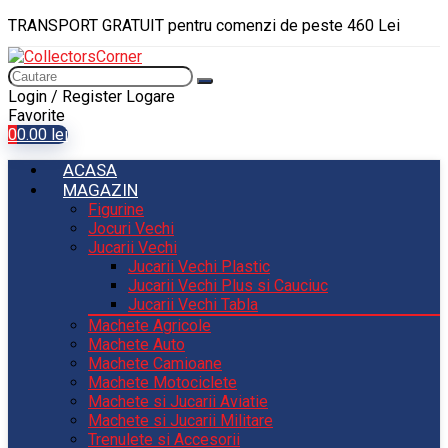
TRANSPORT GRATUIT pentru comenzi de peste 460 Lei
Login / Register
Logare
Favorite
0
0.00
lei
ACASA
MAGAZIN
Figurine
Jocuri Vechi
Jucarii Vechi
Jucarii Vechi Plastic
Jucarii Vechi Plus si Cauciuc
Jucarii Vechi Tabla
Machete Agricole
Machete Auto
Machete Camioane
Machete Motociclete
Machete si Jucarii Aviatie
Machete si Jucarii Militare
Trenulete si Accesorii