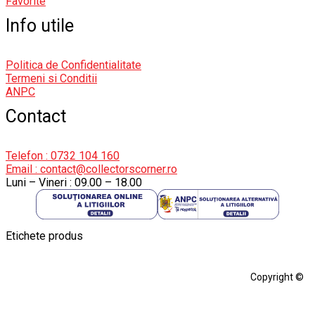
Favorite
Info utile
Politica de Confidentialitate
Termeni si Conditii
ANPC
Contact
Telefon : 0732 104 160
Email : contact@collectorscorner.ro
Luni – Vineri : 09.00 – 18.00
Etichete produs
Alfa Romeo Giulia
Aro
Aro 10
Audi Gt Rs
BMW
Bmw M3
Copyright ©
BMW M3 E30
BMW M3 E46
BMW M3 Performance Parts
Dacia