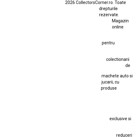
2026 CollectorsCorner.ro. Toate
Ferrari SF90 XX Stradale
drepturile
Ferrari SF90 XX Stradale 1:18 Bburago
rezervate.
Magazin
Fiat Stilo Abarth 2.4 20V
Figurina Indian
online
Figurină Soldat WW2
Hot Wheels Elite Ferrari FXX
pentru
Hot Wheels Team Transport
Jucarie Colectie
Jucarie Comunista
colectionarii
Jucarie Cu Cheie
Jucarie Tabla
Jucarie Veche
de
Kyosho Nissan GT-R
Lamborghini
Le Mans
Locomotiva Cu Abur
machete auto si
Macheta Auto Ferrari SF90 XX Stradale
jucarii, cu
produse
Macheta BMW M1
Macheta BMW M3
Macheta Chevrolet Chevelle
Macheta Chevrolet Corvette
Macheta Dacia 1310 L
Macheta Ford Thunderbird
exclusive si
Macheta Ford Transit
Macheta Jaguar D Type
Macheta Land Rover
Macheta Porsche 911
Maisto Speed Icons
reduceri
Mercedes Benz 300 SL