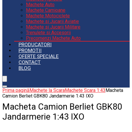
Machete Auto
Machete Camioane
Machete Motociclete
Machete si Jucarii Aviatie
Machete si Jucarii Militare
Trenulete si Accesorii
Precomenzi Machete Auto
PRODUCATORI
PROMOTII
OFERTE SPECIALE
CONTACT
BLOG
Prima pagină
Machete la Scara
Machete Scara 1:43
Macheta
Camion Berliet GBK80 Jandarmerie 1:43 IXO
Macheta Camion Berliet GBK80
Jandarmerie 1:43 IXO