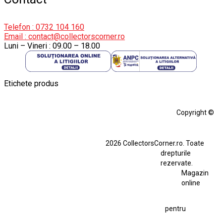
Telefon : 0732 104 160
Email : contact@collectorscorner.ro
Luni – Vineri : 09.00 – 18.00
Etichete produs
Alfa Romeo Giulia
Aro
Aro 10
Audi Gt Rs
BMW
Bmw M3
Copyright ©
BMW M3 E30
BMW M3 E46
BMW M3 Performance Parts
Dacia
2026 CollectorsCorner.ro. Toate
Ferrari SF90 XX Stradale
drepturile
Ferrari SF90 XX Stradale 1:18 Bburago
rezervate.
Magazin
Fiat Stilo Abarth 2.4 20V
Figurina Indian
online
Figurină Soldat WW2
Hot Wheels Elite Ferrari FXX
pentru
Hot Wheels Team Transport
Jucarie Colectie