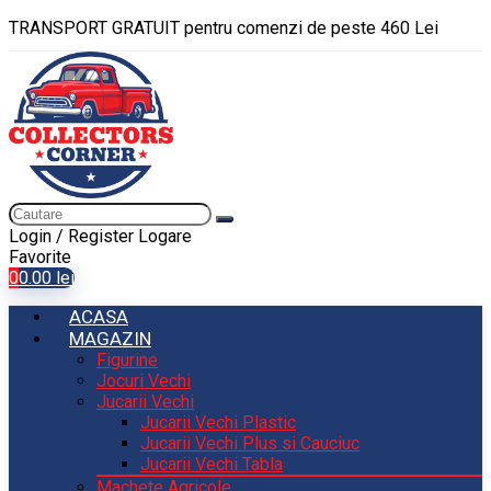
TRANSPORT GRATUIT pentru comenzi de peste 460 Lei
Login / Register
Logare
Favorite
0
0.00
lei
ACASA
MAGAZIN
Figurine
Jocuri Vechi
Jucarii Vechi
Jucarii Vechi Plastic
Jucarii Vechi Plus si Cauciuc
Jucarii Vechi Tabla
Machete Agricole