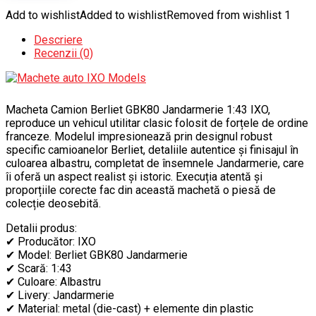
Add to wishlist
Added to wishlist
Removed from wishlist
1
Descriere
Recenzii (0)
Macheta Camion Berliet GBK80 Jandarmerie 1:43 IXO,
reproduce un vehicul utilitar clasic folosit de forțele de ordine
franceze. Modelul impresionează prin designul robust
specific camioanelor Berliet, detaliile autentice și finisajul în
culoarea albastru, completat de însemnele Jandarmerie, care
îi oferă un aspect realist și istoric. Execuția atentă și
proporțiile corecte fac din această machetă o piesă de
colecție deosebită.
Detalii produs:
✔ Producător: IXO
✔ Model: Berliet GBK80 Jandarmerie
✔ Scară: 1:43
✔ Culoare: Albastru
✔ Livery: Jandarmerie
✔ Material: metal (die-cast) + elemente din plastic