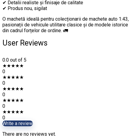
✔ Detalii realiste și finisaje de calitate
✔ Produs nou, sigilat
O machetă ideală pentru colecționarii de machete auto 1:43,
pasionații de vehicule utilitare clasice și de modele istorice
din cadrul forțelor de ordine. 🚛
User Reviews
0.0
out of 5
★
★
★
★
★
0
★
★
★
★
★
0
★
★
★
★
★
0
★
★
★
★
★
0
★
★
★
★
★
0
Write a review
There are no reviews yet.