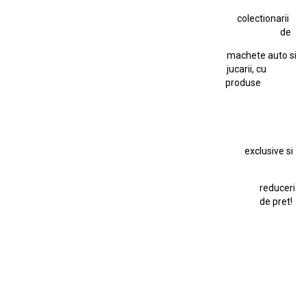
Jucarie Comunista
colectionarii
Jucarie Cu Cheie
Jucarie Tabla
Jucarie Veche
de
Kyosho Nissan GT-R
Lamborghini
Le Mans
Locomotiva Cu Abur
machete auto si
Macheta Auto Ferrari SF90 XX Stradale
jucarii, cu
produse
Macheta BMW M1
Macheta BMW M3
Macheta Chevrolet Chevelle
Macheta Chevrolet Corvette
Macheta Dacia 1310 L
Macheta Ford Thunderbird
exclusive si
Macheta Ford Transit
Macheta Jaguar D Type
Macheta Land Rover
Macheta Porsche 911
Maisto Speed Icons
reduceri
Mercedes Benz 300 SL
de pret!
Modele Auto Colecționabile.
Porsche
Porsche 911
Solido
Star Wars
Toy