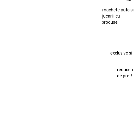
Kyosho Nissan GT-R
Lamborghini
Le Mans
Locomotiva Cu Abur
machete auto si
Macheta Auto Ferrari SF90 XX Stradale
jucarii, cu
produse
Macheta BMW M1
Macheta BMW M3
Macheta Chevrolet Chevelle
Macheta Chevrolet Corvette
Macheta Dacia 1310 L
Macheta Ford Thunderbird
exclusive si
Macheta Ford Transit
Macheta Jaguar D Type
Macheta Land Rover
Macheta Porsche 911
Maisto Speed Icons
reduceri
Mercedes Benz 300 SL
de pret!
Modele Auto Colecționabile.
Porsche
Porsche 911
Solido
Star Wars
Toy