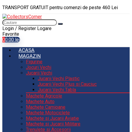
TRANSPORT GRATUIT pentru comenzi de peste 460 Lei
Login / Register
Logare
Favorite
0
0.00
lei
ACASA
MAGAZIN
Figurine
Jocuri Vechi
Jucarii Vechi
Jucarii Vechi Plastic
Jucarii Vechi Plus si Cauciuc
Jucarii Vechi Tabla
Machete Agricole
Machete Auto
Machete Camioane
Machete Motociclete
Machete si Jucarii Aviatie
Machete si Jucarii Militare
Trenulete si Accesorii