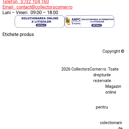
Telefon : 0732 104 160
Email : contact@collectorscorner.ro
Luni – Vineri : 09.00 – 18.00
Etichete produs
Alfa Romeo Giulia
Aro
Aro 10
Audi Gt Rs
BMW
Bmw M3
Copyright ©
BMW M3 E30
BMW M3 E46
BMW M3 Performance Parts
Dacia
2026 CollectorsCorner.ro. Toate
Ferrari SF90 XX Stradale
drepturile
Ferrari SF90 XX Stradale 1:18 Bburago
rezervate.
Magazin
Fiat Stilo Abarth 2.4 20V
Figurina Indian
online
Figurină Soldat WW2
Hot Wheels Elite Ferrari FXX
pentru
Hot Wheels Team Transport
Jucarie Colectie
Jucarie Comunista
colectionarii
Jucarie Cu Cheie
Jucarie Tabla
Jucarie Veche
de