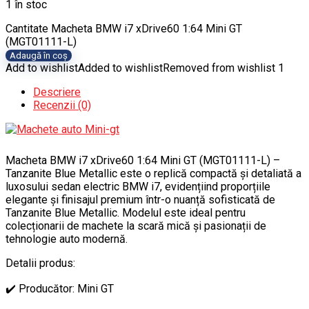
1 în stoc
Cantitate Macheta BMW i7 xDrive60 1:64 Mini GT
(MGT01111-L)
Adaugă în coș
Add to wishlist
Added to wishlist
Removed from wishlist
1
Descriere
Recenzii (0)
Macheta BMW i7 xDrive60 1:64 Mini GT (MGT01111-L) –
Tanzanite Blue Metallic este o replică compactă și detaliată a
luxosului sedan electric BMW i7, evidențiind proporțiile
elegante și finisajul premium într-o nuanță sofisticată de
Tanzanite Blue Metallic. Modelul este ideal pentru
colecționarii de machete la scară mică și pasionații de
tehnologie auto modernă.
Detalii produs:
✔️ Producător: Mini GT