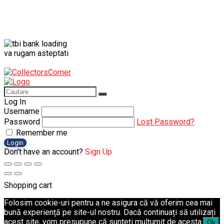
va rugam asteptati
Log In
Username
Password
Lost Password?
Remember me
Login
Don't have an account?
Sign Up
Shopping cart
Folosim cookie-uri pentru a ne asigura că vă oferim cea mai
bună experiență pe site-ul nostru. Dacă continuați să utilizați
acest site, vom presupune că sunteți mulțumit de acesta.
Ok