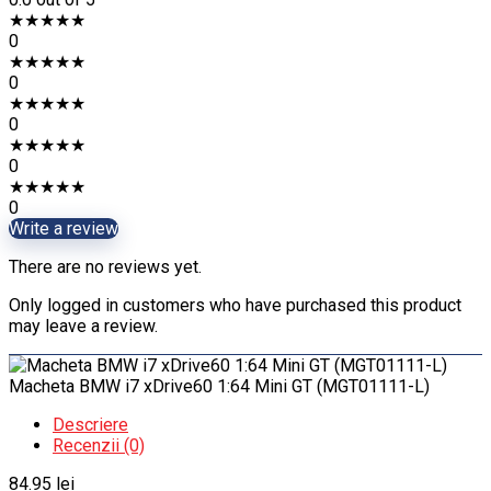
★
★
★
★
★
0
★
★
★
★
★
0
★
★
★
★
★
0
★
★
★
★
★
0
★
★
★
★
★
0
Write a review
There are no reviews yet.
Only logged in customers who have purchased this product
may leave a review.
Macheta BMW i7 xDrive60 1:64 Mini GT (MGT01111-L)
Descriere
Recenzii (0)
84.95
lei