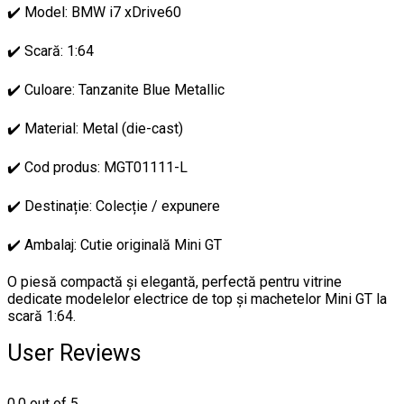
✔️ Model: BMW i7 xDrive60
✔️ Scară: 1:64
✔️ Culoare: Tanzanite Blue Metallic
✔️ Material: Metal (die-cast)
✔️ Cod produs: MGT01111-L
✔️ Destinație: Colecție / expunere
✔️ Ambalaj: Cutie originală Mini GT
O piesă compactă și elegantă, perfectă pentru vitrine
dedicate modelelor electrice de top și machetelor Mini GT la
scară 1:64.
User Reviews
0.0
out of 5