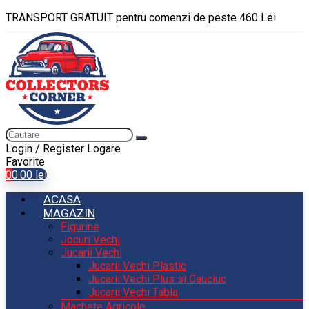
TRANSPORT GRATUIT pentru comenzi de peste 460 Lei
Login / Register
Logare
Favorite
0
0.00
lei
ACASA
MAGAZIN
Figurine
Jocuri Vechi
Jucarii Vechi
Jucarii Vechi Plastic
Jucarii Vechi Plus si Cauciuc
Jucarii Vechi Tabla
Machete Agricole