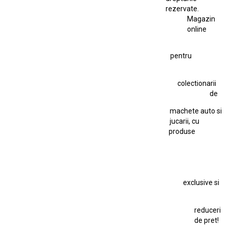
Ferrari SF90 XX Stradale 1:18 Bburago
rezervate.
Magazin
Fiat Stilo Abarth 2.4 20V
Figurina Indian
online
Figurină Soldat WW2
Hot Wheels Elite Ferrari FXX
pentru
Hot Wheels Team Transport
Jucarie Colectie
Jucarie Comunista
colectionarii
Jucarie Cu Cheie
Jucarie Tabla
Jucarie Veche
de
Kyosho Nissan GT-R
Lamborghini
Le Mans
Locomotiva Cu Abur
machete auto si
Macheta Auto Ferrari SF90 XX Stradale
jucarii, cu
produse
Macheta BMW M1
Macheta BMW M3
Macheta Chevrolet Chevelle
Macheta Chevrolet Corvette
Macheta Dacia 1310 L
Macheta Ford Thunderbird
exclusive si
Macheta Ford Transit
Macheta Jaguar D Type
Macheta Land Rover
Macheta Porsche 911
Maisto Speed Icons
reduceri
Mercedes Benz 300 SL
de pret!
Modele Auto Colecționabile.