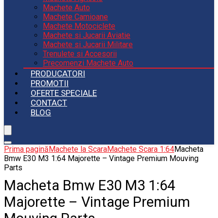
Machete Auto
Machete Camioane
Machete Motociclete
Machete si Jucarii Aviatie
Machete si Jucarii Militare
Trenulete si Accesorii
Precomenzi Machete Auto
PRODUCATORI
PROMOTII
OFERTE SPECIALE
CONTACT
BLOG
Prima pagină
Machete la Scara
Machete Scara 1:64
Macheta
Bmw E30 M3 1:64 Majorette – Vintage Premium Mouving
Parts
Macheta Bmw E30 M3 1:64
Majorette – Vintage Premium