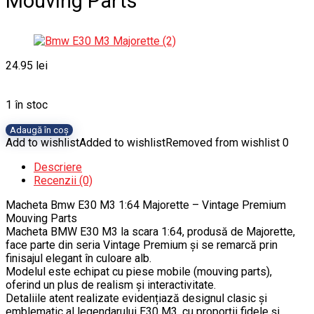
Mouving Parts
24.95
lei
1 în stoc
Cantitate
Adaugă în coș
Macheta
Add to wishlist
Added to wishlist
Removed from wishlist
0
Bmw
Descriere
E30
Recenzii (0)
M3
1:64
Macheta Bmw E30 M3 1:64 Majorette – Vintage Premium
Majorette
Mouving Parts
–
Macheta BMW E30 M3 la scara 1:64, produsă de Majorette,
Vintage
face parte din seria Vintage Premium și se remarcă prin
Premium
finisajul elegant în culoare alb.
Mouving
Modelul este echipat cu piese mobile (mouving parts),
Parts
oferind un plus de realism și interactivitate.
Detaliile atent realizate evidențiază designul clasic și
emblematic al legendarului E30 M3, cu proporții fidele și