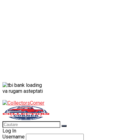
Porsche
Porsche 911
Solido
Star Wars
Toy
va rugam asteptati
Log In
Username