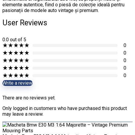
elemente autentice, fiind o piesă de colecție ideală pentru
pasionații de modele auto vintage și premium.
User Reviews
0.0
out of 5
★
★
★
★
★
0
★
★
★
★
★
0
★
★
★
★
★
0
★
★
★
★
★
0
★
★
★
★
★
0
Write a review
There are no reviews yet.
Only logged in customers who have purchased this product
may leave a review.