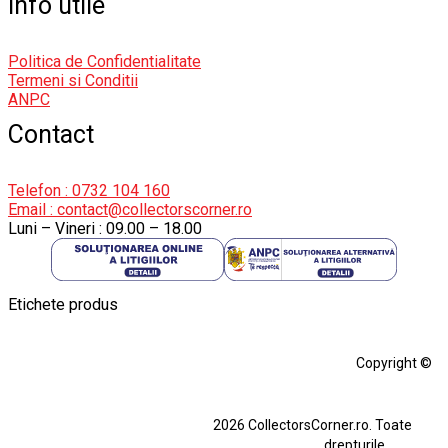
Info utile
Politica de Confidentialitate
Termeni si Conditii
ANPC
Contact
Telefon : 0732 104 160
Email : contact@collectorscorner.ro
Luni – Vineri : 09.00 – 18.00
Etichete produs
Alfa Romeo Giulia
Aro
Aro 10
Audi Gt Rs
BMW
Bmw M3
Copyright ©
BMW M3 E30
BMW M3 E46
BMW M3 Performance Parts
Dacia
2026 CollectorsCorner.ro. Toate
Ferrari SF90 XX Stradale
drepturile