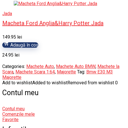
Jada
Macheta Ford Anglia&Harry Potter Jada
149.95
lei
Adaugă în coș
24.95
lei
Categories:
Machete Auto
,
Machete Auto BMW
,
Machete la
Scara
,
Machete Scara 1:64
,
Majorette
Tag:
Bmw E30 M3
Majorette
Add to wishlist
Added to wishlist
Removed from wishlist
0
Contul meu
Contul meu
Comenzile mele
Favorite