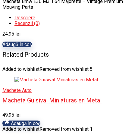
Macheta Bmw E30 M3 1:64 Majorette – Vintage Premium
Mouving Parts
Descriere
Recenzii (0)
24.95
lei
Adaugă în coș
Related Products
Added to wishlist
Removed from wishlist
5
Machete Auto
Macheta Guisival Miniaturas en Metal
49.95
lei
Adaugă în coș
Added to wishlist
Removed from wishlist
1