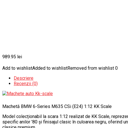
989.95
lei
Add to wishlist
Added to wishlist
Removed from wishlist
0
Descriere
Recenzii (0)
Machetă BMW 6-Series M635 CSi (E24) 1:12 KK Scale
Model colecționabil la scara 1:12 realizat de KK Scale, repre
specific anilor ’80 și finisajul clasic în culoarea negru, oferi
clasice premium.