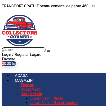
TRANSPORT GRATUIT pentru comenzi de peste 460 Lei
Login / Register
Logare
Favorite
0
0.00
lei
ACASA
MAGAZIN
Figurine
Jocuri Vechi
Jucarii Vechi
Jucarii Vechi Plastic
Jucarii Vechi Plus si Cauciuc