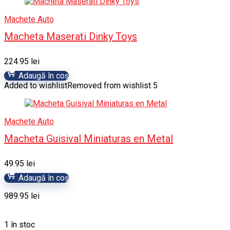
Machete Auto
Macheta Maserati Dinky Toys
224.95
lei
Adaugă în coș
Added to wishlist
Removed from wishlist
5
Machete Auto
Macheta Guisival Miniaturas en Metal
49.95
lei
Adaugă în coș
989.95
lei
1 în stoc