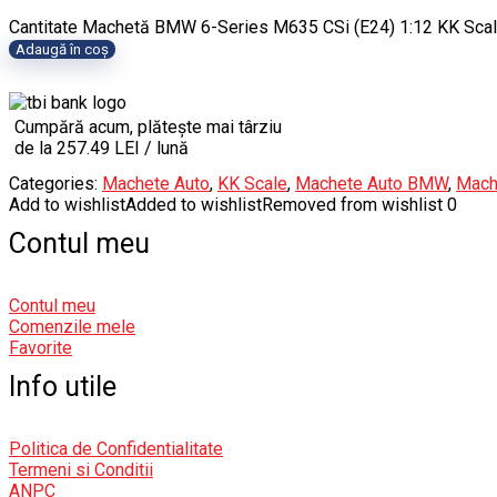
Cantitate Machetă BMW 6-Series M635 CSi (E24) 1:12 KK Sca
Adaugă în coș
Cumpără acum, plătește mai târziu
de la 257.49 LEI / lună
Categories:
Machete Auto
,
KK Scale
,
Machete Auto BMW
,
Mach
Add to wishlist
Added to wishlist
Removed from wishlist
0
Contul meu
Contul meu
Comenzile mele
Favorite
Info utile
Politica de Confidentialitate
Termeni si Conditii
ANPC