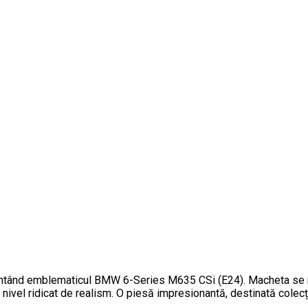
zentând emblematicul BMW 6-Series M635 CSi (E24). Macheta se re
nd un nivel ridicat de realism. O piesă impresionantă, destinată c