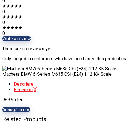
0
★
★
★
★
★
0
★
★
★
★
★
0
★
★
★
★
★
0
Write a review
There are no reviews yet.
Only logged in customers who have purchased this product may
Machetă BMW 6-Series M635 CSi (E24) 1:12 KK Scale
Descriere
Recenzii (0)
989.95
lei
Adaugă în coș
Related Products