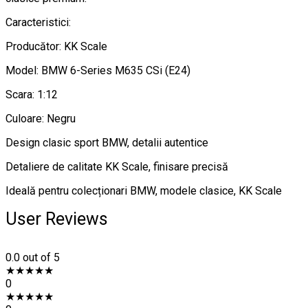
Caracteristici:
Producător: KK Scale
Model: BMW 6-Series M635 CSi (E24)
Scara: 1:12
Culoare: Negru
Design clasic sport BMW, detalii autentice
Detaliere de calitate KK Scale, finisare precisă
Ideală pentru colecționari BMW, modele clasice, KK Scale
User Reviews
0.0
out of 5
★
★
★
★
★
0
★
★
★
★
★