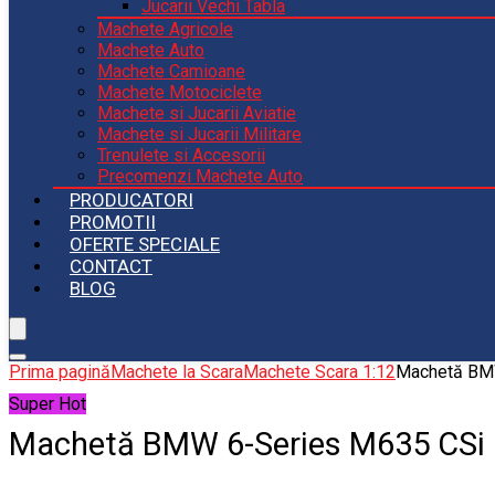
Jucarii Vechi Tabla
Machete Agricole
Machete Auto
Machete Camioane
Machete Motociclete
Machete si Jucarii Aviatie
Machete si Jucarii Militare
Trenulete si Accesorii
Precomenzi Machete Auto
PRODUCATORI
PROMOTII
OFERTE SPECIALE
CONTACT
BLOG
Prima pagină
Machete la Scara
Machete Scara 1:12
Machetă BMW
Super Hot
Machetă BMW 6-Series M635 CSi (