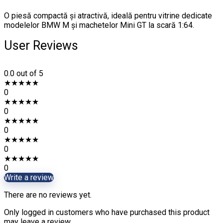
O piesă compactă și atractivă, ideală pentru vitrine dedicate
modelelor BMW M și machetelor Mini GT la scară 1:64.
User Reviews
0.0
out of 5
★
★
★
★
★
0
★
★
★
★
★
0
★
★
★
★
★
0
★
★
★
★
★
0
★
★
★
★
★
0
Write a review
There are no reviews yet.
Only logged in customers who have purchased this product
may leave a review.