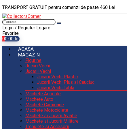
TRANSPORT GRATUIT pentru comenzi de peste 460 Lei
Login / Register
Logare
Favorite
0
0.00
lei
ACASA
MAGAZIN
Figurine
Jocuri Vechi
Jucarii Vechi
Jucarii Vechi Plastic
Jucarii Vechi Plus si Cauciuc
Jucarii Vechi Tabla
Machete Agricole
Machete Auto
Machete Camioane
Machete Motociclete
Machete si Jucarii Aviatie
Machete si Jucarii Militare
Trenulete si Accesorii