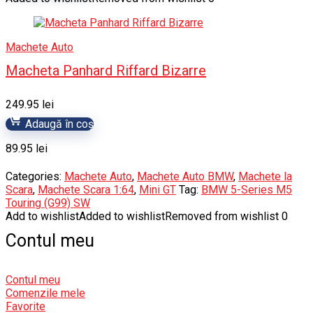
Machete Auto
Macheta Panhard Riffard Bizarre
249.95
lei
Adaugă în coș
89.95
lei
Categories:
Machete Auto
,
Machete Auto BMW
,
Machete la
Scara
,
Machete Scara 1:64
,
Mini GT
Tag:
BMW 5-Series M5
Touring (G99) SW
Add to wishlist
Added to wishlist
Removed from wishlist
0
Contul meu
Contul meu
Comenzile mele
Favorite