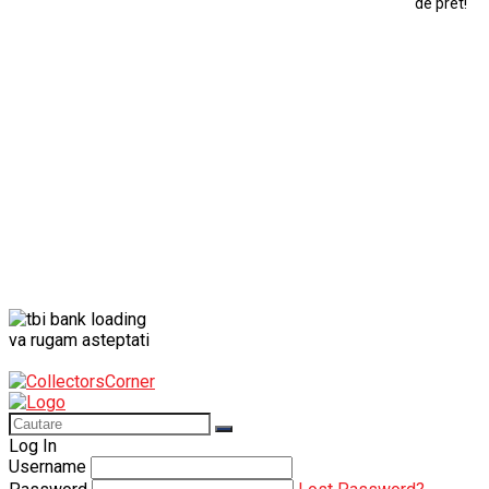
de pret!
Modele Auto Colecționabile.
Porsche
Porsche 911
Solido
Star Wars
Toy
va rugam asteptati
Log In
Username