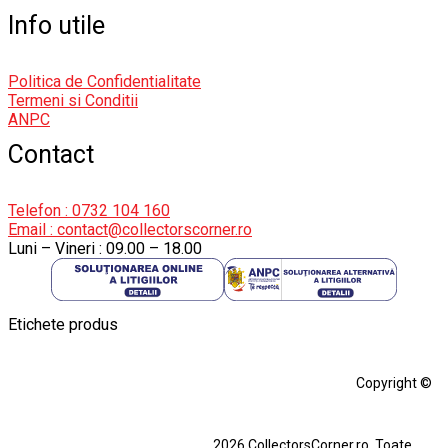
Info utile
Politica de Confidentialitate
Termeni si Conditii
ANPC
Contact
Telefon : 0732 104 160
Email : contact@collectorscorner.ro
Luni – Vineri : 09.00 – 18.00
Etichete produs
Alfa Romeo Giulia
Aro
Aro 10
Audi Gt Rs
BMW
Bmw M3
Copyright ©
BMW M3 E30
BMW M3 E46
BMW M3 Performance Parts
Dacia
2026 CollectorsCorner.ro. Toate