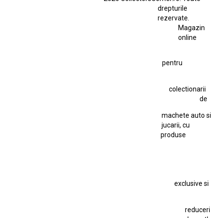
Ferrari SF90 XX Stradale
drepturile
Ferrari SF90 XX Stradale 1:18 Bburago
rezervate.
Magazin
Fiat Stilo Abarth 2.4 20V
Figurina Indian
online
Figurină Soldat WW2
Hot Wheels Elite Ferrari FXX
pentru
Hot Wheels Team Transport
Jucarie Colectie
Jucarie Comunista
colectionarii
Jucarie Cu Cheie
Jucarie Tabla
Jucarie Veche
de
Kyosho Nissan GT-R
Lamborghini
Le Mans
Locomotiva Cu Abur
machete auto si
Macheta Auto Ferrari SF90 XX Stradale
jucarii, cu
produse
Macheta BMW M1
Macheta BMW M3
Macheta Chevrolet Chevelle
Macheta Chevrolet Corvette
Macheta Dacia 1310 L
Macheta Ford Thunderbird
exclusive si
Macheta Ford Transit
Macheta Jaguar D Type
Macheta Land Rover
Macheta Porsche 911
Maisto Speed Icons
reduceri
Mercedes Benz 300 SL