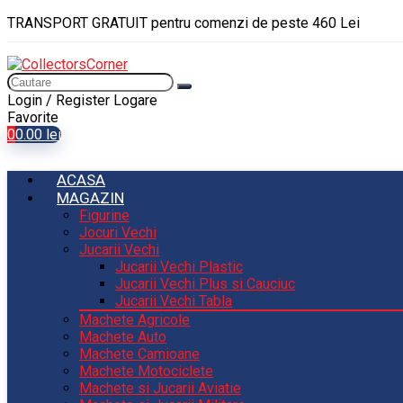
TRANSPORT GRATUIT pentru comenzi de peste 460 Lei
Login / Register
Logare
Favorite
0
0.00
lei
ACASA
MAGAZIN
Figurine
Jocuri Vechi
Jucarii Vechi
Jucarii Vechi Plastic
Jucarii Vechi Plus si Cauciuc
Jucarii Vechi Tabla
Machete Agricole
Machete Auto
Machete Camioane
Machete Motociclete
Machete si Jucarii Aviatie