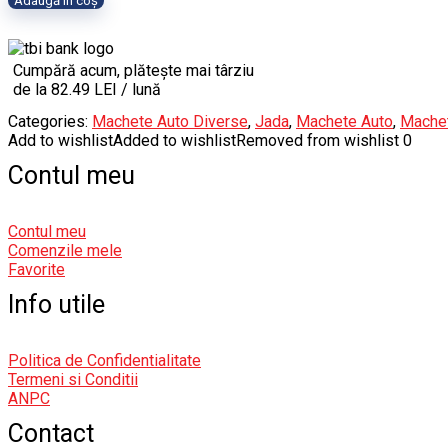
Adaugă în coș
Cumpără acum, plătește mai târziu
de la 82.49 LEI / lună
Categories:
Machete Auto Diverse
,
Jada
,
Machete Auto
,
Machet
Add to wishlist
Added to wishlist
Removed from wishlist
0
Contul meu
Contul meu
Comenzile mele
Favorite
Info utile
Politica de Confidentialitate
Termeni si Conditii
ANPC
Contact