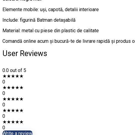
Elemente mobile: uși, capotă, detalii interioare
Include: figurină Batman detașabilă
Material: metal cu piese din plastic de calitate
Comandă online acum și bucură-te de livrare rapidă și produs or
User Reviews
0.0
out of 5
★
★
★
★
★
0
★
★
★
★
★
0
★
★
★
★
★
0
★
★
★
★
★
0
★
★
★
★
★
0
Write a review