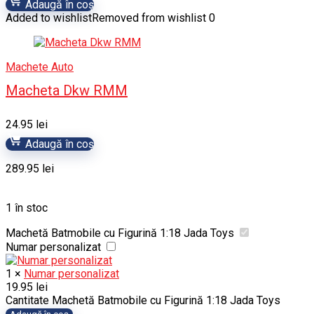
Adaugă în coș
Added to wishlist
Removed from wishlist
0
Machete Auto
Macheta Dkw RMM
24.95
lei
Adaugă în coș
289.95
lei
1 în stoc
Machetă Batmobile cu Figurină 1:18 Jada Toys
Numar personalizat
1
×
Numar personalizat
19.95
lei
Cantitate Machetă Batmobile cu Figurină 1:18 Jada Toys