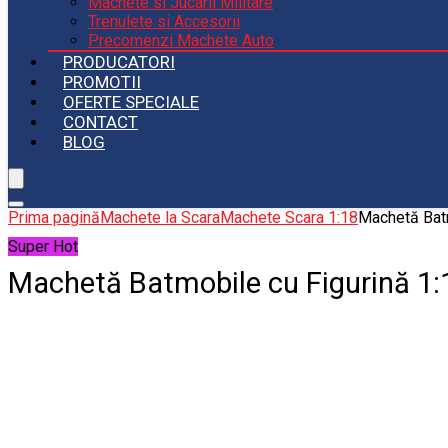
Machete si Jucarii Militare
Trenulete si Accesorii
Precomenzi Machete Auto
PRODUCATORI
PROMOTII
OFERTE SPECIALE
CONTACT
BLOG
Prima pagină
Machete la Scara
Machete Scara 1:18
Machetă Batm
Super Hot
Machetă Batmobile cu Figurină 1: