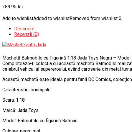
289.95
lei
Add to wishlist
Added to wishlist
Removed from wishlist
0
Descriere
Recenzii (0)
Machetă Batmobile cu Figurină 1:18 Jada Toys Negru – Model de
Completează-ți colecția cu această machetă Batmobile realizată 
celebrul vehicul al supereroului, având caroserie din metal turn
Această machetă este ideală pentru fanii DC Comics, colecționar
Caracteristici principale:
Scara: 1:18
Marcă: Jada Toys
Model: Batmobile cu figurină Batman
Culoare: negru mat