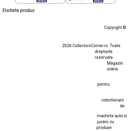
Etichete produs
Alfa Romeo Giulia
Aro
Aro 10
Audi Gt Rs
BMW
Bmw M3
Copyright ©
BMW M3 E30
BMW M3 E46
BMW M3 Performance Parts
Dacia
2026 CollectorsCorner.ro. Toate
Ferrari SF90 XX Stradale
drepturile
Ferrari SF90 XX Stradale 1:18 Bburago
rezervate.
Magazin
Fiat Stilo Abarth 2.4 20V
Figurina Indian
online
Figurină Soldat WW2
Hot Wheels Elite Ferrari FXX
pentru
Hot Wheels Team Transport
Jucarie Colectie
Jucarie Comunista
colectionarii
Jucarie Cu Cheie
Jucarie Tabla
Jucarie Veche
de
Kyosho Nissan GT-R
Lamborghini
Le Mans
Locomotiva Cu Abur
machete auto si
Macheta Auto Ferrari SF90 XX Stradale
jucarii, cu
produse
Macheta BMW M1
Macheta BMW M3