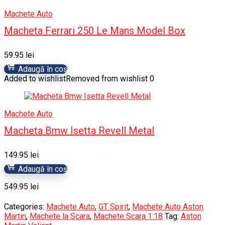
Machete Auto
Macheta Ferrari 250 Le Mans Model Box
59.95
lei
Adaugă în coș
Added to wishlist
Removed from wishlist
0
Machete Auto
Macheta Bmw Isetta Revell Metal
149.95
lei
Adaugă în coș
549.95
lei
Categories:
Machete Auto
,
GT Spirit
,
Machete Auto Aston
Martin
,
Machete la Scara
,
Machete Scara 1:18
Tag:
Aston