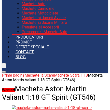
Machete Auto
Machete Camioane
Machete Motociclete
Machete si Jucarii Aviatie
Machete si Jucarii Militare
Trenulete si Accesorii
Precomenzi Machete Auto
PRODUCATORI
PROMOTII
OFERTE SPECIALE
CONTACT
BLOG
Prima pagină
Machete la Scara
Machete Scara 1:18
Macheta
Aston Martin Valiant 1:18 GT Spirit (GT546)
Macheta Aston Martin
Wanted
Valiant 1:18 GT Spirit (GT546)