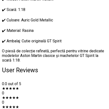
✔️ Scară: 1:18
✔️ Culoare: Auric Gold Metallic
✔️ Material: Rasina
✔️ Ambalaj: Cutie originală GT Spirit
O piesă de colecție rafinată, perfectă pentru vitrine dedicate
modelelor Aston Martin clasice și machetelor GT Spirit la
scară 1:18.
User Reviews
0.0
out of 5
★
★
★
★
★
0
★
★
★
★
★
0
★
★
★
★
★