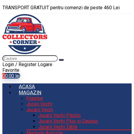
TRANSPORT GRATUIT pentru comenzi de peste 460 Lei
Login / Register
Logare
Favorite
0
0.00
lei
ACASA
MAGAZIN
Figurine
Jocuri Vechi
Jucarii Vechi
Jucarii Vechi Plastic
Jucarii Vechi Plus si Cauciuc
Jucarii Vechi Tabla
Machete Agricole