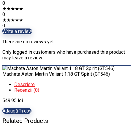
0
★
★
★
★
★
0
★
★
★
★
★
0
Write a review
There are no reviews yet.
Only logged in customers who have purchased this product
may leave a review.
Macheta Aston Martin Valiant 1:18 GT Spirit (GT546)
Descriere
Recenzii (0)
549.95
lei
Adaugă în coș
Related Products