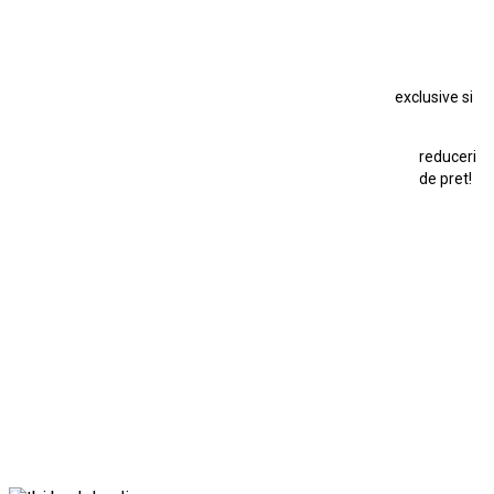
Macheta Chevrolet Chevelle
Macheta Chevrolet Corvette
Macheta Dacia 1310 L
Macheta Ford Thunderbird
exclusive si
Macheta Ford Transit
Macheta Jaguar D Type
Macheta Land Rover
Macheta Porsche 911
Maisto Speed Icons
reduceri
Mercedes Benz 300 SL
de pret!
Modele Auto Colecționabile.
Porsche
Porsche 911
Solido
Star Wars
Toy