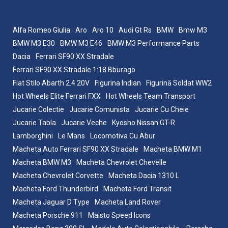
Alfa Romeo Giulia
Aro
Aro 10
Audi Gt Rs
BMW
Bmw M3
BMW M3 E30
BMW M3 E46
BMW M3 Performance Parts
Dacia
Ferrari SF90 XX Stradale
Ferrari SF90 XX Stradale 1:18 Bburago
Fiat Stilo Abarth 2.4 20V
Figurina Indian
Figurină Soldat WW2
Hot Wheels Elite Ferrari FXX
Hot Wheels Team Transport
Jucarie Colectie
Jucarie Comunista
Jucarie Cu Cheie
Jucarie Tabla
Jucarie Veche
Kyosho Nissan GT-R
Lamborghini
Le Mans
Locomotiva Cu Abur
Macheta Auto Ferrari SF90 XX Stradale
Macheta BMW M1
Macheta BMW M3
Macheta Chevrolet Chevelle
Macheta Chevrolet Corvette
Macheta Dacia 1310 L
Macheta Ford Thunderbird
Macheta Ford Transit
Macheta Jaguar D Type
Macheta Land Rover
Macheta Porsche 911
Maisto Speed Icons