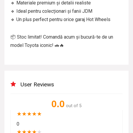
🔹 Materiale premium și detalii realiste
🔹 Ideal pentru colecționari și fanii JDM
🔹 Un plus perfect pentru orice garaj Hot Wheels
📦 Stoc limitat! Comandă acum și bucură-te de un
model Toyota iconic! 🚗🔥
User Reviews
0.0
out of 5
★
★
★
★
★
0
★
★
★
★
★