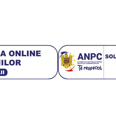
3 E30
BMW M3 E46
BMW M3 Performance Parts
Da
 1:18 Bburago
Fiat Stilo Abarth 2.4 20V
Figurina Ind
Hot Wh