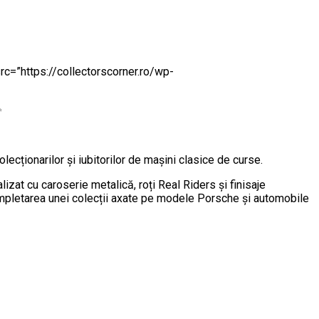
c=”https://collectorscorner.ro/wp-
✨
olecționarilor și iubitorilor de mașini clasice de curse.
izat cu caroserie metalică, roți Real Riders și finisaje
completarea unei colecții axate pe modele Porsche și automobile