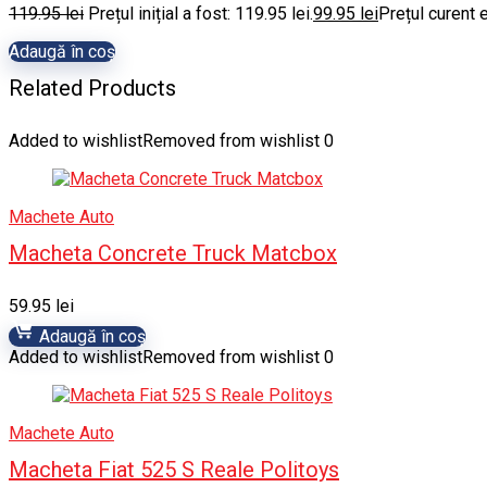
119.95
lei
Prețul inițial a fost: 119.95 lei.
99.95
lei
Prețul curent e
Adaugă în coș
Related Products
Added to wishlist
Removed from wishlist
0
Machete Auto
Macheta Concrete Truck Matcbox
59.95
lei
Adaugă în coș
Added to wishlist
Removed from wishlist
0
Machete Auto
Macheta Fiat 525 S Reale Politoys