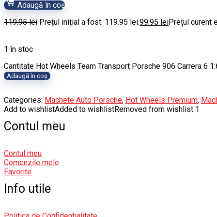
Adaugă în coș
119.95
lei
Prețul inițial a fost: 119.95 lei.
99.95
lei
Prețul curent e
1 în stoc
Cantitate Hot Wheels Team Transport Porsche 906 Carrera 6 1
Adaugă în coș
Categories:
Machete Auto Porsche
,
Hot Wheels Premium
,
Mach
Add to wishlist
Added to wishlist
Removed from wishlist
1
Contul meu
Contul meu
Comenzile mele
Favorite
Info utile
Politica de Confidentialitate