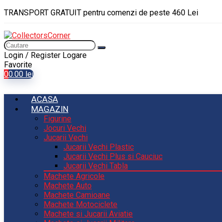
TRANSPORT GRATUIT pentru comenzi de peste 460 Lei
Login / Register
Logare
Favorite
0
0.00
lei
ACASA
MAGAZIN
Figurine
Jocuri Vechi
Jucarii Vechi
Jucarii Vechi Plastic
Jucarii Vechi Plus si Cauciuc
Jucarii Vechi Tabla
Machete Agricole
Machete Auto
Machete Camioane
Machete Motociclete
Machete si Jucarii Aviatie