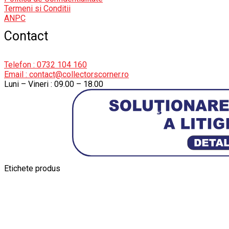
Termeni si Conditii
ANPC
Contact
Telefon : 0732 104 160
Email : contact@collectorscorner.ro
Luni – Vineri : 09.00 – 18.00
Etichete produs
Alfa Romeo Giulia
Aro
Aro 10
Audi Gt Rs
BMW
Bmw M3
BMW M
Ferrari SF90 XX Stradale