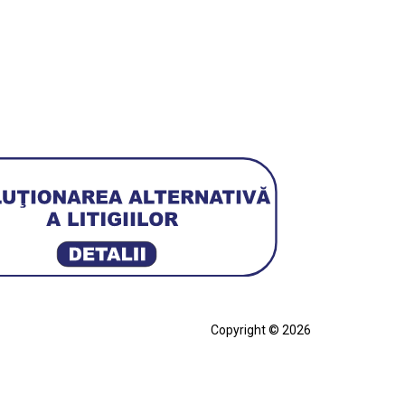
Copyright © 2026
cia
Ferrari SF90 XX Stradale
ian
Figurină Soldat WW2
Hot Wheels Elite Ferrari FXX
eels Team Transport
Jucarie Colectie
Jucarie Comunista