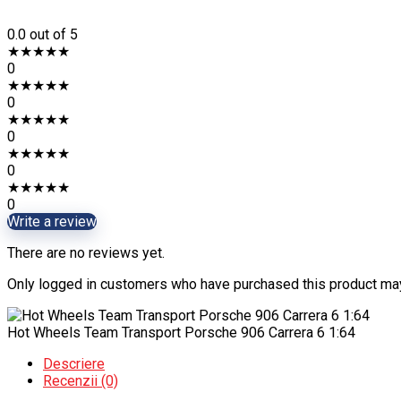
0.0
out of 5
★
★
★
★
★
0
★
★
★
★
★
0
★
★
★
★
★
0
★
★
★
★
★
0
★
★
★
★
★
0
Write a review
There are no reviews yet.
Only logged in customers who have purchased this product may
Hot Wheels Team Transport Porsche 906 Carrera 6 1:64
Descriere
Recenzii (0)