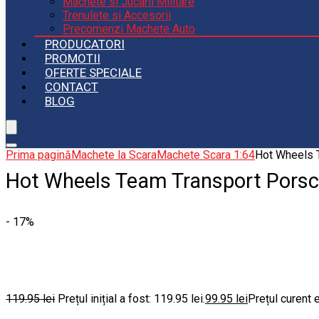
Machete si Jucarii Militare
Trenulete si Accesorii
Precomenzi Machete Auto
PRODUCATORI
PROMOTII
OFERTE SPECIALE
CONTACT
BLOG
Prima pagină
Machete la Scara
Machete Scara 1:64
Hot Wheels T
Hot Wheels Team Transport Porsch
- 17%
119.95
lei
Prețul inițial a fost: 119.95 lei.
99.95
lei
Prețul curent e