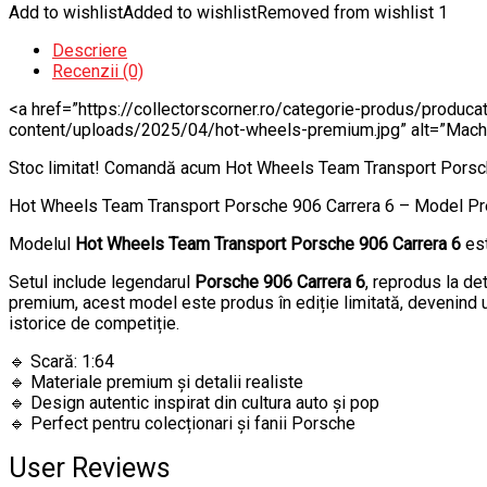
Add to wishlist
Added to wishlist
Removed from wishlist
1
Descriere
Recenzii (0)
<a href=”https://collectorscorner.ro/categorie-produs/produca
content/uploads/2025/04/hot-wheels-premium.jpg” alt=”Mache
Stoc limitat! Comandă acum Hot Wheels Team Transport Porsche
Hot Wheels Team Transport Porsche 906 Carrera 6 – Model P
Modelul
Hot Wheels Team Transport Porsche 906 Carrera 6
est
Setul include legendarul
Porsche 906 Carrera 6
, reprodus la de
premium, acest model este produs în ediție limitată, devenind u
istorice de competiție.
🔹 Scară: 1:64
🔹 Materiale premium și detalii realiste
🔹 Design autentic inspirat din cultura auto și pop
🔹 Perfect pentru colecționari și fanii Porsche
User Reviews