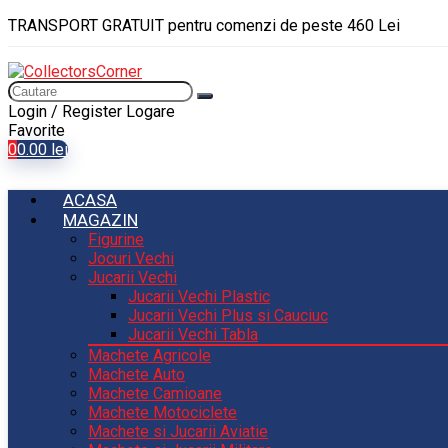
TRANSPORT GRATUIT pentru comenzi de peste 460 Lei
Login / Register
Logare
Favorite
0
0.00
lei
ACASA
MAGAZIN
Figurine
Jocuri Vechi
Jucarii Vechi
Jucarii Vechi Plastic
Jucarii Vechi Plus si Cauciuc
Jucarii Vechi Tabla
Machete Agricole
Machete Auto
Machete Camioane
Machete Motociclete
Machete si Jucarii Aviatie