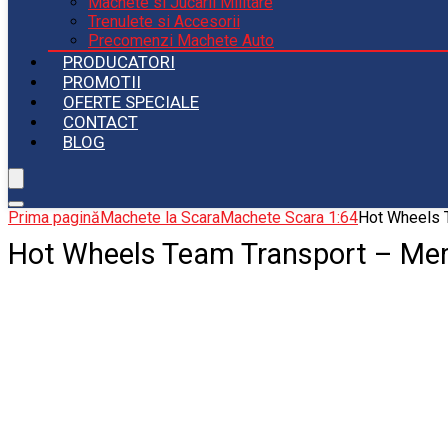
Machete si Jucarii Militare
Trenulete si Accesorii
Precomenzi Machete Auto
PRODUCATORI
PROMOTII
OFERTE SPECIALE
CONTACT
BLOG
Prima pagină
Machete la Scara
Machete Scara 1:64
Hot Wheels 
Hot Wheels Team Transport – Me