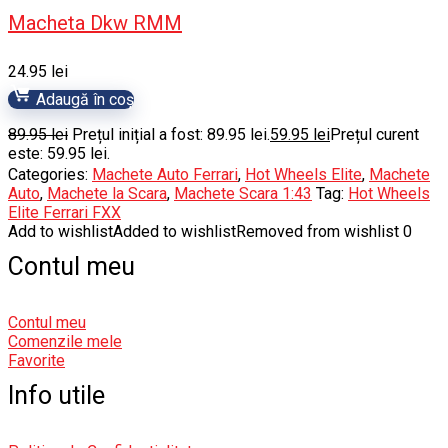
Macheta Dkw RMM
24.95
lei
Adaugă în coș
89.95
lei
Prețul inițial a fost: 89.95 lei.
59.95
lei
Prețul curent
este: 59.95 lei.
Categories:
Machete Auto Ferrari
,
Hot Wheels Elite
,
Machete
Auto
,
Machete la Scara
,
Machete Scara 1:43
Tag:
Hot Wheels
Elite Ferrari FXX
Add to wishlist
Added to wishlist
Removed from wishlist
0
Contul meu
Contul meu
Comenzile mele
Favorite
Info utile