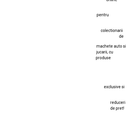
Figurină Soldat WW2
Hot Wheels Elite Ferrari FXX
pentru
Hot Wheels Team Transport
Jucarie Colectie
Jucarie Comunista
colectionarii
Jucarie Cu Cheie
Jucarie Tabla
Jucarie Veche
de
Kyosho Nissan GT-R
Lamborghini
Le Mans
Locomotiva Cu Abur
machete auto si
Macheta Auto Ferrari SF90 XX Stradale
jucarii, cu
produse
Macheta BMW M1
Macheta BMW M3
Macheta Chevrolet Chevelle
Macheta Chevrolet Corvette
Macheta Dacia 1310 L
Macheta Ford Thunderbird
exclusive si
Macheta Ford Transit
Macheta Jaguar D Type
Macheta Land Rover
Macheta Porsche 911
Maisto Speed Icons
reduceri
Mercedes Benz 300 SL
de pret!
Modele Auto Colecționabile.
Porsche
Porsche 911
Solido
Star Wars
Toy