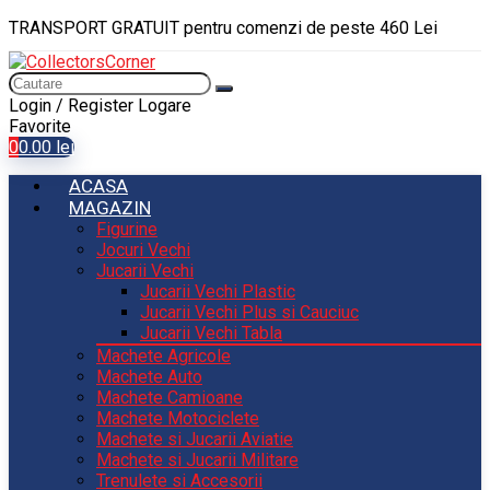
TRANSPORT GRATUIT pentru comenzi de peste 460 Lei
Login / Register
Logare
Favorite
0
0.00
lei
ACASA
MAGAZIN
Figurine
Jocuri Vechi
Jucarii Vechi
Jucarii Vechi Plastic
Jucarii Vechi Plus si Cauciuc
Jucarii Vechi Tabla
Machete Agricole
Machete Auto
Machete Camioane
Machete Motociclete
Machete si Jucarii Aviatie
Machete si Jucarii Militare
Trenulete si Accesorii