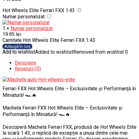
Hot Wheels Elite Ferrari FXX 1:43
Numar personalizat
1
×
Numar personalizat
19.95
lei
Cantitate Hot Wheels Elite Ferrari FXX 1:43
Adaugă în coș
Add to wishlist
Added to wishlist
Removed from wishlist
0
Descriere
Recenzii (0)
Ferrari FXX Hot Wheels Elite – Exclusivitate și Performanță în
Miniatură! 🏎️🔥
Macheta Ferrari FXX Hot Wheels Elite – Exclusivitate și
Performanță în Miniatură! 🏎️🔥
Descoperă Macheta Ferrari FXX, produsă de Hot Wheels Elite
la scară 1:43, o replică de excepție a unuia dintre cele mai
rare și performante modele Ferrari. Cu design aerodinamic