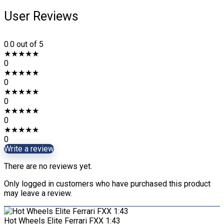
User Reviews
0.0
out of 5
★
★
★
★
★
0
★
★
★
★
★
0
★
★
★
★
★
0
★
★
★
★
★
0
★
★
★
★
★
0
Write a review
There are no reviews yet.
Only logged in customers who have purchased this product
may leave a review.
Hot Wheels Elite Ferrari FXX 1:43