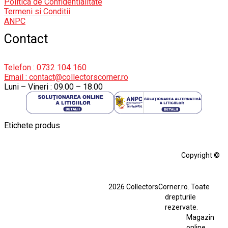
Politica de Confidentialitate
Termeni si Conditii
ANPC
Contact
Telefon : 0732 104 160
Email : contact@collectorscorner.ro
Luni – Vineri : 09.00 – 18.00
Etichete produs
Alfa Romeo Giulia
Aro
Aro 10
Audi Gt Rs
BMW
Bmw M3
Copyright ©
BMW M3 E30
BMW M3 E46
BMW M3 Performance Parts
Dacia
2026 CollectorsCorner.ro. Toate
Ferrari SF90 XX Stradale
drepturile
Ferrari SF90 XX Stradale 1:18 Bburago
rezervate.
Magazin
Fiat Stilo Abarth 2.4 20V
Figurina Indian
online