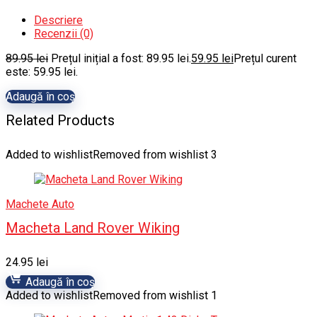
Descriere
Recenzii (0)
89.95
lei
Prețul inițial a fost: 89.95 lei.
59.95
lei
Prețul curent
este: 59.95 lei.
Adaugă în coș
Related Products
Added to wishlist
Removed from wishlist
3
Machete Auto
Macheta Land Rover Wiking
24.95
lei
Adaugă în coș
Added to wishlist
Removed from wishlist
1