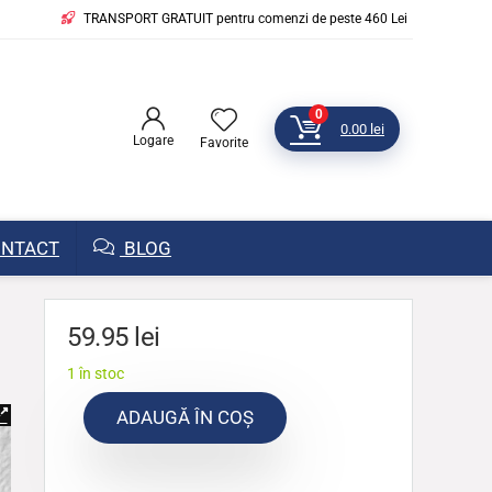
TRANSPORT GRATUIT pentru comenzi de peste 460 Lei
0
0.00
lei
Logare
Favorite
NTACT
BLOG
59.95
lei
1 în stoc
ADAUGĂ ÎN COȘ