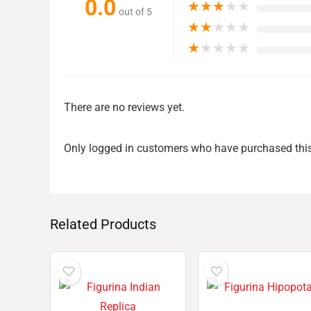
0.0
★
★
★
★
★
out of 5
★
★
★
★
★
★
★
★
★
★
There are no reviews yet.
Only logged in customers who have purchased this
Related Products