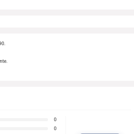
90.
nte.
0
0