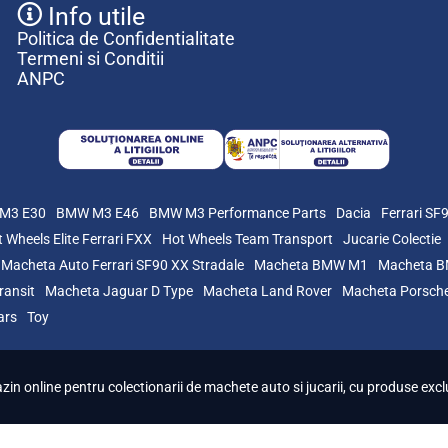
Info utile
Politica de Confidentialitate
Termeni si Conditii
ANPC
M3 E30
BMW M3 E46
BMW M3 Performance Parts
Dacia
Ferrari SF
 Wheels Elite Ferrari FXX
Hot Wheels Team Transport
Jucarie Colectie
Macheta Auto Ferrari SF90 XX Stradale
Macheta BMW M1
Macheta 
ransit
Macheta Jaguar D Type
Macheta Land Rover
Macheta Porsch
ars
Toy
n online pentru colectionarii de machete auto si jucarii, cu produse exclu