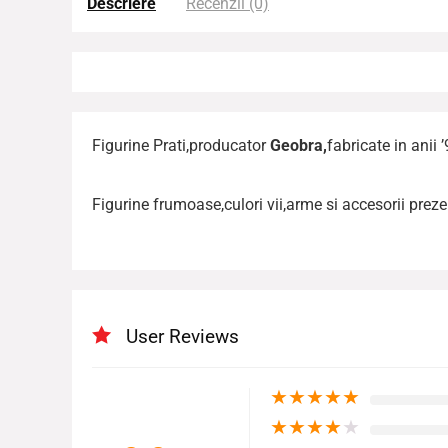
Descriere
Recenzii (0)
Figurine Prati,producator
Geobra,
fabricate in anii ’
Figurine frumoase,culori vii,arme si accesorii preze
User Reviews
★
★
★
★
★
★
★
★
★
★