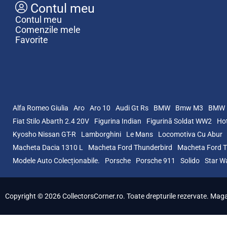
Contul meu
Contul meu
Comenzile mele
Favorite
Alfa Romeo Giulia
Aro
Aro 10
Audi Gt Rs
BMW
Bmw M3
BMW 
Fiat Stilo Abarth 2.4 20V
Figurina Indian
Figurină Soldat WW2
Hot
Kyosho Nissan GT-R
Lamborghini
Le Mans
Locomotiva Cu Abur
Macheta Dacia 1310 L
Macheta Ford Thunderbird
Macheta Ford T
Modele Auto Colecționabile.
Porsche
Porsche 911
Solido
Star W
Copyright © 2026 CollectorsCorner.ro. Toate drepturile rezervate. Magazi