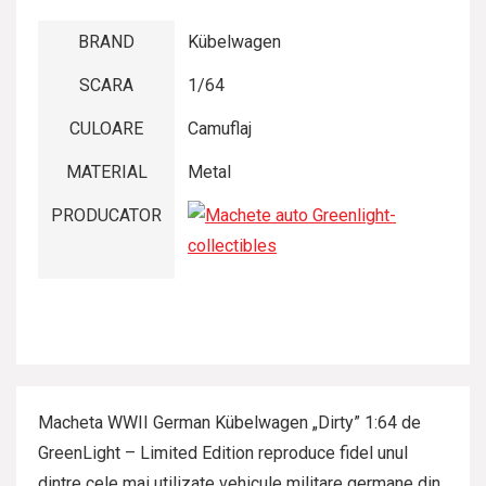
BRAND
Kübelwagen
SCARA
1/64
CULOARE
Camuflaj
MATERIAL
Metal
PRODUCATOR
Macheta WWII German Kübelwagen „Dirty” 1:64 de
GreenLight – Limited Edition reproduce fidel unul
dintre cele mai utilizate vehicule militare germane din