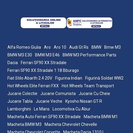
Alfa Romeo Giulia
Aro
Aro 10
Audi Gt Rs
BMW
Bmw M3
BMW M3 E30
BMW M3 E46
BMW M3 Performance Parts
Dacia
Ferrari SF90 XX Stradale
Ferrari SF90 XX Stradale 1:18 Bburago
Fiat Stilo Abarth 2.4 20V
Figurina Indian
Figurină Soldat WW2
Hot Wheels Elite Ferrari FXX
Hot Wheels Team Transport
Jucarie Colectie
Jucarie Comunista
Jucarie Cu Cheie
Jucarie Tabla
Jucarie Veche
Kyosho Nissan GT-R
Lamborghini
Le Mans
Locomotiva Cu Abur
Macheta Auto Ferrari SF90 XX Stradale
Macheta BMW M1
Macheta BMW M3
Macheta Chevrolet Chevelle
Macheta Chevrolet Corvette
Macheta Dacia 1310 L