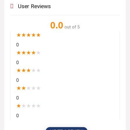
User Reviews
0.0
out of 5
★
★
★
★
★
0
★
★
★
★
★
0
★
★
★
★
★
0
★
★
★
★
★
0
★
★
★
★
★
0