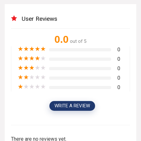
User Reviews
0.0
out of 5
★
★
★
★
★
0
★
★
★
★
★
0
★
★
★
★
★
0
★
★
★
★
★
0
★
★
★
★
★
0
WRITE A REVIEW
There are no reviews yet.