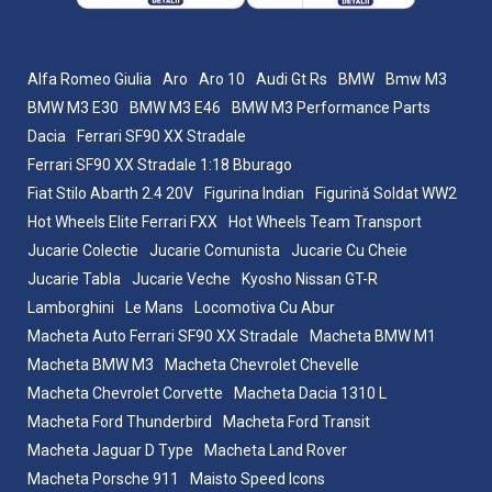
Alfa Romeo Giulia
Aro
Aro 10
Audi Gt Rs
BMW
Bmw M3
BMW M3 E30
BMW M3 E46
BMW M3 Performance Parts
Dacia
Ferrari SF90 XX Stradale
Ferrari SF90 XX Stradale 1:18 Bburago
Fiat Stilo Abarth 2.4 20V
Figurina Indian
Figurină Soldat WW2
Hot Wheels Elite Ferrari FXX
Hot Wheels Team Transport
Jucarie Colectie
Jucarie Comunista
Jucarie Cu Cheie
Jucarie Tabla
Jucarie Veche
Kyosho Nissan GT-R
Lamborghini
Le Mans
Locomotiva Cu Abur
Macheta Auto Ferrari SF90 XX Stradale
Macheta BMW M1
Macheta BMW M3
Macheta Chevrolet Chevelle
Macheta Chevrolet Corvette
Macheta Dacia 1310 L
Macheta Ford Thunderbird
Macheta Ford Transit
Macheta Jaguar D Type
Macheta Land Rover
Macheta Porsche 911
Maisto Speed Icons