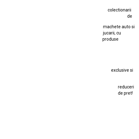
Jucarie Comunista
colectionarii
Jucarie Cu Cheie
Jucarie Tabla
Jucarie Veche
de
Kyosho Nissan GT-R
Lamborghini
Le Mans
Locomotiva Cu Abur
machete auto si
Macheta Auto Ferrari SF90 XX Stradale
jucarii, cu
produse
Macheta BMW M1
Macheta BMW M3
Macheta Chevrolet Chevelle
Macheta Chevrolet Corvette
Macheta Dacia 1310 L
Macheta Ford Thunderbird
exclusive si
Macheta Ford Transit
Macheta Jaguar D Type
Macheta Land Rover
Macheta Porsche 911
Maisto Speed Icons
reduceri
Mercedes Benz 300 SL
de pret!
Modele Auto Colecționabile.
Porsche
Porsche 911
Solido
Star Wars
Toy