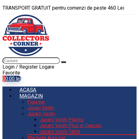
TRANSPORT GRATUIT pentru comenzi de peste 460 Lei
Login / Register
Logare
Favorite
0
0.00
lei
ACASA
MAGAZIN
Figurine
Jocuri Vechi
Jucarii Vechi
Jucarii Vechi Plastic
Jucarii Vechi Plus si Cauciuc
Jucarii Vechi Tabla
Machete Agricole