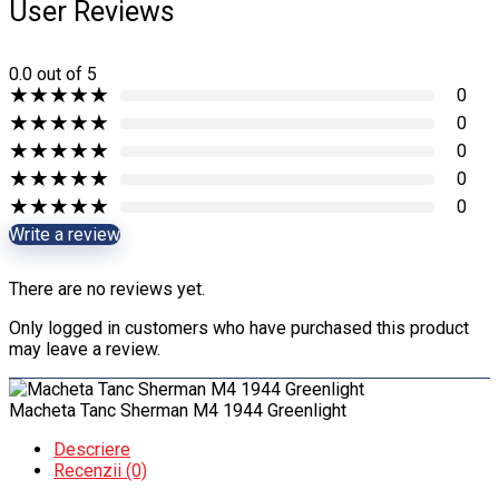
User Reviews
0.0
out of 5
★
★
★
★
★
0
★
★
★
★
★
0
★
★
★
★
★
0
★
★
★
★
★
0
★
★
★
★
★
0
Write a review
There are no reviews yet.
Only logged in customers who have purchased this product
may leave a review.
Macheta Tanc Sherman M4 1944 Greenlight
Descriere
Recenzii (0)