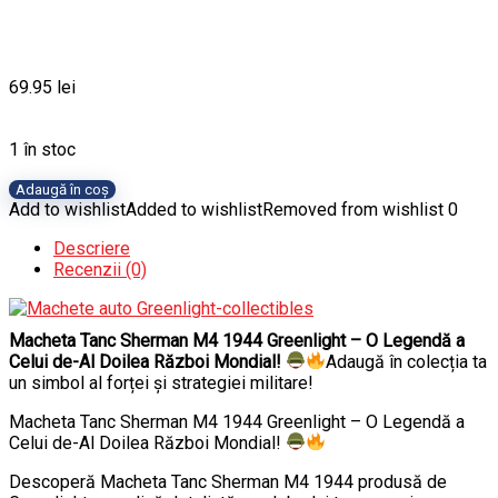
69.95
lei
1 în stoc
Cantitate
Adaugă în coș
Macheta
Add to wishlist
Added to wishlist
Removed from wishlist
0
Tanc
Descriere
Sherman
Recenzii (0)
M4
1944
Greenlight
Macheta Tanc Sherman M4 1944 Greenlight – O Legendă a
Celui de-Al Doilea Război Mondial!
Adaugă în colecția ta
un simbol al forței și strategiei militare!
Macheta Tanc Sherman M4 1944 Greenlight – O Legendă a
Celui de-Al Doilea Război Mondial!
Descoperă Macheta Tanc Sherman M4 1944 produsă de