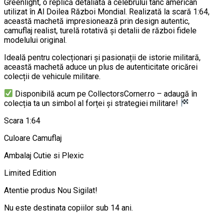
Greenlight, o replică detaliată a celebrului tanc american
utilizat în Al Doilea Război Mondial. Realizată la scară 1:64,
această machetă impresionează prin design autentic,
camuflaj realist, turelă rotativă și detalii de război fidele
modelului original.
Ideală pentru colecționari și pasionații de istorie militară,
această machetă aduce un plus de autenticitate oricărei
colecții de vehicule militare.
Disponibilă acum pe CollectorsCorner.ro – adaugă în
colecția ta un simbol al forței și strategiei militare!
Scara 1:64
Culoare Camuflaj
Ambalaj Cutie si Plexic
Limited Edition
Atentie produs Nou Sigilat!
Nu este destinata copiilor sub 14 ani.