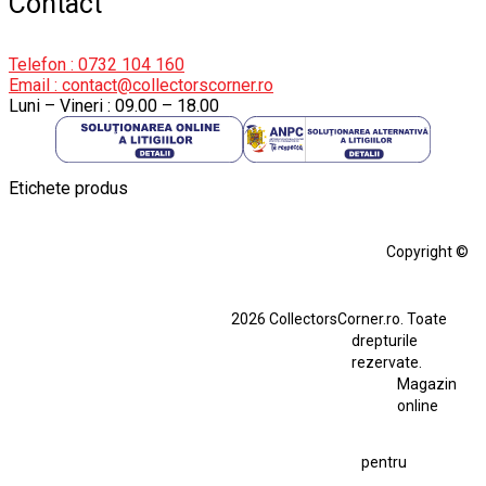
Contact
Telefon : 0732 104 160
Email : contact@collectorscorner.ro
Luni – Vineri : 09.00 – 18.00
Etichete produs
Alfa Romeo Giulia
Aro
Aro 10
Audi Gt Rs
BMW
Bmw M3
Copyright ©
BMW M3 E30
BMW M3 E46
BMW M3 Performance Parts
Dacia
2026 CollectorsCorner.ro. Toate
Ferrari SF90 XX Stradale
drepturile
Ferrari SF90 XX Stradale 1:18 Bburago
rezervate.
Magazin
Fiat Stilo Abarth 2.4 20V
Figurina Indian
online
Figurină Soldat WW2
Hot Wheels Elite Ferrari FXX
pentru
Hot Wheels Team Transport
Jucarie Colectie