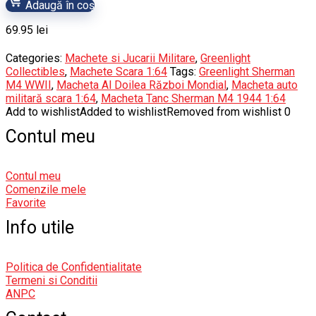
Adaugă în coș
69.95
lei
Categories:
Machete si Jucarii Militare
,
Greenlight
Collectibles
,
Machete Scara 1:64
Tags:
Greenlight Sherman
M4 WWII
,
Macheta Al Doilea Război Mondial
,
Macheta auto
militară scara 1:64
,
Macheta Tanc Sherman M4 1944 1:64
Add to wishlist
Added to wishlist
Removed from wishlist
0
Contul meu
Contul meu
Comenzile mele
Favorite
Info utile
Politica de Confidentialitate
Termeni si Conditii
ANPC