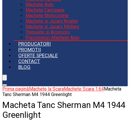
Machete Auto
Machete Camioane
Machete Motociclete
Machete si Jucarii Aviatie
Machete si Jucarii Militare
Trenulete si Accesorii
Precomenzi Machete Auto
PRODUCATORI
PROMOTII
OFERTE SPECIALE
CONTACT
BLOG
Prima pagină
Machete la Scara
Machete Scara 1:64
Macheta
Tanc Sherman M4 1944 Greenlight
Macheta Tanc Sherman M4 1944
Greenlight