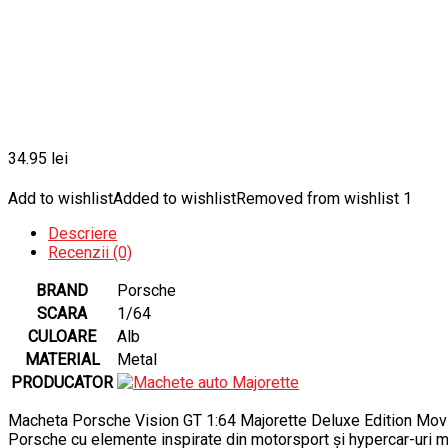
34.95
lei
Add to wishlist
Added to wishlist
Removed from wishlist
1
Descriere
Recenzii (0)
BRAND
Porsche
SCARA
1/64
CULOARE
Alb
MATERIAL
Metal
PRODUCATOR
Macheta Porsche Vision GT 1:64 Majorette Deluxe Edition Movin
Porsche cu elemente inspirate din motorsport și hypercar-uri mod