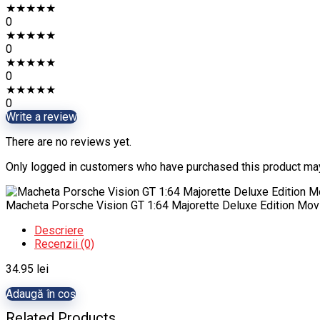
★
★
★
★
★
0
★
★
★
★
★
0
★
★
★
★
★
0
★
★
★
★
★
0
Write a review
There are no reviews yet.
Only logged in customers who have purchased this product may
Macheta Porsche Vision GT 1:64 Majorette Deluxe Edition Mov
Descriere
Recenzii (0)
34.95
lei
Adaugă în coș
Related Products