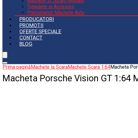
Machete si Jucarii Militare
Trenulete si Accesorii
Precomenzi Machete Auto
PRODUCATORI
PROMOTII
OFERTE SPECIALE
CONTACT
BLOG
Prima pagină
Machete la Scara
Machete Scara 1:64
Macheta Pors
Macheta Porsche Vision GT 1:64 M