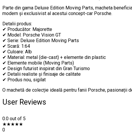
Parte din gama Deluxe Edition Moving Parts, macheta beneficiaz
modern și exclusivist al acestui concept-car Porsche.
Detalii produs:
✔ Producător: Majorette
✔ Model: Porsche Vision GT
✔ Serie: Deluxe Edition Moving Parts
✔ Scară: 1:64
✔ Culoare: Alb
✔ Material: metal (die-cast) + elemente din plastic
✔ Elemente mobile (Moving Parts)
✔ Design futurist inspirat din Gran Turismo
✔ Detalii realiste și finisaje de calitate
✔ Produs nou, sigilat
O machetă de colecție ideală pentru fanii Porsche, pasionații d
User Reviews
0.0
out of 5
★
★
★
★
★
0