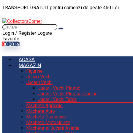
TRANSPORT GRATUIT pentru comenzi de peste 460 Lei
Login / Register
Logare
Favorite
0
0.00
lei
ACASA
MAGAZIN
Figurine
Jocuri Vechi
Jucarii Vechi
Jucarii Vechi Plastic
Jucarii Vechi Plus si Cauciuc
Jucarii Vechi Tabla
Machete Agricole
Machete Auto
Machete Camioane
Machete Motociclete
Machete si Jucarii Aviatie