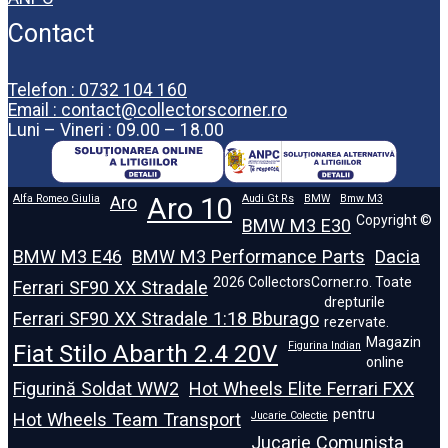
Contact
Telefon : 0732 104 160
Email : contact@collectorscorner.ro
Luni – Vineri : 09.00 – 18.00
Alfa Romeo Giulia
Aro
Aro 10
Audi Gt Rs
BMW
Bmw M3
Copyright ©
BMW M3 E30
BMW M3 E46
BMW M3 Performance Parts
Dacia
2026 CollectorsCorner.ro. Toate
Ferrari SF90 XX Stradale
drepturile
Ferrari SF90 XX Stradale 1:18 Bburago
rezervate.
Magazin
Fiat Stilo Abarth 2.4 20V
Figurina Indian
online
Figurină Soldat WW2
Hot Wheels Elite Ferrari FXX
pentru
Hot Wheels Team Transport
Jucarie Colectie
Jucarie Comunista