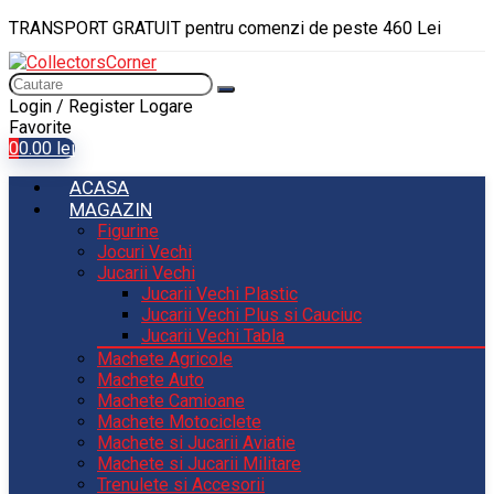
TRANSPORT GRATUIT pentru comenzi de peste 460 Lei
Login / Register
Logare
Favorite
0
0.00
lei
ACASA
MAGAZIN
Figurine
Jocuri Vechi
Jucarii Vechi
Jucarii Vechi Plastic
Jucarii Vechi Plus si Cauciuc
Jucarii Vechi Tabla
Machete Agricole
Machete Auto
Machete Camioane
Machete Motociclete
Machete si Jucarii Aviatie
Machete si Jucarii Militare
Trenulete si Accesorii