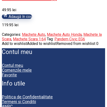
49.95
lei
Adaugă în coș
119.95
lei
Categories:
Machete Auto
,
Machete Auto Honda
,
Machete la
Scara
,
Machete Scara 1:64
Tag:
Pandem Civic EG6
Add to wishlist
Added to wishlist
Removed from wishlist
0
Contul meu
Contul meu
Comenzile mele
Favorite
Info utile
Politica de Confidentialitate
Termeni si Conditii
ANPC