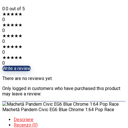
0.0
out of 5
★
★
★
★
★
0
★
★
★
★
★
0
★
★
★
★
★
0
★
★
★
★
★
0
★
★
★
★
★
0
Write a review
There are no reviews yet.
Only logged in customers who have purchased this product
may leave a review.
Machetă Pandem Civic EG6 Blue Chrome 1:64 Pop Race
Descriere
Recenzii (0)