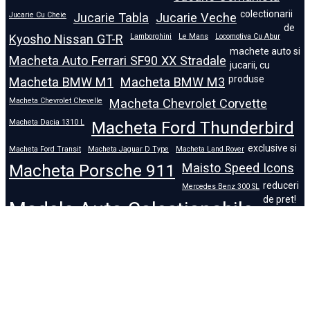
colectionarii
Jucarie Cu Cheie
Jucarie Tabla
Jucarie Veche
de
Kyosho Nissan GT-R
Lamborghini
Le Mans
Locomotiva Cu Abur
machete auto si
Macheta Auto Ferrari SF90 XX Stradale
jucarii, cu
produse
Macheta BMW M1
Macheta BMW M3
Macheta Chevrolet Chevelle
Macheta Chevrolet Corvette
Macheta Dacia 1310 L
Macheta Ford Thunderbird
exclusive si
Macheta Ford Transit
Macheta Jaguar D Type
Macheta Land Rover
Macheta Porsche 911
Maisto Speed Icons
reduceri
Mercedes Benz 300 SL
de pret!
Modele Auto Colecționabile.
Porsche
Porsche 911
Solido
Star Wars
Toy