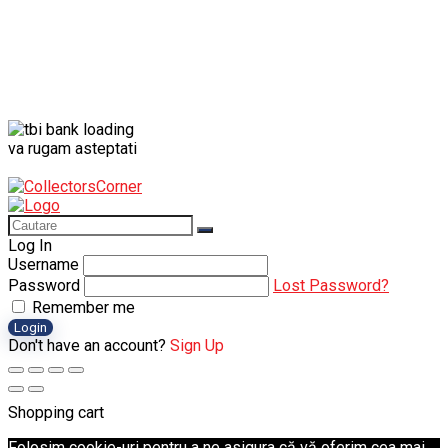
va rugam asteptati
Log In
Username
Password
Lost Password?
Remember me
Login
Don't have an account?
Sign Up
Shopping cart
Folosim cookie-uri pentru a ne asigura că vă oferim cea mai