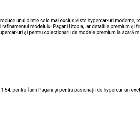
duce unul dintre cele mai exclusiviste hypercar-uri moderne, rem
rafinamentul modelului Pagani Utopia, iar detaliile premium și f
upercar-uri și pentru colecționarii de modele premium la scară m
64, pentru fanii Pagani și pentru pasionații de hypercar-uri excl