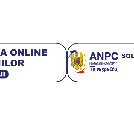
3 E30
BMW M3 E46
BMW M3 Performance Parts
Da
 1:18 Bburago
Fiat Stilo Abarth 2.4 20V
Figurina Ind
Hot Wh
san GT-R
Lamborghini
Le Mans
Locomotiva Cu Abur
Macheta Auto Fer