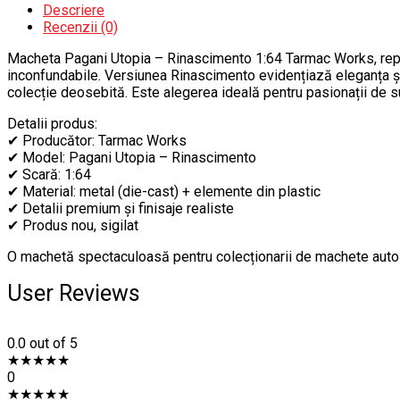
Descriere
Recenzii (0)
Macheta Pagani Utopia – Rinascimento 1:64 Tarmac Works, repro
inconfundabile. Versiunea Rinascimento evidențiază eleganța și 
colecție deosebită. Este alegerea ideală pentru pasionații de s
Detalii produs:
✔ Producător: Tarmac Works
✔ Model: Pagani Utopia – Rinascimento
✔ Scară: 1:64
✔ Material: metal (die-cast) + elemente din plastic
✔ Detalii premium și finisaje realiste
✔ Produs nou, sigilat
O machetă spectaculoasă pentru colecționarii de machete auto 1:
User Reviews
0.0
out of 5
★
★
★
★
★
0
★
★
★
★
★