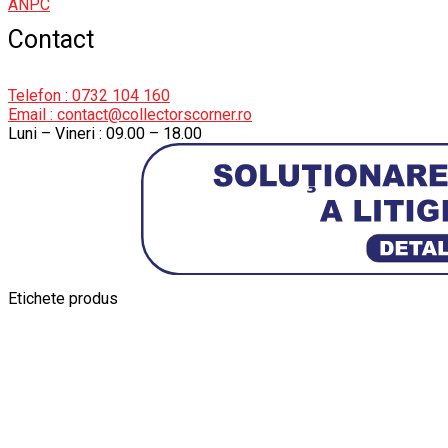
ANPC
Contact
Telefon : 0732 104 160
Email : contact@collectorscorner.ro
Luni – Vineri : 09.00 – 18.00
Etichete produs
Alfa Romeo Giulia
Aro
Aro 10
Audi Gt Rs
BMW
Bmw M3
BMW M
Ferrari SF90 XX Stradale
Jucarie Cu Cheie
Jucarie Tabla
Jucarie Veche
Kyosho Nis