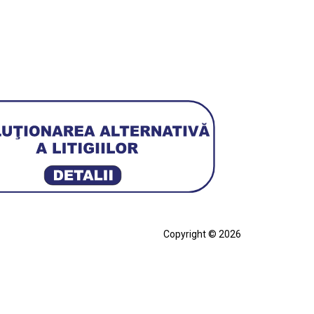
Copyright © 2026
cia
Ferrari SF90 XX Stradale
ian
Figurină Soldat WW2
Hot Wheels Elite Ferrari FXX
eels Team Transport
Jucarie Colectie
Jucarie Comunista
rari SF90 XX Stradale
Macheta BMW M1