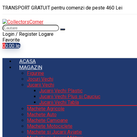
TRANSPORT GRATUIT pentru comenzi de peste 460 Lei
Login / Register
Logare
Favorite
0
0.00
lei
ACASA
MAGAZIN
Figurine
Jocuri Vechi
Jucarii Vechi
Jucarii Vechi Plastic
Jucarii Vechi Plus si Cauciuc
Jucarii Vechi Tabla
Machete Agricole
Machete Auto
Machete Camioane
Machete Motociclete
Machete si Jucarii Aviatie