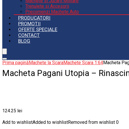
Machete si Jucarii Militare
Trenulete si Accesorii
Precomenzi Machete Auto
PRODUCATORI
PROMOTII
OFERTE SPECIALE
CONTACT
BLOG
Prima pagină
Machete la Scara
Machete Scara 1:64
Macheta Pag
Macheta Pagani Utopia – Rinasc
124.25
lei
Add to wishlist
Added to wishlist
Removed from wishlist
0