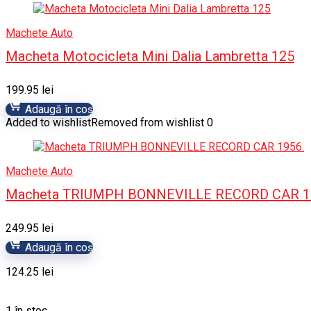
Machete Auto
Macheta Motocicleta Mini Dalia Lambretta 125
199.95
lei
Adaugă în coș
Added to wishlist
Removed from wishlist
0
Machete Auto
Macheta TRIUMPH BONNEVILLE RECORD CAR 1
249.95
lei
Adaugă în coș
124.25
lei
1 în stoc