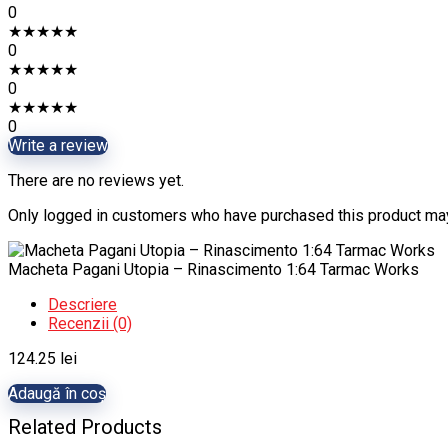
0
★
★
★
★
★
0
★
★
★
★
★
0
★
★
★
★
★
0
Write a review
There are no reviews yet.
Only logged in customers who have purchased this product may
Macheta Pagani Utopia – Rinascimento 1:64 Tarmac Works
Descriere
Recenzii (0)
124.25
lei
Adaugă în coș
Related Products