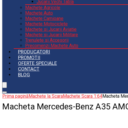
Jucarii Vechi Tabla
Machete Agricole
Machete Auto
Machete Camioane
Machete Motociclete
Machete si Jucarii Aviatie
Machete si Jucarii Militare
Trenulete si Accesorii
Precomenzi Machete Auto
PRODUCATORI
PROMOTII
OFERTE SPECIALE
CONTACT
BLOG
Prima pagină
Machete la Scara
Machete Scara 1:64
Macheta Mer
Macheta Mercedes-Benz A35 AMG 