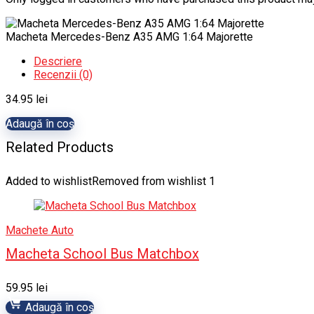
Macheta Mercedes-Benz A35 AMG 1:64 Majorette
Descriere
Recenzii (0)
34.95
lei
Adaugă în coș
Related Products
Added to wishlist
Removed from wishlist
1
Machete Auto
Macheta School Bus Matchbox
59.95
lei
Adaugă în coș