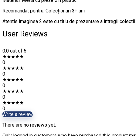
Material: Metal cu piese din plastic
Recomandat pentru: Colecționari 3+ ani
Atentie imaginea 2 este cu titlu de prezentare a intregii colect
User Reviews
0.0
out of 5
★
★
★
★
★
0
★
★
★
★
★
0
★
★
★
★
★
0
★
★
★
★
★
0
★
★
★
★
★
0
Write a review
There are no reviews yet.
Only logged in customers who have purchased this product may