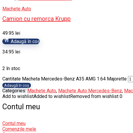
Machete Auto
Camion cu remorca Krupp
49.95
lei
Adaugă în coș
34.95
lei
2 în stoc
Cantitate Macheta Mercedes-Benz A35 AMG 1:64 Majorette
Adaugă în coș
Categories:
Machete Auto
,
Machete Auto Mercedes-Benz
,
Mach
Add to wishlist
Added to wishlist
Removed from wishlist
0
Contul meu
Contul meu
Comenzile mele