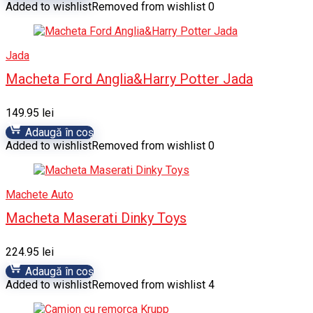
Added to wishlist
Removed from wishlist
0
Jada
Macheta Ford Anglia&Harry Potter Jada
149.95
lei
Adaugă în coș
Added to wishlist
Removed from wishlist
0
Machete Auto
Macheta Maserati Dinky Toys
224.95
lei
Adaugă în coș
Added to wishlist
Removed from wishlist
4