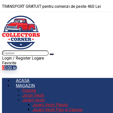
TRANSPORT GRATUIT pentru comenzi de peste 460 Lei
Login / Register
Logare
Favorite
0
0.00
lei
ACASA
MAGAZIN
Figurine
Jocuri Vechi
Jucarii Vechi
Jucarii Vechi Plastic
Jucarii Vechi Plus si Cauciuc