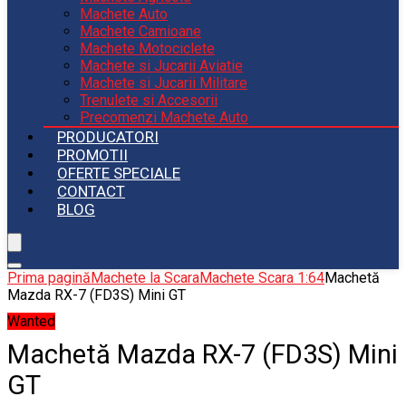
Machete Auto
Machete Camioane
Machete Motociclete
Machete si Jucarii Aviatie
Machete si Jucarii Militare
Trenulete si Accesorii
Precomenzi Machete Auto
PRODUCATORI
PROMOTII
OFERTE SPECIALE
CONTACT
BLOG
Prima pagină
Machete la Scara
Machete Scara 1:64
Machetă
Mazda RX-7 (FD3S) Mini GT
Wanted
Machetă Mazda RX-7 (FD3S) Mini
GT