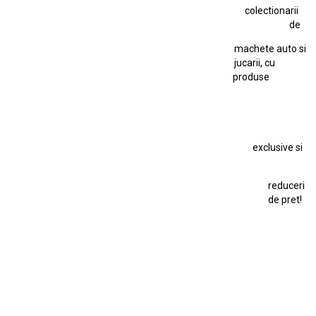
colectionarii
Jucarie Cu Cheie
Jucarie Tabla
Jucarie Veche
de
Kyosho Nissan GT-R
Lamborghini
Le Mans
Locomotiva Cu Abur
machete auto si
Macheta Auto Ferrari SF90 XX Stradale
jucarii, cu
produse
Macheta BMW M1
Macheta BMW M3
Macheta Chevrolet Chevelle
Macheta Chevrolet Corvette
Macheta Dacia 1310 L
Macheta Ford Thunderbird
exclusive si
Macheta Ford Transit
Macheta Jaguar D Type
Macheta Land Rover
Macheta Porsche 911
Maisto Speed Icons
reduceri
Mercedes Benz 300 SL
de pret!
Modele Auto Colecționabile.
Porsche
Porsche 911
Solido
Star Wars
Toy