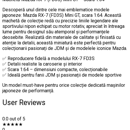
Descoperă unul dintre cele mai emblematice modele
japoneze: Mazda RX-7 (FD3S) Mini GT, scara 1:64. Această
machetă de colecție redă cu precizie liniile legendare ale
sportivului nipon echipat cu motor rotativ, apreciat în întreaga
lume pentru designul său atemporal și performanțele
deosebite. Realizată din materiale de calitate și finisată cu
atenție la detalii, această miniatură este perfectă pentru
colecționarii pasionați de JDM și de modelele iconice Mazda.
✅ Reproducere fidelă a modelului RX-7 FD3S
✅ Detalii realiste la caroserie și interior
✅ Scara 1:64 – dimensiuni compacte, colecționabile
✅ Ideală pentru fanii JDM și pasionații de modele sportive
Un model must-have pentru orice colecție dedicată mașinilor
japoneze de performanță.
User Reviews
0.0
out of 5
★
★
★
★
★
0