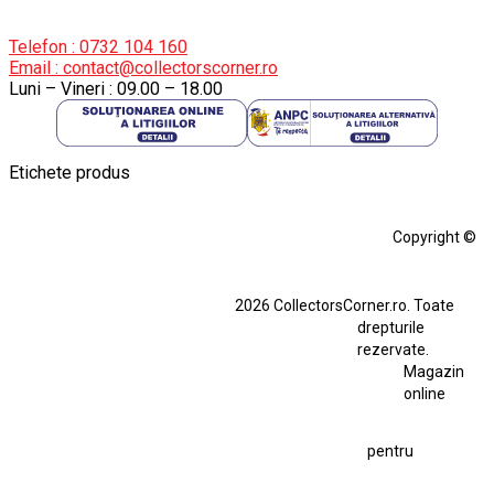
Telefon : 0732 104 160
Email : contact@collectorscorner.ro
Luni – Vineri : 09.00 – 18.00
Etichete produs
Alfa Romeo Giulia
Aro
Aro 10
Audi Gt Rs
BMW
Bmw M3
Copyright ©
BMW M3 E30
BMW M3 E46
BMW M3 Performance Parts
Dacia
2026 CollectorsCorner.ro. Toate
Ferrari SF90 XX Stradale
drepturile
Ferrari SF90 XX Stradale 1:18 Bburago
rezervate.
Magazin
Fiat Stilo Abarth 2.4 20V
Figurina Indian
online
Figurină Soldat WW2
Hot Wheels Elite Ferrari FXX
pentru
Hot Wheels Team Transport
Jucarie Colectie
Jucarie Comunista