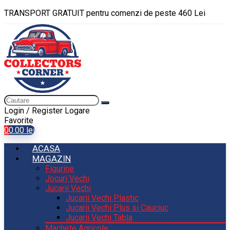
TRANSPORT GRATUIT pentru comenzi de peste 460 Lei
Login / Register
Logare
Favorite
0
0.00
lei
ACASA
MAGAZIN
Figurine
Jocuri Vechi
Jucarii Vechi
Jucarii Vechi Plastic
Jucarii Vechi Plus si Cauciuc
Jucarii Vechi Tabla
Machete Agricole