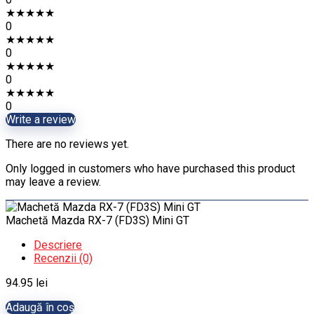
★
★
★
★
★
0
★
★
★
★
★
0
★
★
★
★
★
0
★
★
★
★
★
0
Write a review
There are no reviews yet.
Only logged in customers who have purchased this product
may leave a review.
Machetă Mazda RX-7 (FD3S) Mini GT
Descriere
Recenzii (0)
94.95
lei
Adaugă în coș