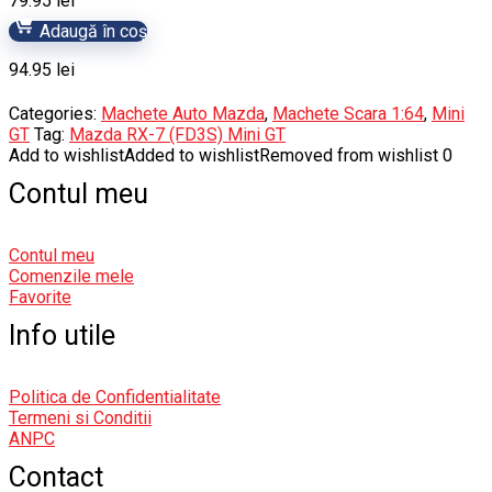
79.95
lei
Adaugă în coș
94.95
lei
Categories:
Machete Auto Mazda
,
Machete Scara 1:64
,
Mini
GT
Tag:
Mazda RX-7 (FD3S) Mini GT
Add to wishlist
Added to wishlist
Removed from wishlist
0
Contul meu
Contul meu
Comenzile mele
Favorite
Info utile
Politica de Confidentialitate
Termeni si Conditii
ANPC
Contact