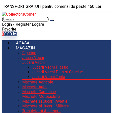
TRANSPORT GRATUIT pentru comenzi de peste 460 Lei
Login / Register
Logare
Favorite
0
0.00
lei
ACASA
MAGAZIN
Figurine
Jocuri Vechi
Jucarii Vechi
Jucarii Vechi Plastic
Jucarii Vechi Plus si Cauciuc
Jucarii Vechi Tabla
Machete Agricole
Machete Auto
Machete Camioane
Machete Motociclete
Machete si Jucarii Aviatie
Machete si Jucarii Militare
Trenulete si Accesorii