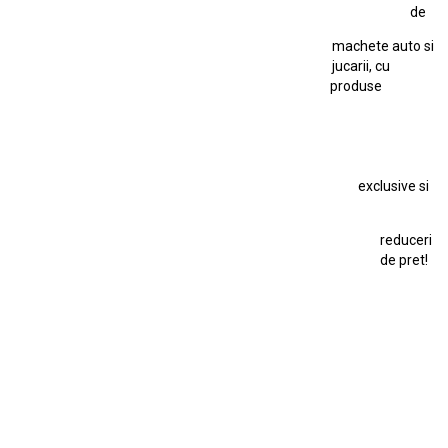
de
Kyosho Nissan GT-R
Lamborghini
Le Mans
Locomotiva Cu Abur
machete auto si
Macheta Auto Ferrari SF90 XX Stradale
jucarii, cu
produse
Macheta BMW M1
Macheta BMW M3
Macheta Chevrolet Chevelle
Macheta Chevrolet Corvette
Macheta Dacia 1310 L
Macheta Ford Thunderbird
exclusive si
Macheta Ford Transit
Macheta Jaguar D Type
Macheta Land Rover
Macheta Porsche 911
Maisto Speed Icons
reduceri
Mercedes Benz 300 SL
de pret!
Modele Auto Colecționabile.
Porsche
Porsche 911
Solido
Star Wars
Toy