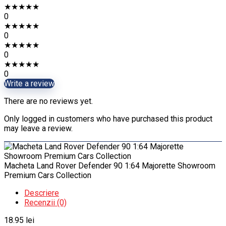
★
★
★
★
★
0
★
★
★
★
★
0
★
★
★
★
★
0
★
★
★
★
★
0
Write a review
There are no reviews yet.
Only logged in customers who have purchased this product
may leave a review.
Macheta Land Rover Defender 90 1:64 Majorette Showroom
Premium Cars Collection
Descriere
Recenzii (0)
18.95
lei