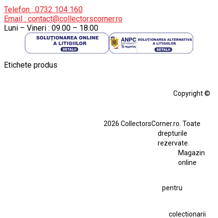
Telefon : 0732 104 160
Email : contact@collectorscorner.ro
Luni – Vineri : 09.00 – 18.00
Etichete produs
Alfa Romeo Giulia
Aro
Aro 10
Audi Gt Rs
BMW
Bmw M3
Copyright ©
BMW M3 E30
BMW M3 E46
BMW M3 Performance Parts
Dacia
2026 CollectorsCorner.ro. Toate
Ferrari SF90 XX Stradale
drepturile
Ferrari SF90 XX Stradale 1:18 Bburago
rezervate.
Magazin
Fiat Stilo Abarth 2.4 20V
Figurina Indian
online
Figurină Soldat WW2
Hot Wheels Elite Ferrari FXX
pentru
Hot Wheels Team Transport
Jucarie Colectie
Jucarie Comunista
colectionarii
Jucarie Cu Cheie
Jucarie Tabla
Jucarie Veche