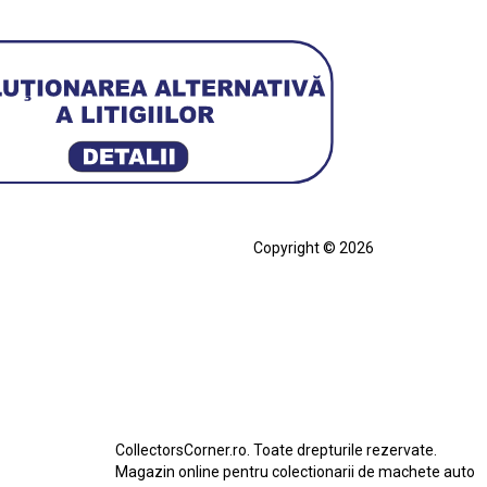
Copyright © 2026
cia
Ferrari SF90 XX Stradale
ian
Figurină Soldat WW2
Hot Wheels Elite Ferrari FXX
eels Team Transport
Jucarie Colectie
Jucarie Comunista
rari SF90 XX Stradale
Macheta BMW M1
erbird
Macheta Ford Transit
Macheta Jaguar D Type
Macheta Land Rover
Macheta Porsche 911
CollectorsCorner.ro. Toate drepturile rezervate.
do
Star Wars
Toy
Magazin online pentru colectionarii de machete auto