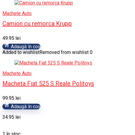
Machete Auto
Camion cu remorca Krupp
49.95
lei
Adaugă în coș
Added to wishlist
Removed from wishlist
0
Machete Auto
Macheta Fiat 525 S Reale Politoys
99.95
lei
Adaugă în coș
34.95
lei
1 în stoc