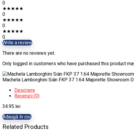
0
★
★
★
★
★
0
★
★
★
★
★
0
★
★
★
★
★
0
Write a review
There are no reviews yet.
Only logged in customers who have purchased this product may
Macheta Lamborghini Sián FKP 37 1:64 Majorette Showroom D
Descriere
Recenzii (0)
34.95
lei
Adaugă în coș
Related Products