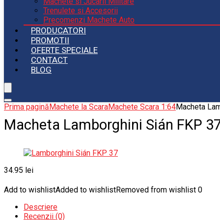
Machete si Jucarii Militare
Trenulete si Accesorii
Precomenzi Machete Auto
PRODUCATORI
PROMOTII
OFERTE SPECIALE
CONTACT
BLOG
Prima pagină
Machete la Scara
Machete Scara 1:64
Macheta Lam
Macheta Lamborghini Sián FKP 37
34.95
lei
Add to wishlist
Added to wishlist
Removed from wishlist
0
Descriere
Recenzii (0)