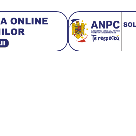
3 E30
BMW M3 E46
BMW M3 Performance Parts
Da
 1:18 Bburago
Fiat Stilo Abarth 2.4 20V
Figurina Ind
Hot Wh
san GT-R
Lamborghini
Le Mans
Locomotiva Cu Abur
Macheta Auto Fer
let Corvette
Macheta Dacia 1310 L
Macheta Ford Thund
o Colecționabile.
Porsche
Porsche 911
Soli