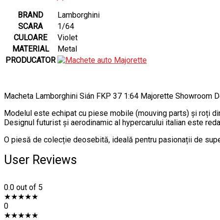
BRAND
Lamborghini
SCARA
1/64
CULOARE
Violet
MATERIAL
Metal
PRODUCATOR
Macheta Lamborghini Sián FKP 37 1:64 Majorette Showroom Deluxe
Modelul este echipat cu piese mobile (mouving parts) și roți din
Designul futurist și aerodinamic al hypercarului italian este red
O piesă de colecție deosebită, ideală pentru pasionații de sup
User Reviews
0.0
out of 5
★
★
★
★
★
0
★
★
★
★
★