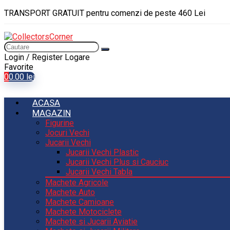
TRANSPORT GRATUIT pentru comenzi de peste 460 Lei
Login / Register
Logare
Favorite
0
0.00
lei
ACASA
MAGAZIN
Figurine
Jocuri Vechi
Jucarii Vechi
Jucarii Vechi Plastic
Jucarii Vechi Plus si Cauciuc
Jucarii Vechi Tabla
Machete Agricole
Machete Auto
Machete Camioane
Machete Motociclete
Machete si Jucarii Aviatie