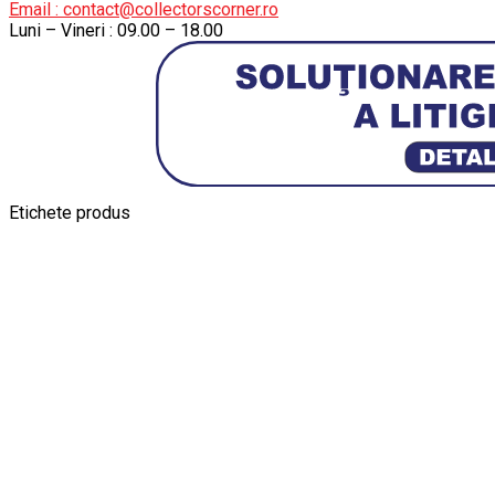
Email : contact@collectorscorner.ro
Luni – Vineri : 09.00 – 18.00
Etichete produs
Alfa Romeo Giulia
Aro
Aro 10
Audi Gt Rs
BMW
Bmw M3
BMW M
Ferrari SF90 XX Stradale
Jucarie Cu Cheie
Jucarie Tabla
Jucarie Veche
Kyosho Nis
Macheta BMW M3
Macheta Chevrolet Chevelle
Macheta Chevro
Maisto Speed Icons
Mercedes Benz 300 SL
Modele Aut