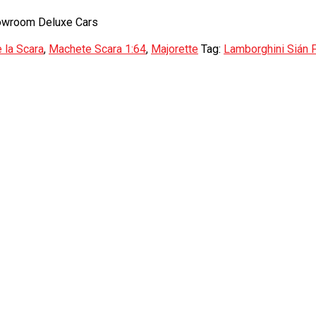
howroom Deluxe Cars
 la Scara
,
Machete Scara 1:64
,
Majorette
Tag:
Lamborghini Sián 