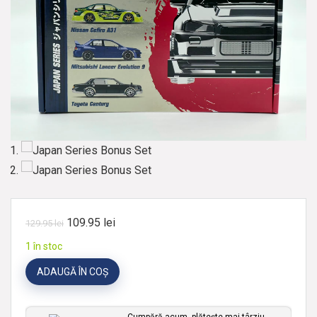
109.95
lei
129.95
lei
1 în stoc
ADAUGĂ ÎN COȘ