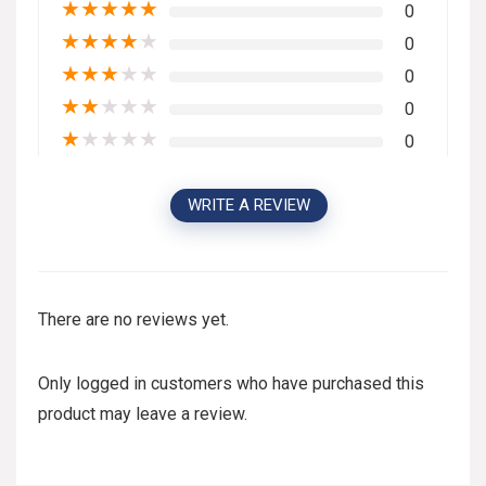
★
★
★
★
★
0
★
★
★
★
★
0
★
★
★
★
★
0
★
★
★
★
★
0
★
★
★
★
★
0
WRITE A REVIEW
There are no reviews yet.
Only logged in customers who have purchased this
product may leave a review.