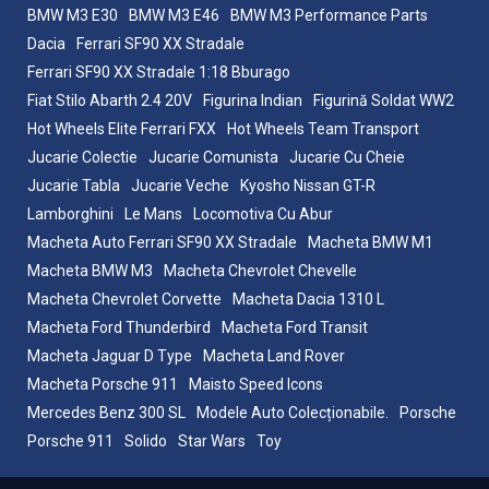
BMW M3 E30
BMW M3 E46
BMW M3 Performance Parts
Dacia
Ferrari SF90 XX Stradale
Ferrari SF90 XX Stradale 1:18 Bburago
Fiat Stilo Abarth 2.4 20V
Figurina Indian
Figurină Soldat WW2
Hot Wheels Elite Ferrari FXX
Hot Wheels Team Transport
Jucarie Colectie
Jucarie Comunista
Jucarie Cu Cheie
Jucarie Tabla
Jucarie Veche
Kyosho Nissan GT-R
Lamborghini
Le Mans
Locomotiva Cu Abur
Macheta Auto Ferrari SF90 XX Stradale
Macheta BMW M1
Macheta BMW M3
Macheta Chevrolet Chevelle
Macheta Chevrolet Corvette
Macheta Dacia 1310 L
Macheta Ford Thunderbird
Macheta Ford Transit
Macheta Jaguar D Type
Macheta Land Rover
Macheta Porsche 911
Maisto Speed Icons
Mercedes Benz 300 SL
Modele Auto Colecționabile.
Porsche
Porsche 911
Solido
Star Wars
Toy