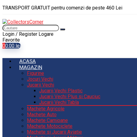
TRANSPORT GRATUIT pentru comenzi de peste 460 Lei
Login / Register
Logare
Favorite
0
0.00
lei
ACASA
MAGAZIN
Figurine
Jocuri Vechi
Jucarii Vechi
Jucarii Vechi Plastic
Jucarii Vechi Plus si Cauciuc
Jucarii Vechi Tabla
Machete Agricole
Machete Auto
Machete Camioane
Machete Motociclete
Machete si Jucarii Aviatie