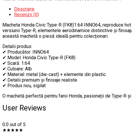
Descriere
Recenzii (0)
Macheta Honda Civic Type-R (FK8)1:64 INNO64, reproduce hot hat
versiunii Type-R, elementele aerodinamice distinctive și finisajul
această machetă o piesă ideală pentru colecționari.
Detalii produs:
✔ Producător: INNO64
✔ Model: Honda Civic Type-R (FK8)
✔ Scară: 1:64
✔ Culoare: Alb
✔ Material: metal (die-cast) + elemente din plastic
✔ Detalii premium și finisaje realiste
✔ Produs nou, sigilat
O machetă perfectă pentru fanii Honda, pasionații de Type-R și
User Reviews
0.0
out of 5
★
★
★
★
★