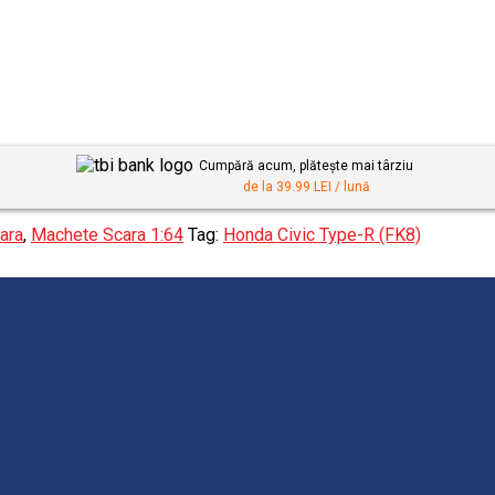
Cumpără acum, plătește mai târziu
de la 39.99 LEI / lună
ara
,
Machete Scara 1:64
Tag:
Honda Civic Type-R (FK8)