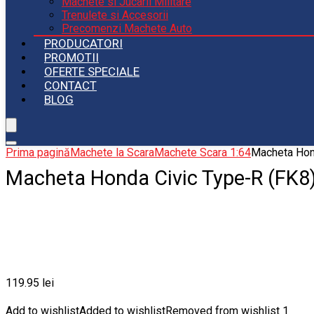
Machete si Jucarii Militare
Trenulete si Accesorii
Precomenzi Machete Auto
PRODUCATORI
PROMOTII
OFERTE SPECIALE
CONTACT
BLOG
Prima pagină
Machete la Scara
Machete Scara 1:64
Macheta Hon
Macheta Honda Civic Type-R (FK8
119.95
lei
Add to wishlist
Added to wishlist
Removed from wishlist
1