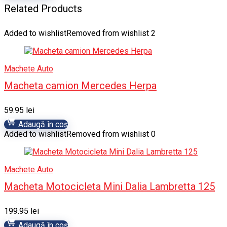
Related Products
Added to wishlist
Removed from wishlist
2
Machete Auto
Macheta camion Mercedes Herpa
59.95
lei
Adaugă în coș
Added to wishlist
Removed from wishlist
0
Machete Auto
Macheta Motocicleta Mini Dalia Lambretta 125
199.95
lei
Adaugă în coș