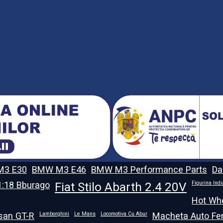
3 E30
BMW M3 E46
BMW M3 Performance Parts
Da
 1:18 Bburago
Fiat Stilo Abarth 2.4 20V
Figurina Ind
Hot Wh
san GT-R
Lamborghini
Le Mans
Locomotiva Cu Abur
Macheta Auto Fer