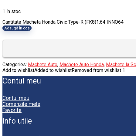
1 în stoc
Cantitate Macheta Honda Civic Type-R (FK8)1:64 INNO64
Adaugă în coș
Categories:
Machete Auto
,
Machete Auto Honda
,
Machete la Sc
Add to wishlist
Added to wishlist
Removed from wishlist
1
Contul meu
Contul meu
Comenzile mele
Favorite
Info utile