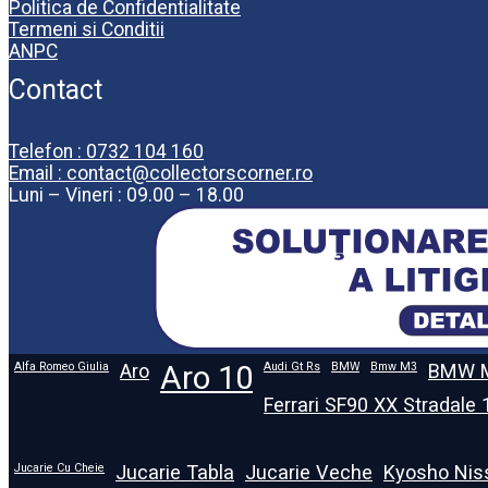
Politica de Confidentialitate
Termeni si Conditii
ANPC
Contact
Telefon : 0732 104 160
Email : contact@collectorscorner.ro
Luni – Vineri : 09.00 – 18.00
Alfa Romeo Giulia
Aro
Aro 10
Audi Gt Rs
BMW
Bmw M3
BMW M
Ferrari SF90 XX Stradale
Jucarie Cu Cheie
Jucarie Tabla
Jucarie Veche
Kyosho Nis