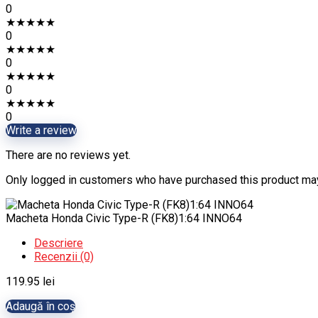
0
★
★
★
★
★
0
★
★
★
★
★
0
★
★
★
★
★
0
★
★
★
★
★
0
Write a review
There are no reviews yet.
Only logged in customers who have purchased this product may
Macheta Honda Civic Type-R (FK8)1:64 INNO64
Descriere
Recenzii (0)
119.95
lei
Adaugă în coș