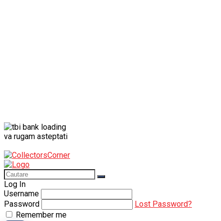
Porsche
Porsche 911
Solido
Star Wars
Toy
va rugam asteptati
Log In
Username
Password
Lost Password?
Remember me