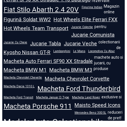
rezervate.
Magazin
Fiat Stilo Abarth 2.4 20V
Figurina Indian
online
Figurină Soldat WW2
Hot Wheels Elite Ferrari FXX
pentru
Hot Wheels Team Transport
Jucarie Colectie
Jucarie Comunista
colectionarii
Jucarie Cu Cheie
Jucarie Tabla
Jucarie Veche
de
Kyosho Nissan GT-R
Lamborghini
Le Mans
Locomotiva Cu Abur
machete auto si
Macheta Auto Ferrari SF90 XX Stradale
jucarii, cu
produse
Macheta BMW M1
Macheta BMW M3
Macheta Chevrolet Chevelle
Macheta Chevrolet Corvette
Macheta Dacia 1310 L
Macheta Ford Thunderbird
exclusive si
Macheta Ford Transit
Macheta Jaguar D Type
Macheta Land Rover
Macheta Porsche 911
Maisto Speed Icons
reduceri
Mercedes Benz 300 SL
de pret!
Modele Auto Colecționabile.