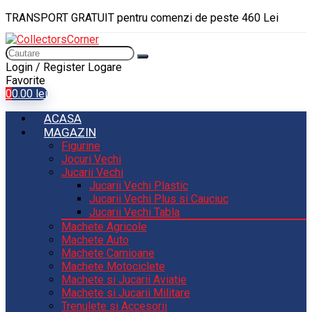
TRANSPORT GRATUIT pentru comenzi de peste 460 Lei
Login / Register
Logare
Favorite
0
0.00
lei
ACASA
MAGAZIN
Figurine
Jocuri Vechi
Jucarii Vechi
Jucarii Vechi Plastic
Jucarii Vechi Plus si Cauciuc
Jucarii Vechi Tabla
Machete Agricole
Machete Auto
Machete Camioane
Machete Motociclete
Machete si Jucarii Aviatie
Machete si Jucarii Militare
Trenulete si Accesorii