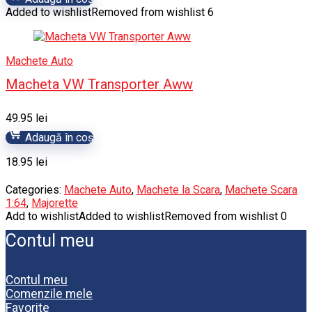
Added to wishlist
Removed from wishlist
6
Machete Auto
Macheta VW Transporter Aww
49.95
lei
Adaugă în coș
18.95
lei
Categories:
Machete Auto
,
Machete la Scara
,
Machete Scara
1:64
,
Majorette
Add to wishlist
Added to wishlist
Removed from wishlist
0
Contul meu
Contul meu
Comenzile mele
Favorite