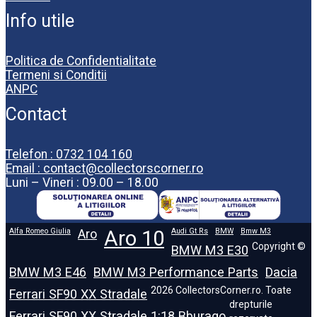
Info utile
Politica de Confidentialitate
Termeni si Conditii
ANPC
Contact
Telefon : 0732 104 160
Email : contact@collectorscorner.ro
Luni – Vineri : 09.00 – 18.00
Alfa Romeo Giulia
Aro
Aro 10
Audi Gt Rs
BMW
Bmw M3
Copyright ©
BMW M3 E30
BMW M3 E46
BMW M3 Performance Parts
Dacia
2026 CollectorsCorner.ro. Toate
Ferrari SF90 XX Stradale
drepturile
Ferrari SF90 XX Stradale 1:18 Bburago