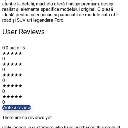
atenție la detalii, macheta oferă finisaje premium, design
realist și elemente specifice modelului original. O piesă
ideală pentru colecționari și pasionații de modele auto off-
road și SUV-uri legendare Ford.
User Reviews
0.0
out of 5
★
★
★
★
★
0
★
★
★
★
★
0
★
★
★
★
★
0
★
★
★
★
★
0
★
★
★
★
★
0
Write a review
There are no reviews yet.
Only logged in customers who have purchased this product