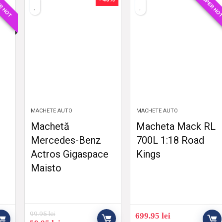
R HOT
SUPER HO
MACHETE AUTO
MACHETE AUTO
Machetă
Macheta Mack RL
Mercedes-Benz
700L 1:18 Road
Actros Gigaspace
Kings
n
Maisto
99.95
lei
699.95
lei