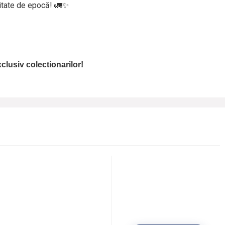
itate de epocă! 🚛✨
clusiv colectionarilor!