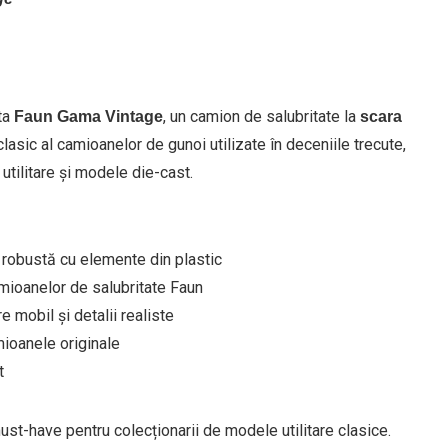
ta
, un camion de salubritate la
Faun Gama Vintage
scara
lasic al camioanelor de gunoi utilizate în deceniile trecute,
utilitare și modele die-cast.
robustă cu elemente din plastic
mioanelor de salubritate Faun
mobil și detalii realiste
mioanele originale
t
st-have pentru colecționarii de modele utilitare clasice.