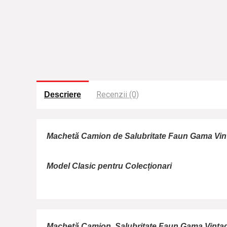
Recenzii (0)
Descriere
Machetă Camion de Salubritate Faun Gama Vin
Model Clasic pentru Colecționari
Machetă Camion Salubritate Faun Gama Vinta