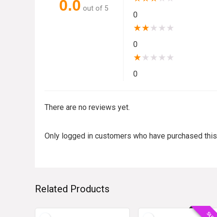
0.0
out of 5
0
★
★
★
★
★
0
★
★
★
★
★
0
There are no reviews yet.
Only logged in customers who have purchased this
Related Products