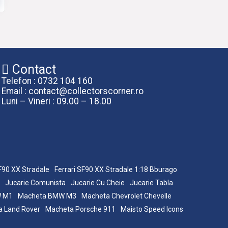
Contact
Telefon : 0732 104 160
Email : contact@collectorscorner.ro
Luni – Vineri : 09.00 – 18.00
SF90 XX Stradale
Ferrari SF90 XX Stradale 1:18 Bburago
Jucarie Comunista
Jucarie Cu Cheie
Jucarie Tabla
W M1
Macheta BMW M3
Macheta Chevrolet Chevelle
 Land Rover
Macheta Porsche 911
Maisto Speed Icons