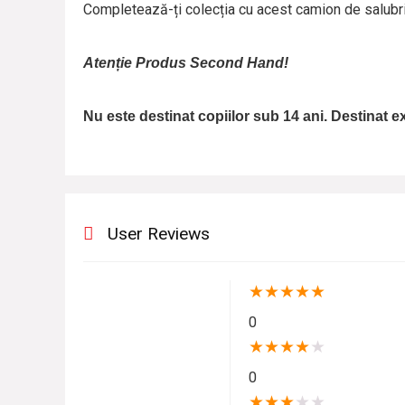
Completează-ți colecția cu acest camion de salubr
Atenție Produs Second Hand!
Nu este destinat copiilor sub 14 ani. Destinat ex
User Reviews
★
★
★
★
★
0
★
★
★
★
★
0
★
★
★
★
★