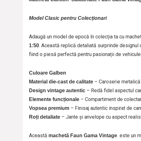
Model Clasic pentru Colecționari
Adaugă un model de epocă în colecția ta cu mache
. Această replică detaliată surprinde designul c
1:50
fiind o piesă perfectă pentru pasionații de vehicule 
Culoare Galben
– Caroserie metalică 
Material die-cast de calitate
– Redă fidel aspectul ca
Design vintage autentic
– Compartiment de colectare 
Elemente funcționale
– Finisaj autentic inspirat de ca
Vopsea premium
– Jante și anvelope cu aspect realis
Roți detaliate
Această
este un mu
machetă Faun Gama Vintage