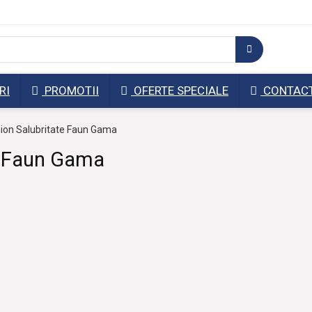
RI
PROMOTII
OFERTE SPECIALE
CONTAC
on Salubritate Faun Gama
e Faun Gama