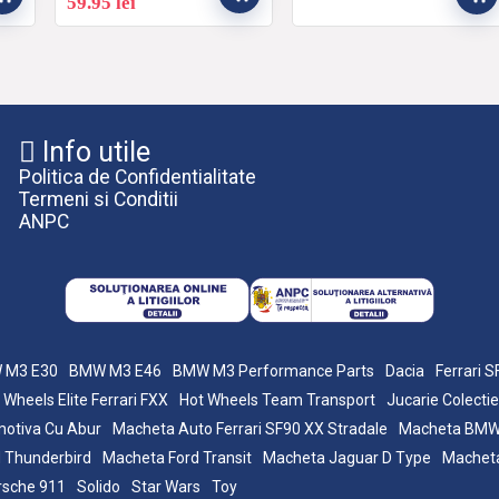
59.95
lei
Info utile
Politica de Confidentialitate
Termeni si Conditii
ANPC
 M3 E30
BMW M3 E46
BMW M3 Performance Parts
Dacia
Ferrari 
 Wheels Elite Ferrari FXX
Hot Wheels Team Transport
Jucarie Colectie
otiva Cu Abur
Macheta Auto Ferrari SF90 XX Stradale
Macheta BM
 Thunderbird
Macheta Ford Transit
Macheta Jaguar D Type
Macheta
rsche 911
Solido
Star Wars
Toy