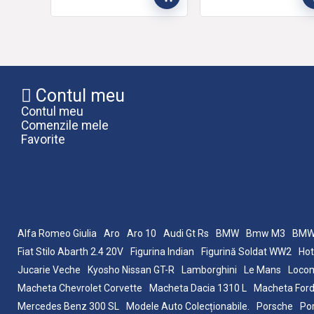
Contul meu
Contul meu
Comenzile mele
Favorite
Alfa Romeo Giulia
Aro
Aro 10
Audi Gt Rs
BMW
Bmw M3
BMW
Fiat Stilo Abarth 2.4 20V
Figurina Indian
Figurină Soldat WW2
Hot
Jucarie Veche
Kyosho Nissan GT-R
Lamborghini
Le Mans
Locom
Macheta Chevrolet Corvette
Macheta Dacia 1310 L
Macheta Ford
Mercedes Benz 300 SL
Modele Auto Colecționabile.
Porsche
Po