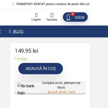
TRANSPORT GRATUIT pentru comenzi de peste 460 Lei
0
0.00
lei
Logare
Favorite
T
BLOG
149.95
lei
1 în stoc
ADAUGĂ ÎN COȘ
Cumpără acum, plătește mai
târziu
de la 47.49 LEI / lună