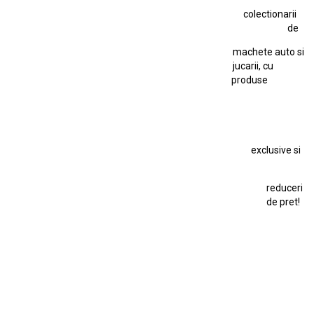
colectionarii
Jucarie Cu Cheie
Jucarie Tabla
Jucarie Veche
de
Kyosho Nissan GT-R
Lamborghini
Le Mans
Locomotiva Cu Abur
machete auto si
Macheta Auto Ferrari SF90 XX Stradale
jucarii, cu
produse
Macheta BMW M1
Macheta BMW M3
Macheta Chevrolet Chevelle
Macheta Chevrolet Corvette
Macheta Dacia 1310 L
Macheta Ford Thunderbird
exclusive si
Macheta Ford Transit
Macheta Jaguar D Type
Macheta Land Rover
Macheta Porsche 911
Maisto Speed Icons
reduceri
Mercedes Benz 300 SL
de pret!
Modele Auto Colecționabile.
Porsche
Porsche 911
Solido
Star Wars
Toy