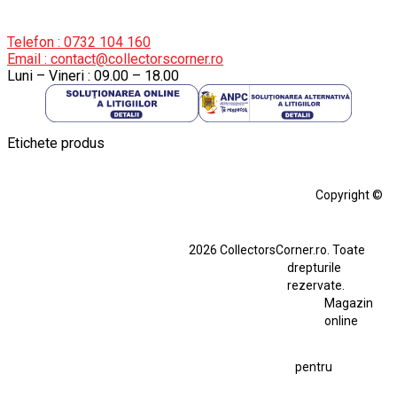
Telefon : 0732 104 160
Email : contact@collectorscorner.ro
Luni – Vineri : 09.00 – 18.00
Etichete produs
Alfa Romeo Giulia
Aro
Aro 10
Audi Gt Rs
BMW
Bmw M3
Copyright ©
BMW M3 E30
BMW M3 E46
BMW M3 Performance Parts
Dacia
2026 CollectorsCorner.ro. Toate
Ferrari SF90 XX Stradale
drepturile
Ferrari SF90 XX Stradale 1:18 Bburago
rezervate.
Magazin
Fiat Stilo Abarth 2.4 20V
Figurina Indian
online
Figurină Soldat WW2
Hot Wheels Elite Ferrari FXX
pentru
Hot Wheels Team Transport
Jucarie Colectie
Jucarie Comunista