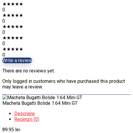
★
★
★
★
★
0
★
★
★
★
★
0
★
★
★
★
★
0
★
★
★
★
★
0
★
★
★
★
★
0
Write a review
There are no reviews yet.
Only logged in customers who have purchased this product
may leave a review.
Macheta Bugatti Bolide 1:64 Mini GT
Descriere
Recenzii (0)
89.95
lei