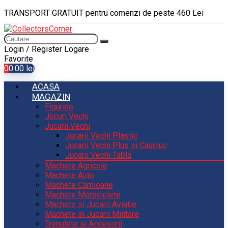
TRANSPORT GRATUIT pentru comenzi de peste 460 Lei
Login / Register
Logare
Favorite
0
0.00
lei
ACASA
MAGAZIN
Figurine
Jocuri Vechi
Jucarii Vechi
Jucarii Vechi Plastic
Jucarii Vechi Plus si Cauciuc
Jucarii Vechi Tabla
Machete Agricole
Machete Auto
Machete Camioane
Machete Motociclete
Machete si Jucarii Aviatie
Machete si Jucarii Militare
Trenulete si Accesorii