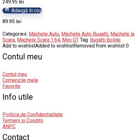
249.95
lei
Adaugă în coș
89.95
lei
Categories:
Machete Auto
,
Machete Auto Bugatti
,
Machete la
Scara
,
Machete Scara 1:64
,
Mini GT
Tag:
Bugatti Bolide
Add to wishlist
Added to wishlist
Removed from wishlist
0
Contul meu
Contul meu
Comenzile mele
Favorite
Info utile
Politica de Confidentialitate
Termeni si Conditii
ANPC
Contact