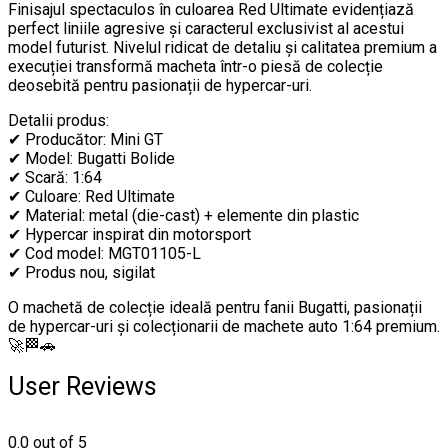
Finisajul spectaculos în culoarea Red Ultimate evidențiază
perfect liniile agresive și caracterul exclusivist al acestui
model futurist. Nivelul ridicat de detaliu și calitatea premium a
execuției transformă macheta într-o piesă de colecție
deosebită pentru pasionații de hypercar-uri.
Detalii produs:
✔ Producător: Mini GT
✔ Model: Bugatti Bolide
✔ Scară: 1:64
✔ Culoare: Red Ultimate
✔ Material: metal (die-cast) + elemente din plastic
✔ Hypercar inspirat din motorsport
✔ Cod model: MGT01105-L
✔ Produs nou, sigilat
O machetă de colecție ideală pentru fanii Bugatti, pasionații
de hypercar-uri și colecționarii de machete auto 1:64 premium.
🚀🏁🚗
User Reviews
0.0
out of 5