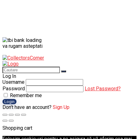
va rugam asteptati
Log In
Username
Password
Lost Password?
Remember me
Login
Don't have an account?
Sign Up
Shopping cart
Folosim cookie-uri pentru a ne asigura că vă oferim cea mai