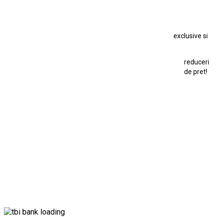
Macheta Chevrolet Chevelle
Macheta Chevrolet Corvette
Macheta Dacia 1310 L
Macheta Ford Thunderbird
exclusive si
Macheta Ford Transit
Macheta Jaguar D Type
Macheta Land Rover
Macheta Porsche 911
Maisto Speed Icons
reduceri
Mercedes Benz 300 SL
de pret!
Modele Auto Colecționabile.
Porsche
Porsche 911
Solido
Star Wars
Toy