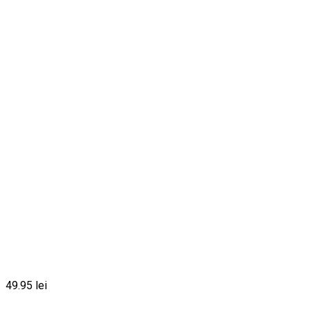
49.95
lei