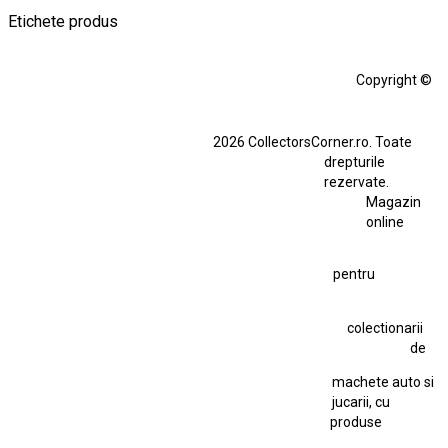
Etichete produs
Alfa Romeo Giulia
Aro
Aro 10
Audi Gt Rs
BMW
Bmw M3
Copyright ©
BMW M3 E30
BMW M3 E46
BMW M3 Performance Parts
Dacia
2026 CollectorsCorner.ro. Toate
Ferrari SF90 XX Stradale
drepturile
Ferrari SF90 XX Stradale 1:18 Bburago
rezervate.
Magazin
Fiat Stilo Abarth 2.4 20V
Figurina Indian
online
Figurină Soldat WW2
Hot Wheels Elite Ferrari FXX
pentru
Hot Wheels Team Transport
Jucarie Colectie
Jucarie Comunista
colectionarii
Jucarie Cu Cheie
Jucarie Tabla
Jucarie Veche
de
Kyosho Nissan GT-R
Lamborghini
Le Mans
Locomotiva Cu Abur
machete auto si
Macheta Auto Ferrari SF90 XX Stradale
jucarii, cu
produse
Macheta BMW M1
Macheta BMW M3