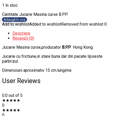
1 în stoc
Cantitate Jucarie Masina curse B.P.P.
Adaugă în coș
Add to wishlist
Added to wishlist
Removed from wishlist
0
Descriere
Recenzii (0)
Jucarie Masina curse,producator
B.P.P
. Hong Kong.
Jucarie cu frictiune,in stare buna dar din pacate lipseste
parbrizul.
Dimensiuni aproximativ 15 cm.lungime.
User Reviews
0.0
out of 5
★
★
★
★
★
0
★
★
★
★
★
0