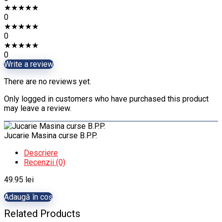
★
★
★
★
★
0
★
★
★
★
★
0
★
★
★
★
★
0
Write a review
There are no reviews yet.
Only logged in customers who have purchased this product
may leave a review.
Jucarie Masina curse B.P.P.
Descriere
Recenzii (0)
49.95
lei
Adaugă în coș
Related Products