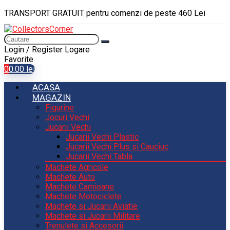
TRANSPORT GRATUIT pentru comenzi de peste 460 Lei
Login / Register
Logare
Favorite
0
0.00
lei
ACASA
MAGAZIN
Figurine
Jocuri Vechi
Jucarii Vechi
Jucarii Vechi Plastic
Jucarii Vechi Plus si Cauciuc
Jucarii Vechi Tabla
Machete Agricole
Machete Auto
Machete Camioane
Machete Motociclete
Machete si Jucarii Aviatie
Machete si Jucarii Militare
Trenulete si Accesorii