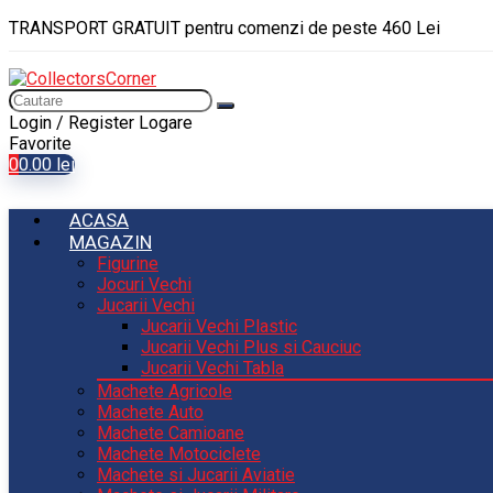
TRANSPORT GRATUIT pentru comenzi de peste 460 Lei
Login / Register
Logare
Favorite
0
0.00
lei
ACASA
MAGAZIN
Figurine
Jocuri Vechi
Jucarii Vechi
Jucarii Vechi Plastic
Jucarii Vechi Plus si Cauciuc
Jucarii Vechi Tabla
Machete Agricole
Machete Auto
Machete Camioane
Machete Motociclete
Machete si Jucarii Aviatie