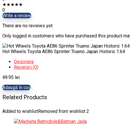
★
★
★
★
★
0
Write a review
There are no reviews yet.
Only logged in customers who have purchased this product may
Hot Wheels Toyota AE86 Sprinter Trueno Japan Historic 1:64
Descriere
Recenzii (0)
49.95
lei
Adaugă în coș
Related Products
Added to wishlist
Removed from wishlist
2