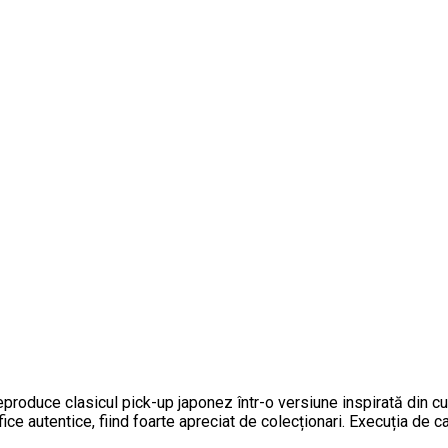
roduce clasicul pick-up japonez într-o versiune inspirată din cu
fice autentice, fiind foarte apreciat de colecționari. Execuția de c