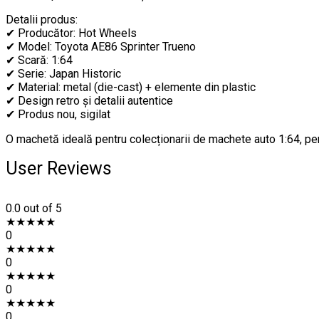
Detalii produs:
✔ Producător: Hot Wheels
✔ Model: Toyota AE86 Sprinter Trueno
✔ Scară: 1:64
✔ Serie: Japan Historic
✔ Material: metal (die-cast) + elemente din plastic
✔ Design retro și detalii autentice
✔ Produs nou, sigilat
O machetă ideală pentru colecționarii de machete auto 1:64, pen
User Reviews
0.0
out of 5
★
★
★
★
★
0
★
★
★
★
★
0
★
★
★
★
★
0
★
★
★
★
★
0