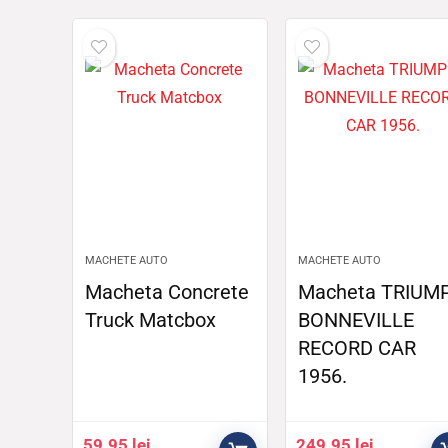
MACHETE AUTO
MACHETE AUTO
Macheta Concrete
Macheta TRIUM
Truck Matcbox
BONNEVILLE
RECORD CAR
1956.
59.95
lei
249.95
lei