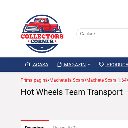
ACASA
MAGAZIN
PRODUCA
Prima pagină
Machete la Scara
Machete Scara 1:64
Hot Wheels Team Transport 
Descriere
Recenzii (0)