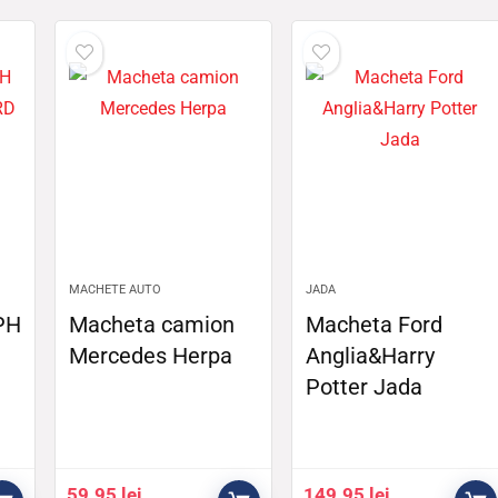
MACHETE AUTO
JADA
PH
Macheta camion
Macheta Ford
Mercedes Herpa
Anglia&Harry
Potter Jada
59.95
lei
149.95
lei