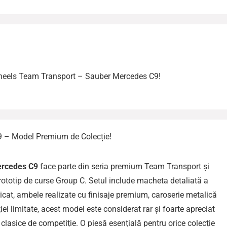
Wheels Team Transport – Sauber Mercedes C9!
 – Model Premium de Colecție!
ercedes C9
face parte din seria premium Team Transport și
ototip de curse Group C. Setul include macheta detaliată a
cat, ambele realizate cu finisaje premium, caroserie metalică
iției limitate, acest model este considerat rar și foarte apreciat
clasice de competiție. O piesă esențială pentru orice colecție