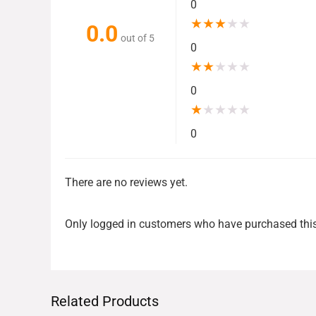
0
★
★
★
★
★
0.0
out of 5
0
★
★
★
★
★
0
★
★
★
★
★
0
There are no reviews yet.
Only logged in customers who have purchased this
Related Products