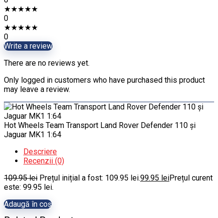
★
★
★
★
★
0
★
★
★
★
★
0
Write a review
There are no reviews yet.
Only logged in customers who have purchased this product
may leave a review.
Hot Wheels Team Transport Land Rover Defender 110 și
Jaguar MK1 1:64
Descriere
Recenzii (0)
109.95
lei
Prețul inițial a fost: 109.95 lei.
99.95
lei
Prețul curent
este: 99.95 lei.
Adaugă în coș