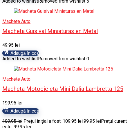
Added to wishlist
Removed from wishlist
5
Machete Auto
Macheta Guisival Miniaturas en Metal
49.95
lei
Adaugă în coș
Added to wishlist
Removed from wishlist
0
Machete Auto
Macheta Motocicleta Mini Dalia Lambretta 125
199.95
lei
Adaugă în coș
109.95
lei
Prețul inițial a fost: 109.95 lei.
99.95
lei
Prețul curent
este: 99.95 lei.