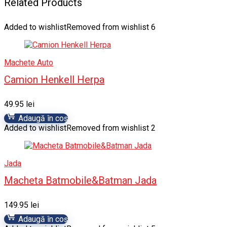
Related Products
Added to wishlist
Removed from wishlist
6
Machete Auto
Camion Henkell Herpa
49.95
lei
Adaugă în coș
Added to wishlist
Removed from wishlist
2
Jada
Macheta Batmobile&Batman Jada
149.95
lei
Adaugă în coș