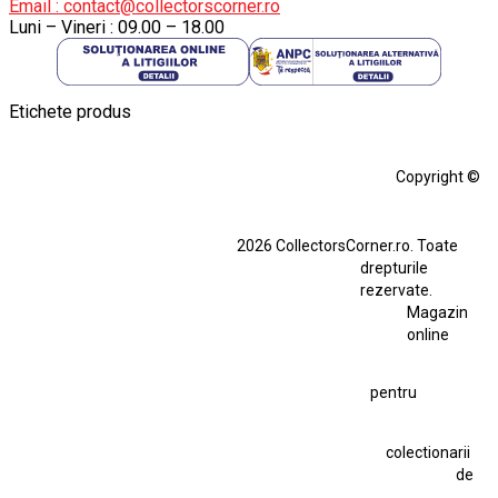
Email : contact@collectorscorner.ro
Luni – Vineri : 09.00 – 18.00
Etichete produs
Alfa Romeo Giulia
Aro
Aro 10
Audi Gt Rs
BMW
Bmw M3
Copyright ©
BMW M3 E30
BMW M3 E46
BMW M3 Performance Parts
Dacia
2026 CollectorsCorner.ro. Toate
Ferrari SF90 XX Stradale
drepturile
Ferrari SF90 XX Stradale 1:18 Bburago
rezervate.
Magazin
Fiat Stilo Abarth 2.4 20V
Figurina Indian
online
Figurină Soldat WW2
Hot Wheels Elite Ferrari FXX
pentru
Hot Wheels Team Transport
Jucarie Colectie
Jucarie Comunista
colectionarii
Jucarie Cu Cheie
Jucarie Tabla
Jucarie Veche
de
Kyosho Nissan GT-R
Lamborghini
Le Mans
Locomotiva Cu Abur