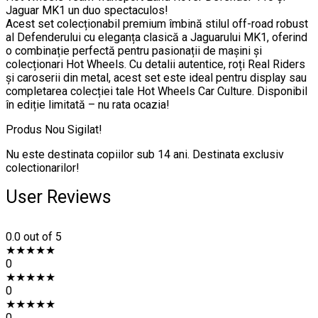
Jaguar MK1 un duo spectaculos!
Acest set colecționabil premium îmbină stilul off-road robust
al Defenderului cu eleganța clasică a Jaguarului MK1, oferind
o combinație perfectă pentru pasionații de mașini și
colecționari Hot Wheels. Cu detalii autentice, roți Real Riders
și caroserii din metal, acest set este ideal pentru display sau
completarea colecției tale Hot Wheels Car Culture. Disponibil
în ediție limitată – nu rata ocazia!
Produs Nou Sigilat!
Nu este destinata copiilor sub 14 ani. Destinata exclusiv
colectionarilor!
User Reviews
0.0
out of 5
★
★
★
★
★
0
★
★
★
★
★
0
★
★
★
★
★
0