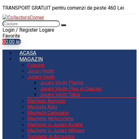
TRANSPORT GRATUIT pentru comenzi de peste 460 Lei
Login / Register
Logare
Favorite
0
0.00
lei
ACASA
MAGAZIN
Figurine
Jocuri Vechi
Jucarii Vechi
Jucarii Vechi Plastic
Jucarii Vechi Plus si Cauciuc
Jucarii Vechi Tabla
Machete Agricole
Machete Auto
Machete Camioane
Machete Motociclete
Machete si Jucarii Aviatie
Machete si Jucarii Militare
Trenulete si Accesorii