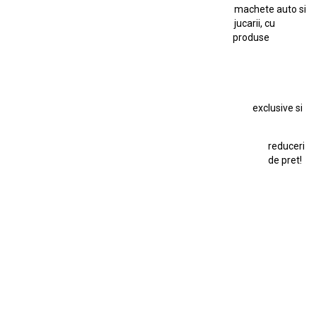
machete auto si
Macheta Auto Ferrari SF90 XX Stradale
jucarii, cu
produse
Macheta BMW M1
Macheta BMW M3
Macheta Chevrolet Chevelle
Macheta Chevrolet Corvette
Macheta Dacia 1310 L
Macheta Ford Thunderbird
exclusive si
Macheta Ford Transit
Macheta Jaguar D Type
Macheta Land Rover
Macheta Porsche 911
Maisto Speed Icons
reduceri
Mercedes Benz 300 SL
de pret!
Modele Auto Colecționabile.
Porsche
Porsche 911
Solido
Star Wars
Toy