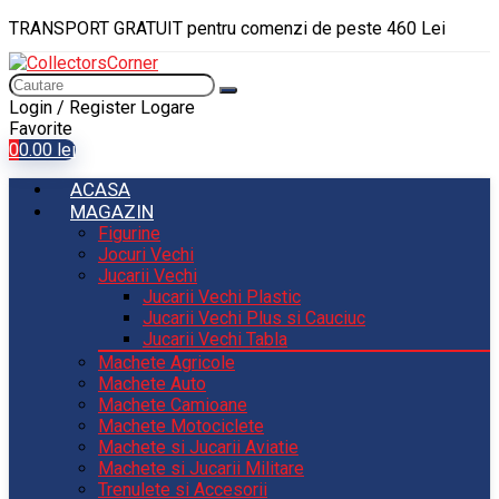
TRANSPORT GRATUIT pentru comenzi de peste 460 Lei
Login / Register
Logare
Favorite
0
0.00
lei
ACASA
MAGAZIN
Figurine
Jocuri Vechi
Jucarii Vechi
Jucarii Vechi Plastic
Jucarii Vechi Plus si Cauciuc
Jucarii Vechi Tabla
Machete Agricole
Machete Auto
Machete Camioane
Machete Motociclete
Machete si Jucarii Aviatie
Machete si Jucarii Militare
Trenulete si Accesorii