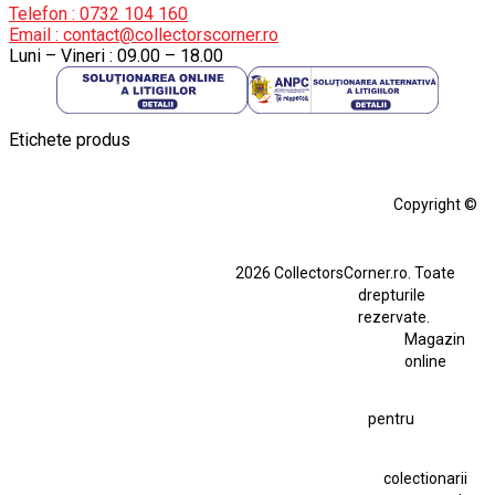
Telefon : 0732 104 160
Email : contact@collectorscorner.ro
Luni – Vineri : 09.00 – 18.00
Etichete produs
Alfa Romeo Giulia
Aro
Aro 10
Audi Gt Rs
BMW
Bmw M3
Copyright ©
BMW M3 E30
BMW M3 E46
BMW M3 Performance Parts
Dacia
2026 CollectorsCorner.ro. Toate
Ferrari SF90 XX Stradale
drepturile
Ferrari SF90 XX Stradale 1:18 Bburago
rezervate.
Magazin
Fiat Stilo Abarth 2.4 20V
Figurina Indian
online
Figurină Soldat WW2
Hot Wheels Elite Ferrari FXX
pentru
Hot Wheels Team Transport
Jucarie Colectie
Jucarie Comunista
colectionarii
Jucarie Cu Cheie
Jucarie Tabla
Jucarie Veche