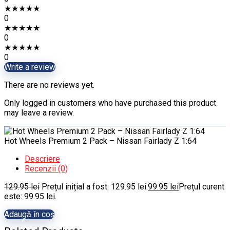
★
★
★
★
★
0
★
★
★
★
★
0
★
★
★
★
★
0
Write a review
There are no reviews yet.
Only logged in customers who have purchased this product
may leave a review.
Hot Wheels Premium 2 Pack – Nissan Fairlady Z 1:64
Descriere
Recenzii (0)
129.95
lei
Prețul inițial a fost: 129.95 lei.
99.95
lei
Prețul curent
este: 99.95 lei.
Adaugă în coș