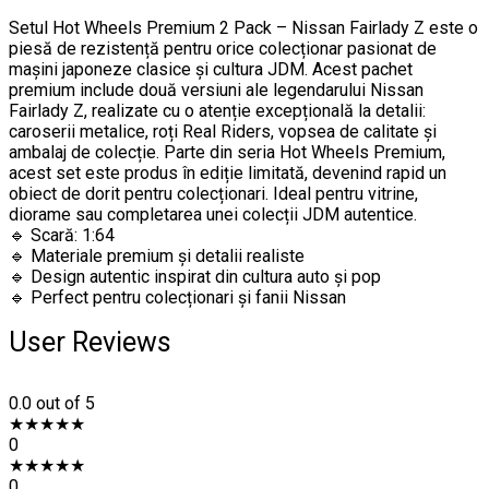
Setul Hot Wheels Premium 2 Pack – Nissan Fairlady Z este o
piesă de rezistență pentru orice colecționar pasionat de
mașini japoneze clasice și cultura JDM. Acest pachet
premium include două versiuni ale legendarului Nissan
Fairlady Z, realizate cu o atenție excepțională la detalii:
caroserii metalice, roți Real Riders, vopsea de calitate și
ambalaj de colecție. Parte din seria Hot Wheels Premium,
acest set este produs în ediție limitată, devenind rapid un
obiect de dorit pentru colecționari. Ideal pentru vitrine,
diorame sau completarea unei colecții JDM autentice.
🔹 Scară: 1:64
🔹 Materiale premium și detalii realiste
🔹 Design autentic inspirat din cultura auto și pop
🔹 Perfect pentru colecționari și fanii Nissan
User Reviews
0.0
out of 5
★
★
★
★
★
0
★
★
★
★
★
0