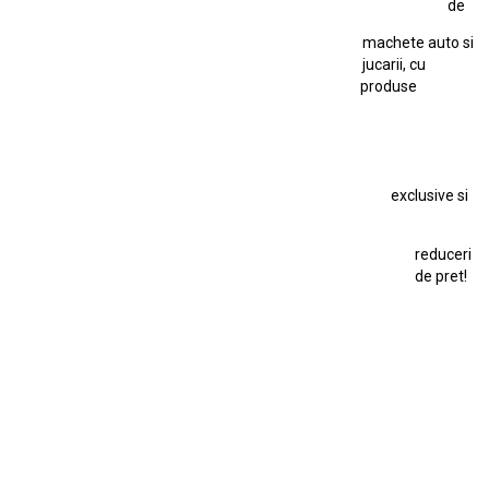
de
Kyosho Nissan GT-R
Lamborghini
Le Mans
Locomotiva Cu Abur
machete auto si
Macheta Auto Ferrari SF90 XX Stradale
jucarii, cu
produse
Macheta BMW M1
Macheta BMW M3
Macheta Chevrolet Chevelle
Macheta Chevrolet Corvette
Macheta Dacia 1310 L
Macheta Ford Thunderbird
exclusive si
Macheta Ford Transit
Macheta Jaguar D Type
Macheta Land Rover
Macheta Porsche 911
Maisto Speed Icons
reduceri
Mercedes Benz 300 SL
de pret!
Modele Auto Colecționabile.
Porsche
Porsche 911
Solido
Star Wars
Toy