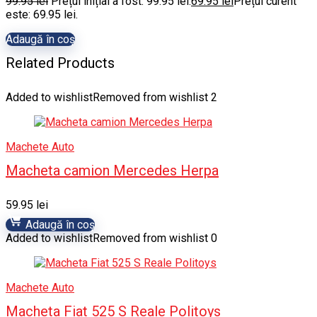
99.95
lei
Prețul inițial a fost: 99.95 lei.
69.95
lei
Prețul curent
este: 69.95 lei.
Adaugă în coș
Related Products
Added to wishlist
Removed from wishlist
2
Machete Auto
Macheta camion Mercedes Herpa
59.95
lei
Adaugă în coș
Added to wishlist
Removed from wishlist
0
Machete Auto
Macheta Fiat 525 S Reale Politoys