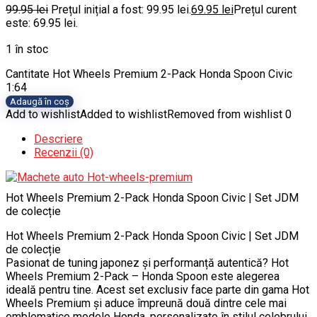
99.95
lei
Prețul inițial a fost: 99.95 lei.
69.95
lei
Prețul curent
este: 69.95 lei.
1 în stoc
Cantitate Hot Wheels Premium 2-Pack Honda Spoon Civic
1:64
Adaugă în coș
Add to wishlist
Added to wishlist
Removed from wishlist
0
Descriere
Recenzii (0)
Hot Wheels Premium 2-Pack Honda Spoon Civic | Set JDM
de colecție
Hot Wheels Premium 2-Pack Honda Spoon Civic | Set JDM
de colecție
Pasionat de tuning japonez și performanță autentică? Hot
Wheels Premium 2-Pack – Honda Spoon este alegerea
ideală pentru tine. Acest set exclusiv face parte din gama Hot
Wheels Premium și aduce împreună două dintre cele mai
emblematice modele Honda, personalizate în stilul celebrului