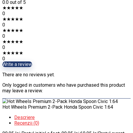
0.0
out of 5
★
★
★
★
★
0
★
★
★
★
★
0
★
★
★
★
★
0
★
★
★
★
★
0
★
★
★
★
★
0
Write a review
There are no reviews yet.
Only logged in customers who have purchased this product
may leave a review.
Hot Wheels Premium 2-Pack Honda Spoon Civic 1:64
Descriere
Recenzii (0)