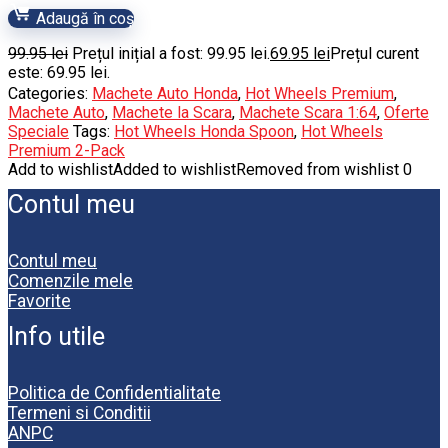
Adaugă în coș
99.95
lei
Prețul inițial a fost: 99.95 lei.
69.95
lei
Prețul curent
este: 69.95 lei.
Categories:
Machete Auto Honda
,
Hot Wheels Premium
,
Machete Auto
,
Machete la Scara
,
Machete Scara 1:64
,
Oferte
Speciale
Tags:
Hot Wheels Honda Spoon
,
Hot Wheels
Premium 2-Pack
Add to wishlist
Added to wishlist
Removed from wishlist
0
Contul meu
Contul meu
Comenzile mele
Favorite
Info utile
Politica de Confidentialitate
Termeni si Conditii
ANPC