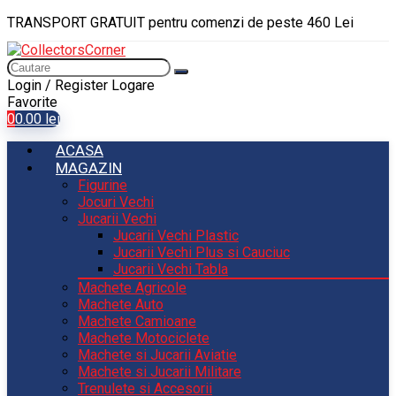
TRANSPORT GRATUIT pentru comenzi de peste 460 Lei
Login / Register
Logare
Favorite
0
0.00
lei
ACASA
MAGAZIN
Figurine
Jocuri Vechi
Jucarii Vechi
Jucarii Vechi Plastic
Jucarii Vechi Plus si Cauciuc
Jucarii Vechi Tabla
Machete Agricole
Machete Auto
Machete Camioane
Machete Motociclete
Machete si Jucarii Aviatie
Machete si Jucarii Militare
Trenulete si Accesorii