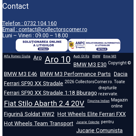
Contact
Telefon : 0732 104 160
Email : contact@collectorscorner.ro
Luni – Vineri : 09.00 – 18.00
Alfa Romeo Giulia
Aro
Aro 10
Audi Gt Rs
BMW
Bmw M3
Copyright ©
BMW M3 E30
BMW M3 E46
BMW M3 Performance Parts
Dacia
2026 CollectorsCorner.ro. Toate
Ferrari SF90 XX Stradale
drepturile
Ferrari SF90 XX Stradale 1:18 Bburago
rezervate.
Magazin
Fiat Stilo Abarth 2.4 20V
Figurina Indian
online
Figurină Soldat WW2
Hot Wheels Elite Ferrari FXX
pentru
Hot Wheels Team Transport
Jucarie Colectie
Jucarie Comunista