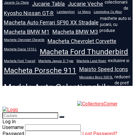
colectionarii
Jucarie Cu Cheie
Jucarie Tabla
Jucarie Veche
de
Kyosho Nissan GT-R
Lamborghini
Le Mans
Locomotiva Cu Abur
machete auto si
Macheta Auto Ferrari SF90 XX Stradale
jucarii, cu
produse
Macheta BMW M1
Macheta BMW M3
Macheta Chevrolet Chevelle
Macheta Chevrolet Corvette
Macheta Dacia 1310 L
Macheta Ford Thunderbird
exclusive si
Macheta Ford Transit
Macheta Jaguar D Type
Macheta Land Rover
Macheta Porsche 911
Maisto Speed Icons
reduceri
Mercedes Benz 300 SL
de pret!
Modele Auto Colecționabile.
Porsche
Porsche 911
Solido
Star Wars
Toy
Log In
Username
Password
Lost Password?