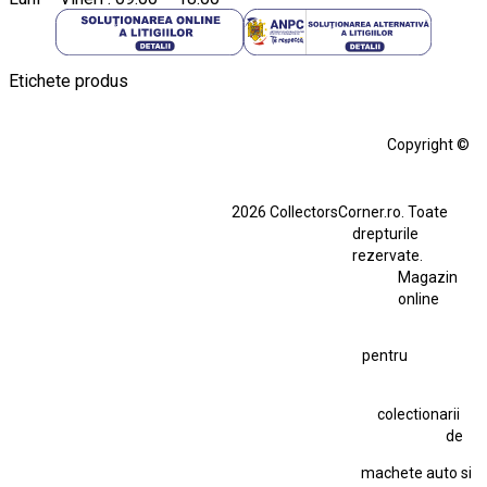
Etichete produs
Alfa Romeo Giulia
Aro
Aro 10
Audi Gt Rs
BMW
Bmw M3
Copyright ©
BMW M3 E30
BMW M3 E46
BMW M3 Performance Parts
Dacia
2026 CollectorsCorner.ro. Toate
Ferrari SF90 XX Stradale
drepturile
Ferrari SF90 XX Stradale 1:18 Bburago
rezervate.
Magazin
Fiat Stilo Abarth 2.4 20V
Figurina Indian
online
Figurină Soldat WW2
Hot Wheels Elite Ferrari FXX
pentru
Hot Wheels Team Transport
Jucarie Colectie
Jucarie Comunista
colectionarii
Jucarie Cu Cheie
Jucarie Tabla
Jucarie Veche
de
Kyosho Nissan GT-R
Lamborghini
Le Mans
Locomotiva Cu Abur
machete auto si