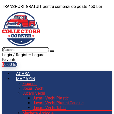
TRANSPORT GRATUIT pentru comenzi de peste 460 Lei
Login / Register
Logare
Favorite
0
0.00
lei
ACASA
MAGAZIN
Figurine
Jocuri Vechi
Jucarii Vechi
Jucarii Vechi Plastic
Jucarii Vechi Plus si Cauciuc
Jucarii Vechi Tabla
Machete Agricole