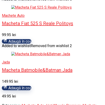
Machete Auto
Macheta Fiat 525 S Reale Politoys
99.95
lei
Adaugă în coș
Added to wishlist
Removed from wishlist
2
Jada
Macheta Batmobile&Batman Jada
149.95
lei
Adaugă în coș
49.95
lei