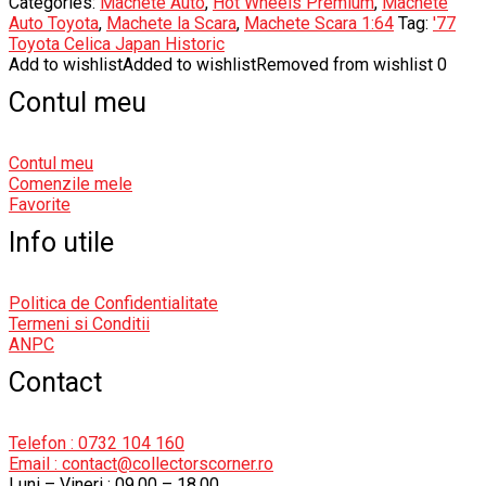
Categories:
Machete Auto
,
Hot Wheels Premium
,
Machete
Auto Toyota
,
Machete la Scara
,
Machete Scara 1:64
Tag:
'77
Toyota Celica Japan Historic
Add to wishlist
Added to wishlist
Removed from wishlist
0
Contul meu
Contul meu
Comenzile mele
Favorite
Info utile
Politica de Confidentialitate
Termeni si Conditii
ANPC
Contact
Telefon : 0732 104 160
Email : contact@collectorscorner.ro
Luni – Vineri : 09.00 – 18.00