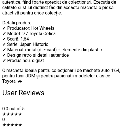
autentice, fiind foarte apreciat de colecționari. Execuția de
calitate și stilul distinct fac din această machetă o piesă
atractivă pentru orice colecție.
Detalii produs:
✔ Producător: Hot Wheels
✔ Model: ’77 Toyota Celica
✔ Scară: 1:64
✔ Serie: Japan Historic
✔ Material: metal (die-cast) + elemente din plastic
✔ Design retro și detalii autentice
✔ Produs nou, sigilat
O machetă ideală pentru colecționarii de machete auto 1:64,
pentru fanii JDM și pentru pasionații modelelor clasice
Toyota. 🚗
User Reviews
0.0
out of 5
★
★
★
★
★
0
★
★
★
★
★