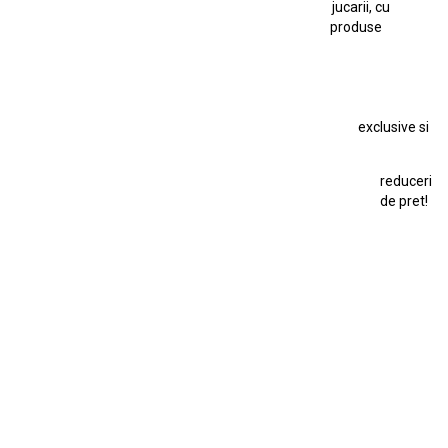
Macheta Auto Ferrari SF90 XX Stradale
jucarii, cu
produse
Macheta BMW M1
Macheta BMW M3
Macheta Chevrolet Chevelle
Macheta Chevrolet Corvette
Macheta Dacia 1310 L
Macheta Ford Thunderbird
exclusive si
Macheta Ford Transit
Macheta Jaguar D Type
Macheta Land Rover
Macheta Porsche 911
Maisto Speed Icons
reduceri
Mercedes Benz 300 SL
de pret!
Modele Auto Colecționabile.
Porsche
Porsche 911
Solido
Star Wars
Toy