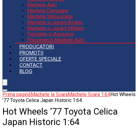
Machete Auto
Machete Camioane
Machete Motociclete
Machete si Jucarii Aviatie
Machete si Jucarii Militare
Trenulete si Accesorii
Precomenzi Machete Auto
PRODUCATORI
PROMOTII
OFERTE SPECIALE
CONTACT
BLOG
Prima pagină
Machete la Scara
Machete Scara 1:64
Hot Wheels
’77 Toyota Celica Japan Historic 1:64
Hot Wheels ’77 Toyota Celica
Japan Historic 1:64