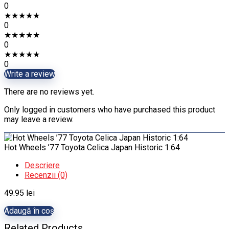
0
★
★
★
★
★
0
★
★
★
★
★
0
★
★
★
★
★
0
Write a review
There are no reviews yet.
Only logged in customers who have purchased this product
may leave a review.
Hot Wheels ’77 Toyota Celica Japan Historic 1:64
Descriere
Recenzii (0)
49.95
lei
Adaugă în coș
Related Products