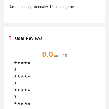
Dimensiuni aproximativ 12 cm lungime.
User Reviews
0.0
out of 5
★
★
★
★
★
0
★
★
★
★
★
0
★
★
★
★
★
0
★
★
★
★
★