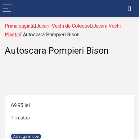
Prima pagină
Jucarii Vechi de Colectie
Jucarii Vechi
Plastic
Autoscara Pompieri Bison
Autoscara Pompieri Bison
69.95
lei
1 în stoc
Cantitate
Adaugă în coș