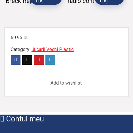
Breck Replica
radio control
coș
coș
69.95
lei
Category:
Jucarii Vechi Plastic
Add to wishlist
0
Contul meu