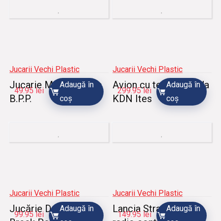
Jucarii Vechi Plastic
Jucarii Vechi Plastic
Jucarie Masina curse
Avion cu telecomanda
Adaugă în
Adaugă în
49.95
lei
299.95
lei
B.P.P.
KDN Ites
coș
coș
Jucarii Vechi Plastic
Jucarii Vechi Plastic
Jucărie Dacia
Lancia Stratos cu
Adaugă în
Adaugă în
99.95
lei
149.95
lei