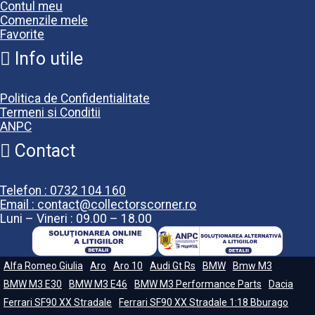
Contul meu
Comenzile mele
Favorite
Info utile
Politica de Confidentialitate
Termeni si Conditii
ANPC
Contact
Telefon : 0732 104 160
Email : contact@collectorscorner.ro
Luni – Vineri : 09.00 – 18.00
Alfa Romeo Giulia
Aro
Aro 10
Audi Gt Rs
BMW
Bmw M3
BMW M3 E30
BMW M3 E46
BMW M3 Performance Parts
Dacia
Ferrari SF90 XX Stradale
Ferrari SF90 XX Stradale 1:18 Bburago