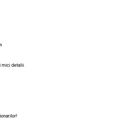
n
mici detalii.
onarilor!