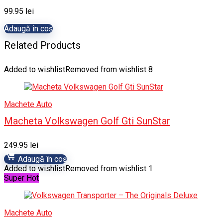
99.95
lei
Adaugă în coș
Related Products
Added to wishlist
Removed from wishlist
8
Machete Auto
Macheta Volkswagen Golf Gti SunStar
249.95
lei
Adaugă în coș
Added to wishlist
Removed from wishlist
1
Super Hot
Machete Auto