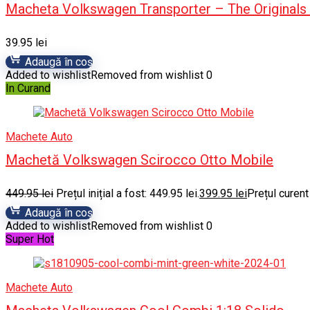
Macheta Volkswagen Transporter – The Originals 
39.95
lei
Adaugă în coș
Added to wishlist
Removed from wishlist
0
In Curand
Machete Auto
Machetă Volkswagen Scirocco Otto Mobile
449.95
lei
Prețul inițial a fost: 449.95 lei.
399.95
lei
Prețul curent
Adaugă în coș
Added to wishlist
Removed from wishlist
0
Super Hot
Machete Auto