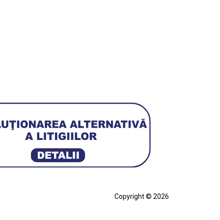
Copyright © 2026
cia
Ferrari SF90 XX Stradale
ian
Figurină Soldat WW2
Hot Wheels Elite Ferrari FXX