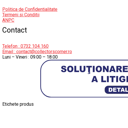
Politica de Confidentialitate
Termeni si Conditii
ANPC
Contact
Telefon : 0732 104 160
Email : contact@collectorscorner.ro
Luni – Vineri : 09.00 – 18.00
Etichete produs
Alfa Romeo Giulia
Aro
Aro 10
Audi Gt Rs
BMW
Bmw M3
BMW M
Ferrari SF90 XX Stradale