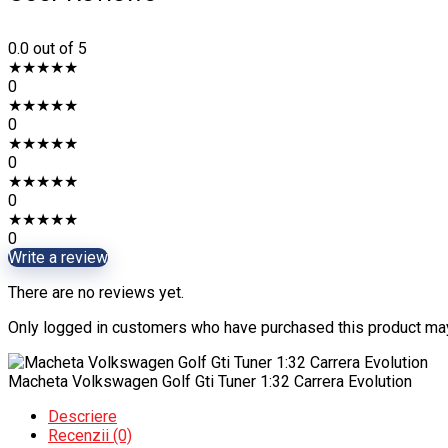
0.0
out of 5
★
★
★
★
★
0
★
★
★
★
★
0
★
★
★
★
★
0
★
★
★
★
★
0
★
★
★
★
★
0
Write a review
There are no reviews yet.
Only logged in customers who have purchased this product may
Macheta Volkswagen Golf Gti Tuner 1:32 Carrera Evolution
Descriere
Recenzii (0)