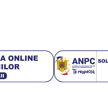
3 E30
BMW M3 E46
BMW M3 Performance Parts
Da
 1:18 Bburago
Fiat Stilo Abarth 2.4 20V
Figurina Ind