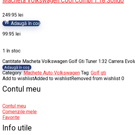
Macheta Volkswagen Cool Combi 1:18 Solido
249.95
lei
Adaugă în coș
99.95
lei
1 în stoc
Cantitate Macheta Volkswagen Golf Gti Tuner 1:32 Carrera Evol
Adaugă în coș
Category:
Machete Auto Volkswagen
Tag:
Golf gti
Add to wishlist
Added to wishlist
Removed from wishlist
0
Contul meu
Contul meu
Comenzile mele
Favorite
Info utile