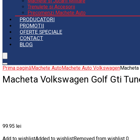
Machete si Jucarii Militare
Trenulete si Accesorii
Precomenzi Machete Auto
PRODUCATORI
PROMOTII
OFERTE SPECIALE
CONTACT
BLOG
Prima pagină
Machete Auto
Machete Auto Volkswagen
Macheta 
Macheta Volkswagen Golf Gti Tune
99.95
lei
Add to wishlist
Added to wishlist
Removed from wishlist
0