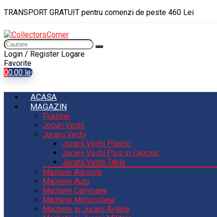
TRANSPORT GRATUIT pentru comenzi de peste 460 Lei
Login / Register
Logare
Favorite
0
0.00
lei
ACASA
MAGAZIN
Figurine
Jocuri Vechi
Jucarii Vechi
Jucarii Vechi Plastic
Jucarii Vechi Plus si Cauciuc
Jucarii Vechi Tabla
Machete Agricole
Machete Auto
Machete Camioane
Machete Motociclete
Machete si Jucarii Aviatie