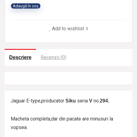
Cantitate
Adaugă în coș
Macheta
Jaguar
Add to wishlist
0
V
294
Siku
Recenzii (0)
Descriere
Jaguar E-type,producator
seria
no.
Siku
V
294.
Macheta completa,dar din pacate are minusuri la
vopsea.