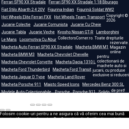
Ferrari SF90 XX Stradale
Ferrari SF90 XX Stradale 1:18 Bburago
Fiat Stilo Abarth 2.4 20V
Figurina Indian
Figurină Soldat WW2
Copyright ©
Hot Wheels Elite Ferrari FXX
Hot Wheels Team Transport
2026
Jucarie Colectie
Jucarie Comunista
Jucarie Cu Cheie
Jucarie Tabla
Jucarie Veche
Kyosho Nissan GT-R
Lamborghini
CollectorsCorner.ro. Toate drepturile
Le Mans
Locomotiva Cu Abur
rezervate.
Macheta Auto Ferrari SF90 XX Stradale
Macheta BMW M1
Magazin
online
Macheta BMW M3
Macheta Chevrolet Chevelle
pentru
colectionarii de
Macheta Chevrolet Corvette
Macheta Dacia 1310 L
machete auto si
Macheta Ford Thunderbird
Macheta Ford Transit
jucarii, cu produse
exclusive si reduceri
Macheta Jaguar D Type
Macheta Land Rover
Macheta Porsche 911
Maisto Speed Icons
Mercedes Benz 300 SL
de pret!
Modele Auto Colecționabile.
Porsche
Porsche 911
Solido
Star Wars
Toy
Folosim cookie-uri pentru a ne asigura că vă oferim cea mai bună
experiență pe site-ul nostru. Dacă continuați să utilizați acest site,
vom presupune că sunteți mulțumit de acesta.
Ok