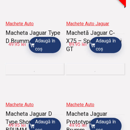
Machete Auto
Machete Auto Jaguar
Macheta Jaguar Type
Machetă Jaguar C-
D Brumm
X75 – Spectre – Mini
Adaugă în
Adaugă în
49.95
lei
89.95
lei
GT
coș
coș
Machete Auto
Machete Auto
Macheta Jaguar D
Macheta Jaguar
Type Short Nose
Prototype D Type
Adaugă în
Adaugă în
49.95
lei
49.95
lei
BRUMM
Brumm
coș
coș