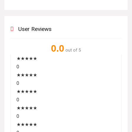
User Reviews
0.0
out of 5
★
★
★
★
★
0
★
★
★
★
★
0
★
★
★
★
★
0
★
★
★
★
★
0
★
★
★
★
★