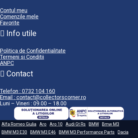
Contul meu
Comenzile mele
Favorite
Info utile
Politica de Confidentialitate
Termeni si Conditii
ANPC
Contact
Telefon : 0732 104 160
Email : contact@collectorscorner.ro
Luni – Vineri : 09.00 – 18.00
Alfa Romeo Giulia
Aro
Aro 10
Audi Gt Rs
BMW
Bmw M3
BMW M3 E30
BMW M3 E46
BMW M3 Performance Parts
Dacia